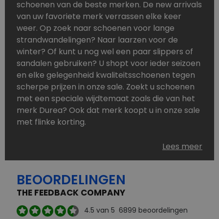
schoenen van de beste merken. De new arrivals
van uw favoriete merk verrassen elke keer
weer. Op zoek naar schoenen voor lange
strandwandelingen? Naar laarzen voor de
winter? Of kunt u nog wel een paar slippers of
sandalen gebruiken? U shopt voor ieder seizoen
en elke gelegenheid kwaliteitsschoenen tegen
scherpe prijzen in onze sale. Zoekt u schoenen
met een speciale wijdtemaat zoals die van het
merk Durea? Ook dat merk koopt u in onze sale
met flinke korting.
Schoenen heeft u nooit genoeg. Goedkope
Lees meer
schoenen, maar dus wel van topmerken,
bestelt u in onze online schoenen outlet. Ons
BEOORDELINGEN
aanbod is zo compleet dat u altijd wel een
passend paar vindt.
THE FEEDBACK COMPANY
Welke schoenmerken vindt u in onze online
4.5
van 5
6899
beoordelingen