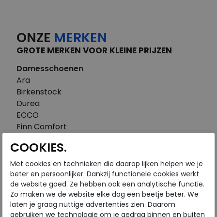
ONZE
MERKEN
GROTE MERKEN VOOR KLEINE PRIJZEN
Damesschoenen
Ara
Birkenstock
Durea
ECCO
Finn Comfort
FitFlop
COOKIES.
Gabor
Piedi Nudi
Met cookies en technieken die daarop lijken helpen we je
Pikolinos
beter en persoonlijker. Dankzij functionele cookies werkt
de website goed. Ze hebben ook een analytische functie.
Solidus
Zo maken we de website elke dag een beetje beter. We
Think
laten je graag nuttige advertenties zien. Daarom
Waldlaufer
gebruiken we technologie om je gedrag binnen en buiten