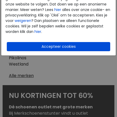
Westland
onze website te volgen. Dat doen we op een anonieme
Wolky
manier. Meer weten? Lees
hier
alles over onze cookie- en
Herenschoenen
privacyverklaring. Klik op 'Oké' om te accepteren. Kies je
Australian
voor
weigeren
? Dan plaatsen we alleen functionele
cookies. Wil je zelf bepalen welke cookies er geplaatst
Birkenstock
worden klik dan
hier
.
Clarks
ECCO
Finn Comfort
Mephisto
Pikolinos
Westland
Alle merken
NU KORTINGEN TOT 60%
Dé schoenen outlet met grote merken
Bij Merkschoenenstunter vindt u outlet