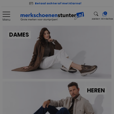
Betaal achteraf met Klarna!
0
zoeken
Winkeltas
Menu
zoeken
DAMES
HEREN