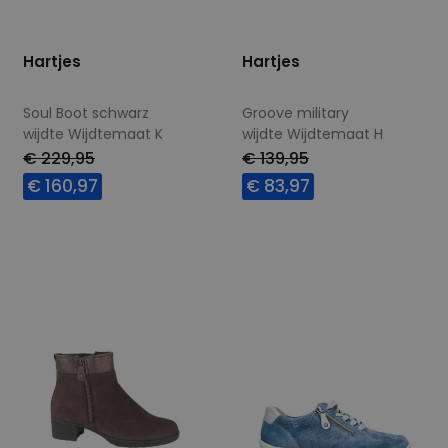
Hartjes
Hartjes
Soul Boot schwarz
Groove military
wijdte Wijdtemaat K
wijdte Wijdtemaat H
€ 229,95
€ 139,95
€ 160,97
€ 83,97
Beschikbare maten
Beschikbare maten
6
37