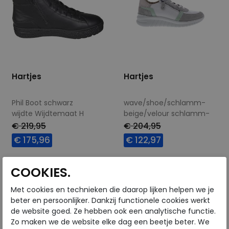
Hartjes
Hartjes
Phil Boot schwarz
wave/shoe/schlamm-
wijdte Wijdtemaat H
beige/velour schlamm-
beige
€ 219,95
€ 204,95
wijdte Wijdtemaat G
€ 175,96
€ 122,97
Beschikbare maten
Beschikbare maten
COOKIES.
5
5,5
7,5
8
4,5
5
7
8
Met cookies en technieken die daarop lijken helpen we je
9
beter en persoonlijker. Dankzij functionele cookies werkt
de website goed. Ze hebben ook een analytische functie.
Zo maken we de website elke dag een beetje beter. We