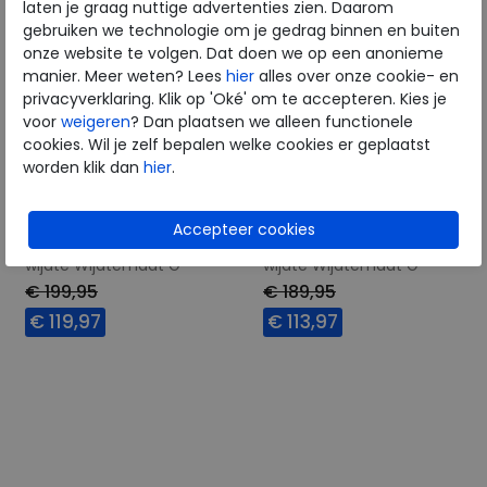
laten je graag nuttige advertenties zien. Daarom
gebruiken we technologie om je gedrag binnen en buiten
onze website te volgen. Dat doen we op een anonieme
manier. Meer weten? Lees
hier
alles over onze cookie- en
privacyverklaring. Klik op 'Oké' om te accepteren. Kies je
voor
weigeren
? Dan plaatsen we alleen functionele
cookies. Wil je zelf bepalen welke cookies er geplaatst
worden klik dan
hier
.
Hartjes
Hartjes
Breeze schwarz
Goa birke
wijdte Wijdtemaat G
wijdte Wijdtemaat G
€ 199,95
€ 189,95
€ 119,97
€ 113,97
Beschikbare maten
Beschikbare maten
7
4,5
9