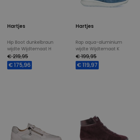
Hartjes
Hartjes
Hip Boot dunkelbraun
Rap aqua-aluminium
wijdte Wijdtemaat H
wijdte Wijdtemaat K
€ 219,95
€ 199,95
€ 175,96
€ 119,97
Beschikbare maten
Beschikbare maten
5
5,5
7,5
8
5