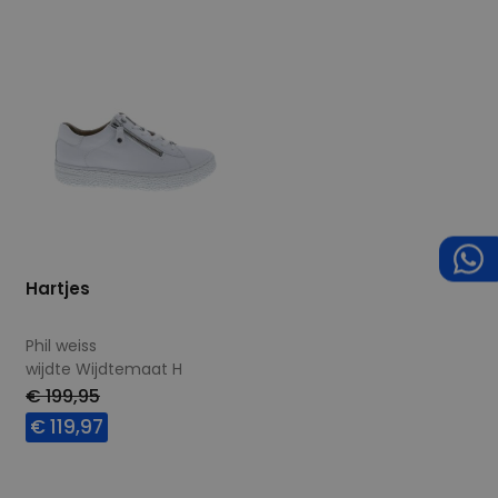
Hartjes
Phil weiss
wijdte Wijdtemaat H
€ 199,95
€ 119,97
Beschikbare maten