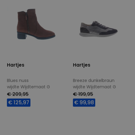
Hartjes
Hartjes
Blues nuss
Breeze dunkelbraun
wijdte Wijdtemaat G
wijdte Wijdtemaat G
€ 209,95
€ 199,95
€ 125,97
€ 99,98
Beschikbare maten
Beschikbare maten
3,5
4,5
4,5
6,5