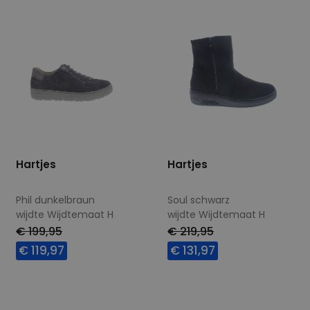
Hartjes
Hartjes
Phil dunkelbraun
Soul schwarz
wijdte Wijdtemaat H
wijdte Wijdtemaat H
€ 199,95
€ 219,95
€ 119,97
€ 131,97
Beschikbare maten
Beschikbare maten
4
4
7