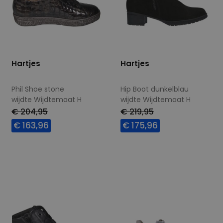
Hartjes
Hartjes
Phil Shoe stone
Hip Boot dunkelblau
wijdte Wijdtemaat H
wijdte Wijdtemaat H
€ 204,95
€ 219,95
€ 163,96
€ 175,96
Beschikbare maten
Beschikbare maten
5
7,5
8
9