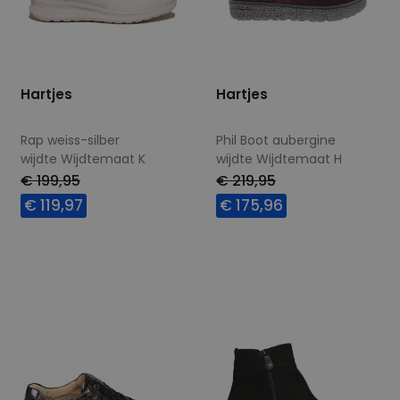
Hartjes
Hartjes
Rap weiss-silber
Phil Boot aubergine
wijdte Wijdtemaat K
wijdte Wijdtemaat H
€ 199,95
€ 219,95
€ 119,97
€ 175,96
Beschikbare maten
Beschikbare maten
6,5
5,5
6
7