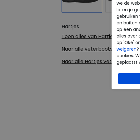
we de webs
laten je g
gebruiken
en buiten 
Hartjes
op een an
alles over 
Toon alles van
Hartjes
op 'Oké' o
Naar alle
veterboots
weigeren
?
cookies. Wi
Naar alle
Hartjes veterboots
geplaatst 