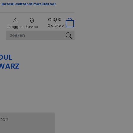
Betaal achteraf met Klarna!
€ 0,00
0 artikelen
Inloggen
Service
zoeken
OUL
WARZ
aten