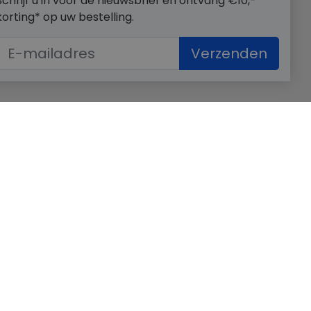
Schrijf u in voor de nieuwsbrief en ontvang €10,-
korting* op uw bestelling.
Verzenden