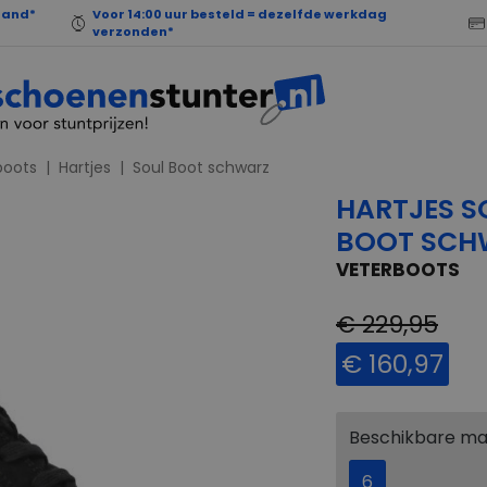
land*
Voor 14:00 uur besteld = dezelfde werkdag
verzonden*
boots
Hartjes
Soul Boot schwarz
HARTJES S
BOOT SCH
VETERBOOTS
€ 229,95
€ 160,97
Beschikbare m
6