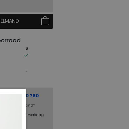
KELMAND
 EERST UW MAAT
oorraad
6
el:
0229 760 760
g binnen Nederland*
steld = dezelfde werkdag