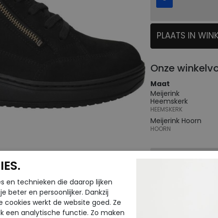
PLAATS IN WIN
SELECTEER
Onze winkelv
Maat
Meijerink
Heemskerk
HEEMSKERK
Meijerink Hoorn
HOORN
Hulp nodig? b
ES.
Gratis verzendin
s en technieken die daarop lijken
e beter en persoonlijker. Dankzij
Voor 14:00 uur be
e cookies werkt de website goed. Ze
verzonden*
k een analytische functie. Zo maken