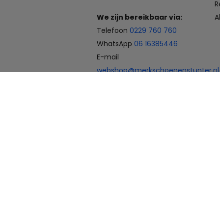
R
We zijn bereikbaar via:
A
Telefoon
0229 760 760
WhatsApp
06 16385446
E-mail
webshop@merkschoenenstunter.nl
Betaalmogelijkheden
© 2026 Merkschoenenstunter.nl
Priv