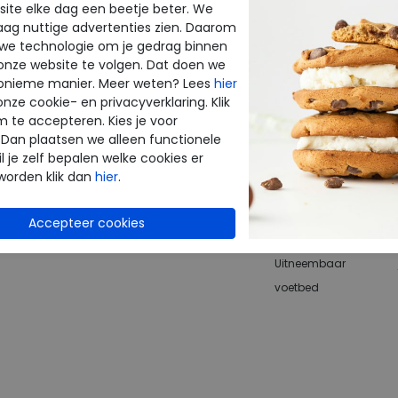
ite elke dag een beetje beter. We
Altijd retourneren
raag nuttige advertenties zien. Daarom
terugbetaald
 we technologie om je gedrag binnen
onze website te volgen. Dat doen we
onieme manier. Meer weten? Lees
hier
Merk
onze cookie- en privacyverklaring. Klik
Fabrikantcode
m te accepteren. Kies je voor
 Dan plaatsen we alleen functionele
Bestelcode
l je zelf bepalen welke cookies er
Kleur
worden klik dan
hier
.
Materiaal
Wijdtemaat
Uitneembaar
voetbed