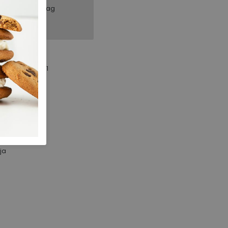
, binnen 1 werkdag
Hartjes
172.1708/21 01.01
266.01.000120
Schwarz
Nubuck
k
ja