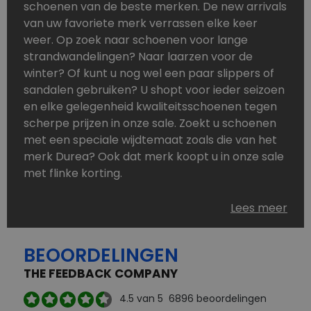
schoenen van de beste merken. De new arrivals
van uw favoriete merk verrassen elke keer
weer. Op zoek naar schoenen voor lange
strandwandelingen? Naar laarzen voor de
winter? Of kunt u nog wel een paar slippers of
sandalen gebruiken? U shopt voor ieder seizoen
en elke gelegenheid kwaliteitsschoenen tegen
scherpe prijzen in onze sale. Zoekt u schoenen
met een speciale wijdtemaat zoals die van het
merk Durea? Ook dat merk koopt u in onze sale
met flinke korting.
Schoenen heeft u nooit genoeg. Goedkope
Lees meer
schoenen, maar dus wel van topmerken,
bestelt u in onze online schoenen outlet. Ons
BEOORDELINGEN
aanbod is zo compleet dat u altijd wel een
passend paar vindt.
THE FEEDBACK COMPANY
Welke schoenmerken vindt u in onze online
4.5
van 5
6896
beoordelingen