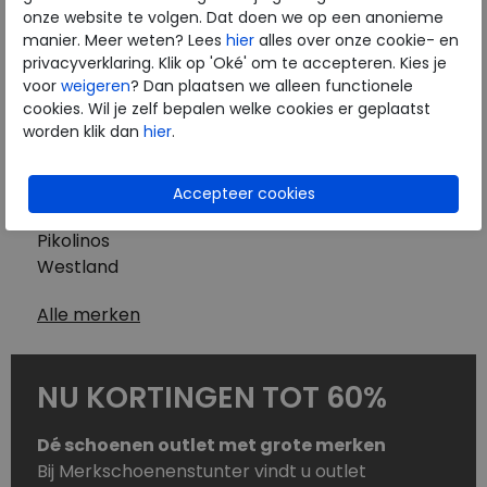
Westland
onze website te volgen. Dat doen we op een anonieme
Wolky
manier. Meer weten? Lees
hier
alles over onze cookie- en
Herenschoenen
privacyverklaring. Klik op 'Oké' om te accepteren. Kies je
Australian
voor
weigeren
? Dan plaatsen we alleen functionele
cookies. Wil je zelf bepalen welke cookies er geplaatst
Birkenstock
worden klik dan
hier
.
Clarks
ECCO
Finn Comfort
Mephisto
Pikolinos
Westland
Alle merken
NU KORTINGEN TOT 60%
Dé schoenen outlet met grote merken
Bij Merkschoenenstunter vindt u outlet