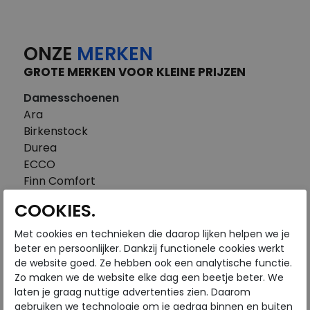
ONZE
MERKEN
GROTE MERKEN VOOR KLEINE PRIJZEN
Damesschoenen
Ara
Birkenstock
Durea
ECCO
Finn Comfort
FitFlop
COOKIES.
Gabor
Piedi Nudi
Met cookies en technieken die daarop lijken helpen we je
Pikolinos
beter en persoonlijker. Dankzij functionele cookies werkt
de website goed. Ze hebben ook een analytische functie.
Solidus
Zo maken we de website elke dag een beetje beter. We
Think
laten je graag nuttige advertenties zien. Daarom
Waldlaufer
gebruiken we technologie om je gedrag binnen en buiten