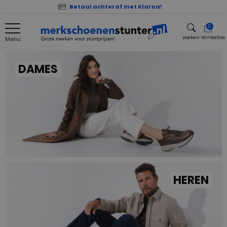
Betaal achteraf met Klarna!
0
zoeken
Winkeltas
Menu
zoeken
DAMES
HEREN