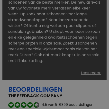
schoenen van de beste merken. De new arrivals
van uw favoriete merk verrassen elke keer
weer. Op zoek naar schoenen voor lange
strandwandelingen? Naar laarzen voor de
winter? Of kunt u nog wel een paar slippers of
sandalen gebruiken? U shopt voor ieder seizoen
en elke gelegenheid kwaliteitsschoenen tegen
scherpe prijzen in onze sale. Zoekt u schoenen
met een speciale wijdtemaat zoals die van het
merk Durea? Ook dat merk koopt u in onze sale
met flinke korting.
Schoenen heeft u nooit genoeg. Goedkope
Lees meer
schoenen, maar dus wel van topmerken,
bestelt u in onze online schoenen outlet. Ons
BEOORDELINGEN
aanbod is zo compleet dat u altijd wel een
passend paar vindt.
THE FEEDBACK COMPANY
Welke schoenmerken vindt u in onze online
4.5
van 5
6899
beoordelingen