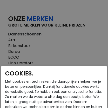
ONZE
MERKEN
GROTE MERKEN VOOR KLEINE PRIJZEN
Damesschoenen
Ara
Birkenstock
Durea
ECCO
Finn Comfort
FitFlop
COOKIES.
Gabor
Piedi Nudi
Met cookies en technieken die daarop lijken helpen we je
Pikolinos
beter en persoonlijker. Dankzij functionele cookies werkt
de website goed. Ze hebben ook een analytische functie.
Solidus
Zo maken we de website elke dag een beetje beter. We
Think
laten je graag nuttige advertenties zien. Daarom
Waldlaufer
gebruiken we technologie om je gedrag binnen en buiten