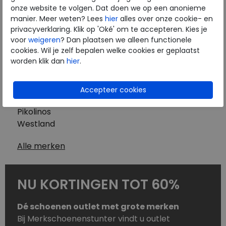
Westland
onze website te volgen. Dat doen we op een anonieme
Wolky
manier. Meer weten? Lees
hier
alles over onze cookie- en
Herenschoenen
privacyverklaring. Klik op 'Oké' om te accepteren. Kies je
Australian
voor
weigeren
? Dan plaatsen we alleen functionele
cookies. Wil je zelf bepalen welke cookies er geplaatst
Birkenstock
worden klik dan
hier
.
Clarks
ECCO
Finn Comfort
Mephisto
Pikolinos
Westland
Alle merken
NU KORTINGEN TOT 60%
Dé schoenen outlet met grote merken
Bij Merkschoenenstunter vindt u outlet