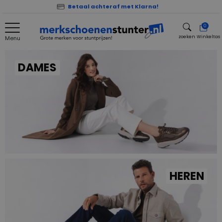
Betaal achteraf met Klarna!
0
zoeken
Winkeltas
Menu
zoeken
DAMES
HEREN