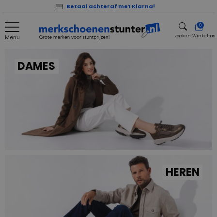
Betaal achteraf met Klarna!
0
zoeken
Winkeltas
Menu
zoeken
DAMES
HEREN