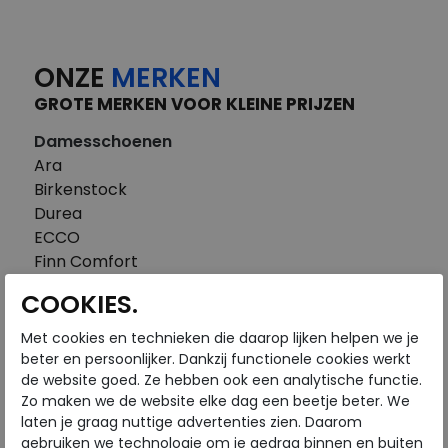
ONZE
MERKEN
GROTE MERKEN VOOR KLEINE PRIJZEN
Damesschoenen
Ara
Birkenstock
Durea
ECCO
Finn Comfort
FitFlop
COOKIES.
Gabor
Piedi Nudi
Met cookies en technieken die daarop lijken helpen we je
Pikolinos
beter en persoonlijker. Dankzij functionele cookies werkt
de website goed. Ze hebben ook een analytische functie.
Solidus
Zo maken we de website elke dag een beetje beter. We
Think
laten je graag nuttige advertenties zien. Daarom
Waldlaufer
gebruiken we technologie om je gedrag binnen en buiten