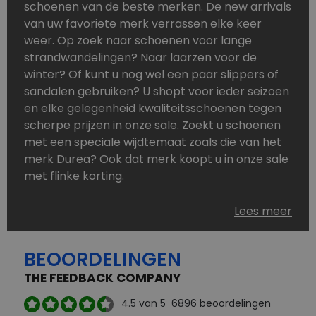
schoenen van de beste merken. De new arrivals
van uw favoriete merk verrassen elke keer
weer. Op zoek naar schoenen voor lange
strandwandelingen? Naar laarzen voor de
winter? Of kunt u nog wel een paar slippers of
sandalen gebruiken? U shopt voor ieder seizoen
en elke gelegenheid kwaliteitsschoenen tegen
scherpe prijzen in onze sale. Zoekt u schoenen
met een speciale wijdtemaat zoals die van het
merk Durea? Ook dat merk koopt u in onze sale
met flinke korting.
Schoenen heeft u nooit genoeg. Goedkope
Lees meer
schoenen, maar dus wel van topmerken,
bestelt u in onze online schoenen outlet. Ons
BEOORDELINGEN
aanbod is zo compleet dat u altijd wel een
passend paar vindt.
THE FEEDBACK COMPANY
Welke schoenmerken vindt u in onze online
4.5
van 5
6896
beoordelingen