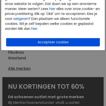
Westland
onze website te volgen. Dat doen we op een anonieme
Wolky
manier. Meer weten? Lees
hier
alles over onze cookie- en
Herenschoenen
privacyverklaring. Klik op 'Oké' om te accepteren. Kies je
Australian
voor
weigeren
? Dan plaatsen we alleen functionele
cookies. Wil je zelf bepalen welke cookies er geplaatst
Birkenstock
worden klik dan
hier
.
Clarks
ECCO
Finn Comfort
Mephisto
Pikolinos
Westland
Alle merken
NU KORTINGEN TOT 60%
Dé schoenen outlet met grote merken
Bij Merkschoenenstunter vindt u outlet