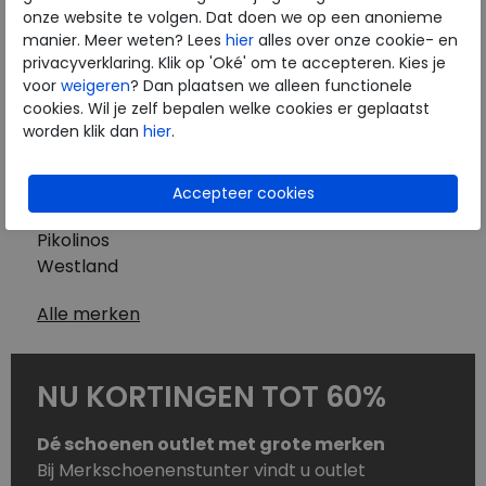
Westland
onze website te volgen. Dat doen we op een anonieme
Wolky
manier. Meer weten? Lees
hier
alles over onze cookie- en
Herenschoenen
privacyverklaring. Klik op 'Oké' om te accepteren. Kies je
Australian
voor
weigeren
? Dan plaatsen we alleen functionele
cookies. Wil je zelf bepalen welke cookies er geplaatst
Birkenstock
worden klik dan
hier
.
Clarks
ECCO
Finn Comfort
Mephisto
Pikolinos
Westland
Alle merken
NU KORTINGEN TOT 60%
Dé schoenen outlet met grote merken
Bij Merkschoenenstunter vindt u outlet