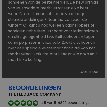
schoenen van de beste merken. De new arrivals
van uw favoriete merk verrassen elke keer
weer. Op zoek naar schoenen voor lange
strandwandelingen? Naar laarzen voor de
winter? Of kunt u nog wel een paar slippers of
sandalen gebruiken? U shopt voor ieder seizoen
en elke gelegenheid kwaliteitsschoenen tegen
scherpe prijzen in onze sale. Zoekt u schoenen
met een speciale wijdtemaat zoals die van het
merk Durea? Ook dat merk koopt u in onze sale
met flinke korting.
Schoenen heeft u nooit genoeg. Goedkope
Lees meer
schoenen, maar dus wel van topmerken,
bestelt u in onze online schoenen outlet. Ons
BEOORDELINGEN
aanbod is zo compleet dat u altijd wel een
passend paar vindt.
THE FEEDBACK COMPANY
Welke schoenmerken vindt u in onze online
4.5
van 5
6899
beoordelingen