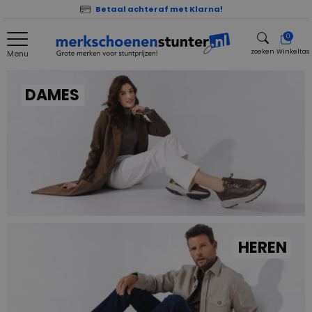
Betaal achteraf met Klarna!
0
zoeken
Winkeltas
Menu
zoeken
DAMES
HEREN