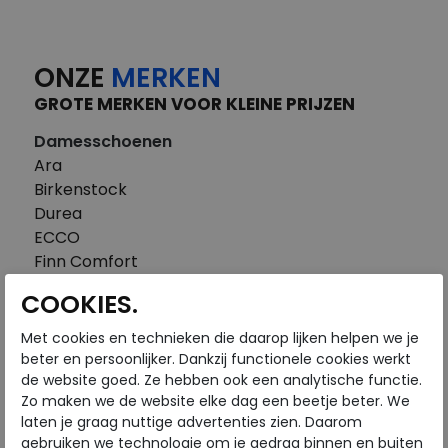
ONZE
MERKEN
GROTE MERKEN VOOR KLEINE PRIJZEN
Damesschoenen
Ara
Birkenstock
Durea
ECCO
Finn Comfort
FitFlop
COOKIES.
Gabor
Piedi Nudi
Met cookies en technieken die daarop lijken helpen we je
Pikolinos
beter en persoonlijker. Dankzij functionele cookies werkt
de website goed. Ze hebben ook een analytische functie.
Solidus
Zo maken we de website elke dag een beetje beter. We
Think
laten je graag nuttige advertenties zien. Daarom
Waldlaufer
gebruiken we technologie om je gedrag binnen en buiten