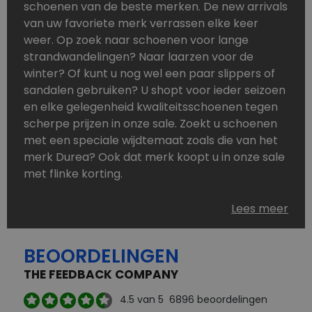
schoenen van de beste merken. De new arrivals
van uw favoriete merk verrassen elke keer
weer. Op zoek naar schoenen voor lange
strandwandelingen? Naar laarzen voor de
winter? Of kunt u nog wel een paar slippers of
sandalen gebruiken? U shopt voor ieder seizoen
en elke gelegenheid kwaliteitsschoenen tegen
scherpe prijzen in onze sale. Zoekt u schoenen
met een speciale wijdtemaat zoals die van het
merk Durea? Ook dat merk koopt u in onze sale
met flinke korting.
Schoenen heeft u nooit genoeg. Goedkope
Lees meer
schoenen, maar dus wel van topmerken,
bestelt u in onze online schoenen outlet. Ons
BEOORDELINGEN
aanbod is zo compleet dat u altijd wel een
passend paar vindt.
THE FEEDBACK COMPANY
Welke schoenmerken vindt u in onze online
4.5
van 5
6896
beoordelingen