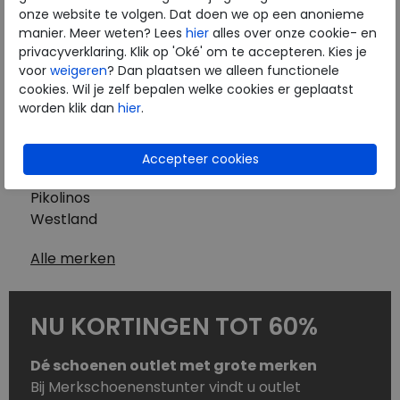
Westland
onze website te volgen. Dat doen we op een anonieme
Wolky
manier. Meer weten? Lees
hier
alles over onze cookie- en
Herenschoenen
privacyverklaring. Klik op 'Oké' om te accepteren. Kies je
Australian
voor
weigeren
? Dan plaatsen we alleen functionele
cookies. Wil je zelf bepalen welke cookies er geplaatst
Birkenstock
worden klik dan
hier
.
Clarks
ECCO
Finn Comfort
Mephisto
Pikolinos
Westland
Alle merken
NU KORTINGEN TOT 60%
Dé schoenen outlet met grote merken
Bij Merkschoenenstunter vindt u outlet