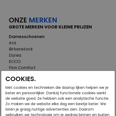
ONZE
MERKEN
GROTE MERKEN VOOR KLEINE PRIJZEN
Damesschoenen
Ara
Birkenstock
Durea
ECCO
Finn Comfort
FitFlop
COOKIES.
Gabor
Piedi Nudi
Met cookies en technieken die daarop lijken helpen we je
Pikolinos
beter en persoonlijker. Dankzij functionele cookies werkt
de website goed. Ze hebben ook een analytische functie.
Solidus
Zo maken we de website elke dag een beetje beter. We
Think
laten je graag nuttige advertenties zien. Daarom
Waldlaufer
gebruiken we technologie om je gedrag binnen en buiten