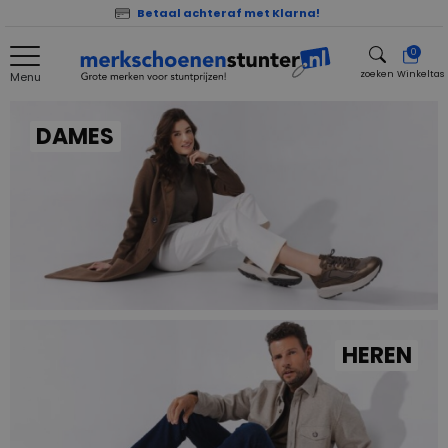
Betaal achteraf met Klarna!
0
zoeken
Winkeltas
Menu
zoeken
DAMES
HEREN