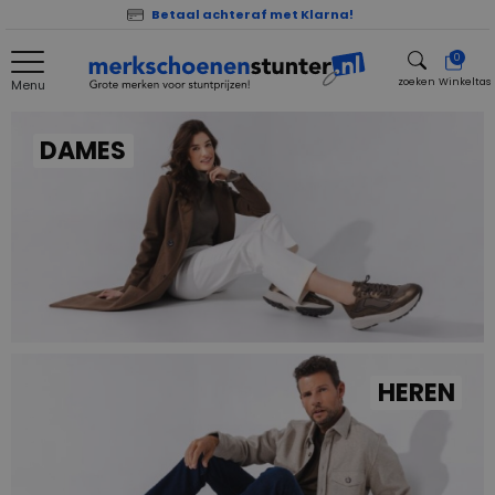
Betaal achteraf met Klarna!
0
zoeken
Winkeltas
Menu
zoeken
DAMES
HEREN