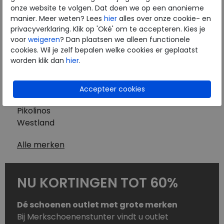
Westland
onze website te volgen. Dat doen we op een anonieme
Wolky
manier. Meer weten? Lees
hier
alles over onze cookie- en
Herenschoenen
privacyverklaring. Klik op 'Oké' om te accepteren. Kies je
Australian
voor
weigeren
? Dan plaatsen we alleen functionele
cookies. Wil je zelf bepalen welke cookies er geplaatst
Birkenstock
worden klik dan
hier
.
Clarks
ECCO
Finn Comfort
Mephisto
Pikolinos
Westland
Alle merken
NU KORTINGEN TOT 60%
Dé schoenen outlet met grote merken
Bij Merkschoenenstunter vindt u outlet