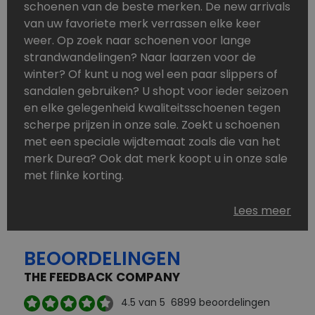
schoenen van de beste merken. De new arrivals
van uw favoriete merk verrassen elke keer
weer. Op zoek naar schoenen voor lange
strandwandelingen? Naar laarzen voor de
winter? Of kunt u nog wel een paar slippers of
sandalen gebruiken? U shopt voor ieder seizoen
en elke gelegenheid kwaliteitsschoenen tegen
scherpe prijzen in onze sale. Zoekt u schoenen
met een speciale wijdtemaat zoals die van het
merk Durea? Ook dat merk koopt u in onze sale
met flinke korting.
Schoenen heeft u nooit genoeg. Goedkope
Lees meer
schoenen, maar dus wel van topmerken,
bestelt u in onze online schoenen outlet. Ons
BEOORDELINGEN
aanbod is zo compleet dat u altijd wel een
passend paar vindt.
THE FEEDBACK COMPANY
Welke schoenmerken vindt u in onze online
4.5
van 5
6899
beoordelingen