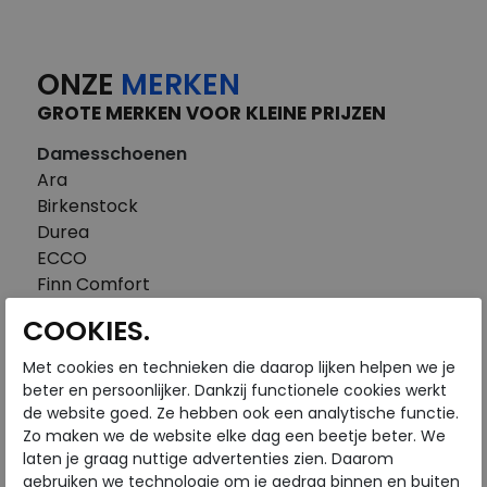
ONZE
MERKEN
GROTE MERKEN VOOR KLEINE PRIJZEN
Damesschoenen
Ara
Birkenstock
Durea
ECCO
Finn Comfort
FitFlop
COOKIES.
Gabor
Piedi Nudi
Met cookies en technieken die daarop lijken helpen we je
Pikolinos
beter en persoonlijker. Dankzij functionele cookies werkt
de website goed. Ze hebben ook een analytische functie.
Solidus
Zo maken we de website elke dag een beetje beter. We
Think
laten je graag nuttige advertenties zien. Daarom
Waldlaufer
gebruiken we technologie om je gedrag binnen en buiten