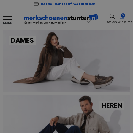
Betaal achteraf met Klarna!
0
zoeken
Winkeltas
Menu
zoeken
DAMES
HEREN