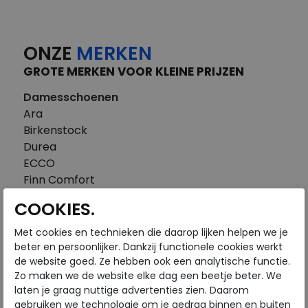
ONZE
MERKEN
GROTE MERKEN VOOR KLEINE PRIJZEN
Damesschoenen
Ara
Birkenstock
Durea
ECCO
Finn Comfort
FitFlop
COOKIES.
Gabor
Piedi Nudi
Met cookies en technieken die daarop lijken helpen we je
Pikolinos
beter en persoonlijker. Dankzij functionele cookies werkt
de website goed. Ze hebben ook een analytische functie.
Solidus
Zo maken we de website elke dag een beetje beter. We
Think
laten je graag nuttige advertenties zien. Daarom
Waldlaufer
gebruiken we technologie om je gedrag binnen en buiten