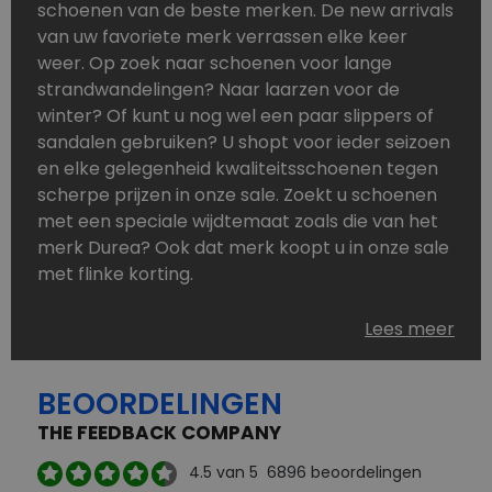
schoenen van de beste merken. De new arrivals
van uw favoriete merk verrassen elke keer
weer. Op zoek naar schoenen voor lange
strandwandelingen? Naar laarzen voor de
winter? Of kunt u nog wel een paar slippers of
sandalen gebruiken? U shopt voor ieder seizoen
en elke gelegenheid kwaliteitsschoenen tegen
scherpe prijzen in onze sale. Zoekt u schoenen
met een speciale wijdtemaat zoals die van het
merk Durea? Ook dat merk koopt u in onze sale
met flinke korting.
Schoenen heeft u nooit genoeg. Goedkope
Lees meer
schoenen, maar dus wel van topmerken,
bestelt u in onze online schoenen outlet. Ons
BEOORDELINGEN
aanbod is zo compleet dat u altijd wel een
passend paar vindt.
THE FEEDBACK COMPANY
Welke schoenmerken vindt u in onze online
4.5
van 5
6896
beoordelingen