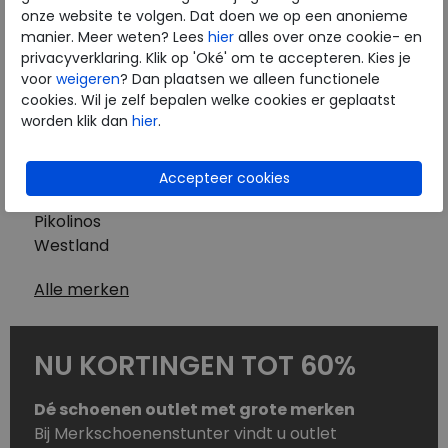
Westland
onze website te volgen. Dat doen we op een anonieme
Wolky
manier. Meer weten? Lees
hier
alles over onze cookie- en
Herenschoenen
privacyverklaring. Klik op 'Oké' om te accepteren. Kies je
Australian
voor
weigeren
? Dan plaatsen we alleen functionele
cookies. Wil je zelf bepalen welke cookies er geplaatst
Birkenstock
worden klik dan
hier
.
Clarks
ECCO
Finn Comfort
Mephisto
Pikolinos
Westland
Alle merken
NU KORTINGEN TOT 60%
Dé schoenen outlet met grote merken
Bij Merkschoenenstunter vindt u outlet