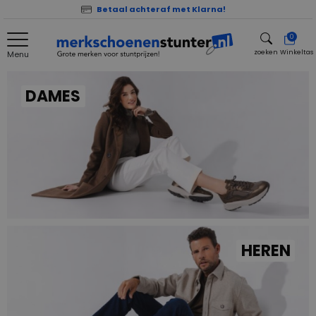
Betaal achteraf met Klarna!
0
zoeken
Winkeltas
Menu
zoeken
DAMES
HEREN