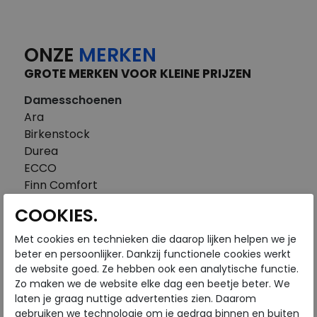
ONZE
MERKEN
GROTE MERKEN VOOR KLEINE PRIJZEN
Damesschoenen
Ara
Birkenstock
Durea
ECCO
Finn Comfort
FitFlop
COOKIES.
Gabor
Piedi Nudi
Met cookies en technieken die daarop lijken helpen we je
Pikolinos
beter en persoonlijker. Dankzij functionele cookies werkt
de website goed. Ze hebben ook een analytische functie.
Solidus
Zo maken we de website elke dag een beetje beter. We
Think
laten je graag nuttige advertenties zien. Daarom
Waldlaufer
gebruiken we technologie om je gedrag binnen en buiten