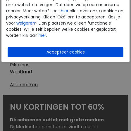
Westland
onze website te volgen. Dat doen we op een anonieme
Wolky
manier. Meer weten? Lees
hier
alles over onze cookie- en
Herenschoenen
privacyverklaring. Klik op 'Oké' om te accepteren. Kies je
Australian
voor
weigeren
? Dan plaatsen we alleen functionele
cookies. Wil je zelf bepalen welke cookies er geplaatst
Birkenstock
worden klik dan
hier
.
Clarks
ECCO
Finn Comfort
Mephisto
Pikolinos
Westland
Alle merken
NU KORTINGEN TOT 60%
Dé schoenen outlet met grote merken
Bij Merkschoenenstunter vindt u outlet