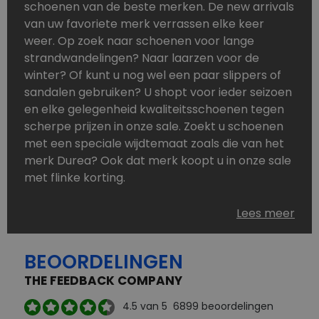
schoenen van de beste merken. De new arrivals
van uw favoriete merk verrassen elke keer
weer. Op zoek naar schoenen voor lange
strandwandelingen? Naar laarzen voor de
winter? Of kunt u nog wel een paar slippers of
sandalen gebruiken? U shopt voor ieder seizoen
en elke gelegenheid kwaliteitsschoenen tegen
scherpe prijzen in onze sale. Zoekt u schoenen
met een speciale wijdtemaat zoals die van het
merk Durea? Ook dat merk koopt u in onze sale
met flinke korting.
Schoenen heeft u nooit genoeg. Goedkope
Lees meer
schoenen, maar dus wel van topmerken,
bestelt u in onze online schoenen outlet. Ons
BEOORDELINGEN
aanbod is zo compleet dat u altijd wel een
passend paar vindt.
THE FEEDBACK COMPANY
Welke schoenmerken vindt u in onze online
4.5
van 5
6899
beoordelingen