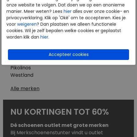
Westland
onze website te volgen. Dat doen we op een anonieme
Wolky
manier. Meer weten? Lees
hier
alles over onze cookie- en
Herenschoenen
privacyverklaring. Klik op 'Oké' om te accepteren. Kies je
Australian
voor
weigeren
? Dan plaatsen we alleen functionele
cookies. Wil je zelf bepalen welke cookies er geplaatst
Birkenstock
worden klik dan
hier
.
Clarks
ECCO
Finn Comfort
Mephisto
Pikolinos
Westland
Alle merken
NU KORTINGEN TOT 60%
Dé schoenen outlet met grote merken
Bij Merkschoenenstunter vindt u outlet