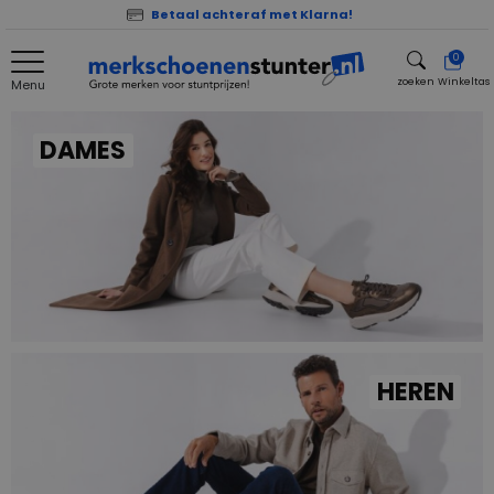
Betaal achteraf met Klarna!
0
zoeken
Winkeltas
Menu
zoeken
DAMES
HEREN