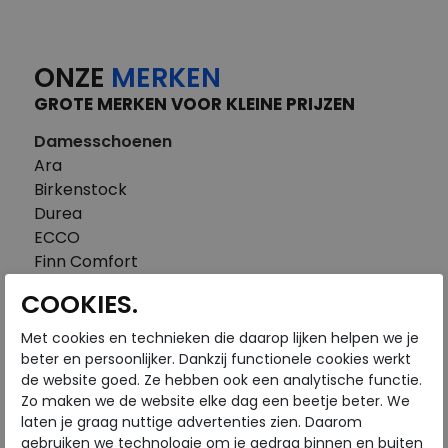
ONZE
MERKEN
GROTE MERKEN VOOR KLEINE PRIJZEN
Damesschoenen
Ara
Birkenstock
Durea
ECCO
Finn Comfort
FitFlop
COOKIES.
Gabor
Piedi Nudi
Met cookies en technieken die daarop lijken helpen we je
Pikolinos
beter en persoonlijker. Dankzij functionele cookies werkt
de website goed. Ze hebben ook een analytische functie.
Solidus
Zo maken we de website elke dag een beetje beter. We
Think
laten je graag nuttige advertenties zien. Daarom
Waldlaufer
gebruiken we technologie om je gedrag binnen en buiten