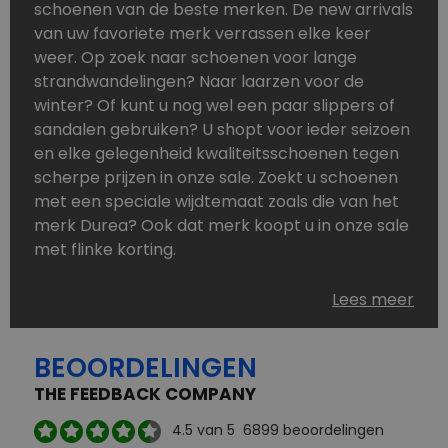
schoenen van de beste merken. De new arrivals
van uw favoriete merk verrassen elke keer
weer. Op zoek naar schoenen voor lange
strandwandelingen? Naar laarzen voor de
winter? Of kunt u nog wel een paar slippers of
sandalen gebruiken? U shopt voor ieder seizoen
en elke gelegenheid kwaliteitsschoenen tegen
scherpe prijzen in onze sale. Zoekt u schoenen
met een speciale wijdtemaat zoals die van het
merk Durea? Ook dat merk koopt u in onze sale
met flinke korting.
Schoenen heeft u nooit genoeg. Goedkope
Lees meer
schoenen, maar dus wel van topmerken,
bestelt u in onze online schoenen outlet. Ons
BEOORDELINGEN
aanbod is zo compleet dat u altijd wel een
passend paar vindt.
THE FEEDBACK COMPANY
Welke schoenmerken vindt u in onze online
4.5
van 5
6899
beoordelingen