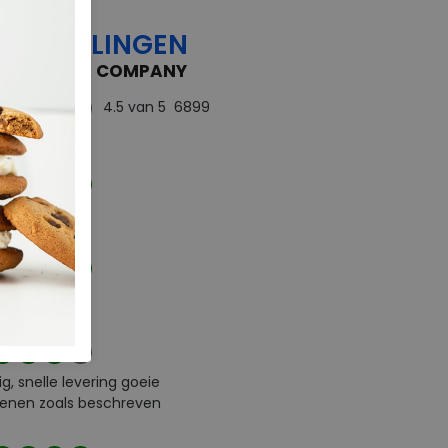
OORDELINGEN
 FEEDBACK COMPANY
4.5
van 5
6899
rdelingen
d
e service
ig, snelle levering goeie
enen zoals beschreven