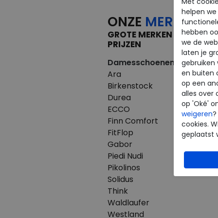
Met cookie
helpen we j
ONZE
MERKEN
functionel
hebben oo
GROTE MERKEN VOOR KLE
we de webs
PRIJZEN
laten je g
Damesschoenen
Herenscho
gebruiken
en buiten 
Ara
Australian
op een an
Birkenstock
Birkenstoc
alles over 
Durea
Clarks
op 'Oké' o
ECCO
ECCO
weigeren
?
Finn Comfort
Finn Comfo
cookies. Wi
FitFlop
Mephisto
geplaatst 
Gabor
Pikolinos
Piedi Nudi
Westland
Pikolinos
Solidus
Think
Waldlaufer
Westland