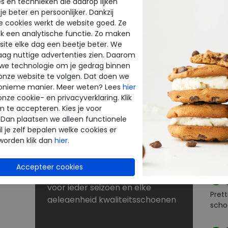
s en technieken die daarop lijken
e beter en persoonlijker. Dankzij
BE
NU KORTINGEN TOT 60%
e cookies werkt de website goed. Ze
k een analytische functie. Zo maken
INE
THE
Dé schoenen outlet met grote
ite elke dag een beetje beter. We
merken
raag nuttige advertenties zien. Daarom
enen
Bij Merkschoenenstunter vindt u
 we technologie om je gedrag binnen
beoo
onze website te volgen. Dat doen we
outlet schoenen van de beste
onieme manier. Meer weten? Lees
hier
k
merken. De new arrivals van uw
onze cookie- en privacyverklaring. Klik
favoriete merk verrassen elke
m te accepteren. Kies je voor
Goe
keer weer. Op zoek naar
 Dan plaatsen we alleen functionele
rt
schoenen voor lange
l je zelf bepalen welke cookies er
strandwandelingen? Naar
worden klik dan
hier
.
laarzen voor de winter? Of kunt u
Goed
nog wel een paar slippers of
sandalen gebruiken? U shopt
voor ieder seizoen en elke
Prett
gelegenheid kwaliteitsschoenen
scho
tegen scherpe prijzen in onze
sale. Zoekt u schoenen met een