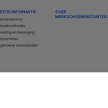
Stretchwalker Floris van Bommel
FitFlop
Think Waldlaufer Durea
Wolky
ESTELINFORMATIE
OVER
MERKSCHOENENSTUNTER.
Compleet aanbod outlet
lantenservice
schoenen
etaalmethodes
evering en bezorging
Veterschoenen, sneakers,
slippers, sandalen, instappers,
etourneren
boots en nette schoenen voor
lgemene voorwaarden
heren. En laarzen, enkellaarzen,
sandalen, instappers en hakken
voor dames. Onder andere deze
schoenen bestelt u met flinke
korting in de schoenen outlet
van Merkschoenenstunter.
Goedkope schoenen kopen,
maar wel van topmerken doet u
hier. U vindt altijd wel een paar
geschikte schoenen die passen