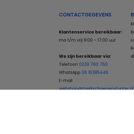
CONTACTGEGEVENS
B
K
Klantenservice bereikbaar:
B
ma t/m vrij 9:00 - 17:00 uur
L
R
We zijn bereikbaar via:
A
Telefoon
0229 760 760
WhatsApp
06 16385446
E-mail
webshop@merkschoenenstunter.nl
Betaalmogelijkheden