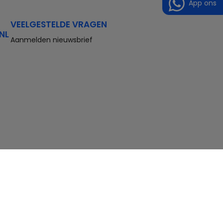
App ons
VEELGESTELDE VRAGEN
NL
Aanmelden nieuwsbrief