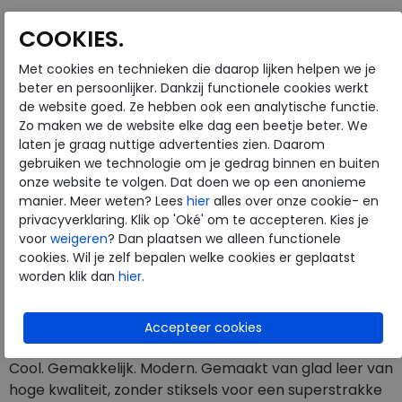
COOKIES.
Met cookies en technieken die daarop lijken helpen we je
Merk
FitFlop
beter en persoonlijker. Dankzij functionele cookies werkt
Fabrikantcode
FW5-477
de website goed. Ze hebben ook een analytische functie.
Bestelcode
202.14.000002
Zo maken we de website elke dag een beetje beter. We
Kleur
Cream
laten je graag nuttige advertenties zien. Daarom
gebruiken we technologie om je gedrag binnen en buiten
onze website te volgen. Dat doen we op een anonieme
Materiaal
Leer
manier. Meer weten? Lees
hier
alles over onze cookie- en
Wijdtemaat
n
privacyverklaring. Klik op 'Oké' om te accepteren. Kies je
voor
weigeren
? Dan plaatsen we alleen functionele
Uitneembaar voetbed
nee
cookies. Wil je zelf bepalen welke cookies er geplaatst
worden klik dan
hier
.
Deze hoge slides zullen je alledaagse styling
onmiddellijk opkrikken. FitFlop heeft ultra-sleek criss-
cross bandjes op een stevige, maar lichte zool gezet.
Cool. Gemakkelijk. Modern. Gemaakt van glad leer van
hoge kwaliteit, zonder stiksels voor een superstrakke