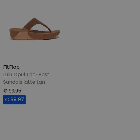
FitFlop
Lulu Opul Toe-Post
Sandals latte tan
€ 99,95
€ 69,97