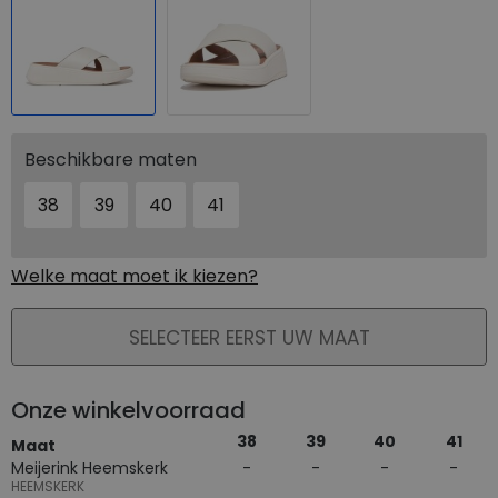
Beschikbare maten
38
39
40
41
Welke maat moet ik kiezen?
PLAATS IN WINKELMAND
SELECTEER EERST UW MAAT
Onze winkelvoorraad
38
39
40
41
Maat
Meijerink Heemskerk
HEEMSKERK