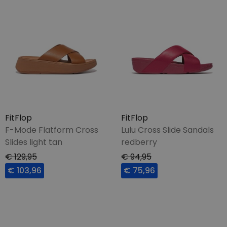
FitFlop
FitFlop
F-Mode Flatform Cross
Lulu Cross Slide Sandals
Slides light tan
redberry
€ 129,95
€ 94,95
€ 103,96
€ 75,96