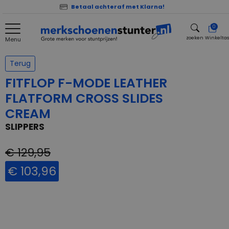
Betaal achteraf met Klarna!
0
zoeken
Winkelta
Menu
zoeken
Terug
FITFLOP F-MODE LEATHER
FLATFORM CROSS SLIDES
CREAM
SLIPPERS
€ 129,95
€ 103,96