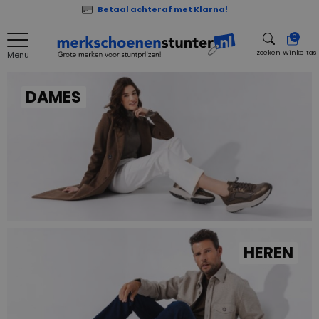
Betaal achteraf met Klarna!
0
zoeken
Winkeltas
Menu
zoeken
DAMES
HEREN