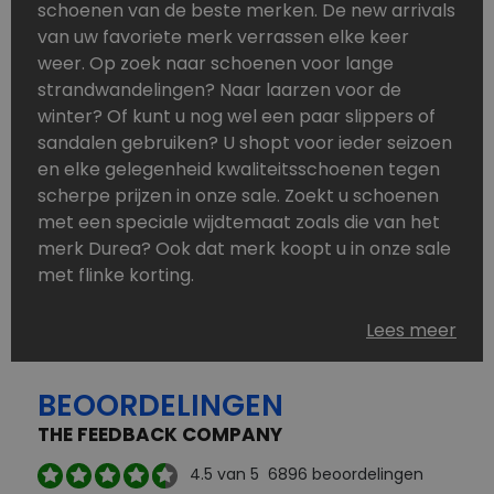
schoenen van de beste merken. De new arrivals
van uw favoriete merk verrassen elke keer
weer. Op zoek naar schoenen voor lange
strandwandelingen? Naar laarzen voor de
winter? Of kunt u nog wel een paar slippers of
sandalen gebruiken? U shopt voor ieder seizoen
en elke gelegenheid kwaliteitsschoenen tegen
scherpe prijzen in onze sale. Zoekt u schoenen
met een speciale wijdtemaat zoals die van het
merk Durea? Ook dat merk koopt u in onze sale
met flinke korting.
Schoenen heeft u nooit genoeg. Goedkope
Lees meer
schoenen, maar dus wel van topmerken,
bestelt u in onze online schoenen outlet. Ons
BEOORDELINGEN
aanbod is zo compleet dat u altijd wel een
passend paar vindt.
THE FEEDBACK COMPANY
Welke schoenmerken vindt u in onze online
4.5
van 5
6896
beoordelingen