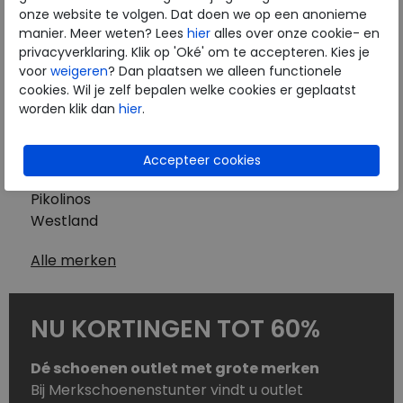
Westland
onze website te volgen. Dat doen we op een anonieme
Wolky
manier. Meer weten? Lees
hier
alles over onze cookie- en
Herenschoenen
privacyverklaring. Klik op 'Oké' om te accepteren. Kies je
Australian
voor
weigeren
? Dan plaatsen we alleen functionele
cookies. Wil je zelf bepalen welke cookies er geplaatst
Birkenstock
worden klik dan
hier
.
Clarks
ECCO
Finn Comfort
Mephisto
Pikolinos
Westland
Alle merken
NU KORTINGEN TOT 60%
Dé schoenen outlet met grote merken
Bij Merkschoenenstunter vindt u outlet