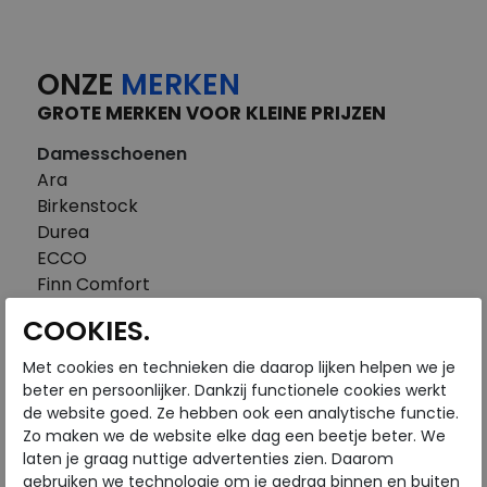
ONZE
MERKEN
GROTE MERKEN VOOR KLEINE PRIJZEN
Damesschoenen
Ara
Birkenstock
Durea
ECCO
Finn Comfort
FitFlop
COOKIES.
Gabor
Piedi Nudi
Met cookies en technieken die daarop lijken helpen we je
Pikolinos
beter en persoonlijker. Dankzij functionele cookies werkt
de website goed. Ze hebben ook een analytische functie.
Solidus
Zo maken we de website elke dag een beetje beter. We
Think
laten je graag nuttige advertenties zien. Daarom
Waldlaufer
gebruiken we technologie om je gedrag binnen en buiten