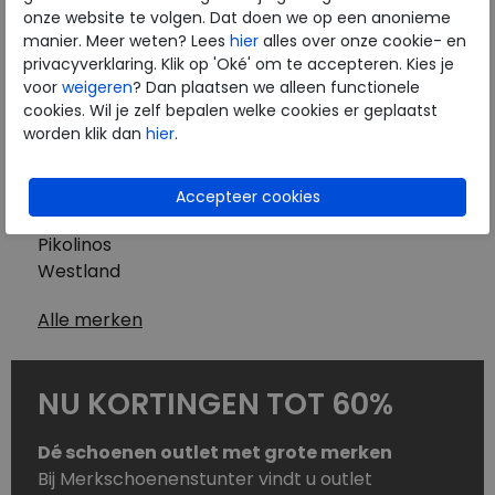
Westland
onze website te volgen. Dat doen we op een anonieme
Wolky
manier. Meer weten? Lees
hier
alles over onze cookie- en
Herenschoenen
privacyverklaring. Klik op 'Oké' om te accepteren. Kies je
Australian
voor
weigeren
? Dan plaatsen we alleen functionele
cookies. Wil je zelf bepalen welke cookies er geplaatst
Birkenstock
worden klik dan
hier
.
Clarks
ECCO
Finn Comfort
Mephisto
Pikolinos
Westland
Alle merken
NU KORTINGEN TOT 60%
Dé schoenen outlet met grote merken
Bij Merkschoenenstunter vindt u outlet