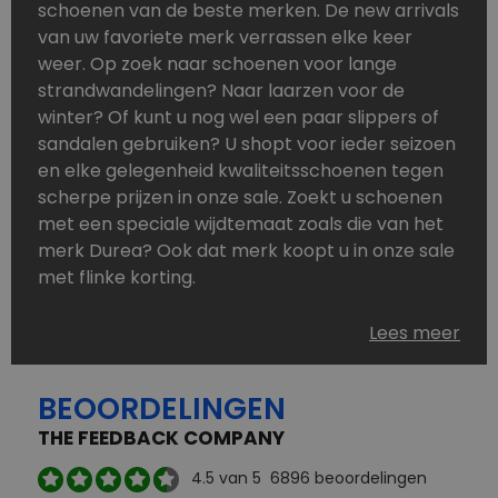
schoenen van de beste merken. De new arrivals
van uw favoriete merk verrassen elke keer
weer. Op zoek naar schoenen voor lange
strandwandelingen? Naar laarzen voor de
winter? Of kunt u nog wel een paar slippers of
sandalen gebruiken? U shopt voor ieder seizoen
en elke gelegenheid kwaliteitsschoenen tegen
scherpe prijzen in onze sale. Zoekt u schoenen
met een speciale wijdtemaat zoals die van het
merk Durea? Ook dat merk koopt u in onze sale
met flinke korting.
Schoenen heeft u nooit genoeg. Goedkope
Lees meer
schoenen, maar dus wel van topmerken,
bestelt u in onze online schoenen outlet. Ons
BEOORDELINGEN
aanbod is zo compleet dat u altijd wel een
passend paar vindt.
THE FEEDBACK COMPANY
Welke schoenmerken vindt u in onze online
4.5
van 5
6896
beoordelingen