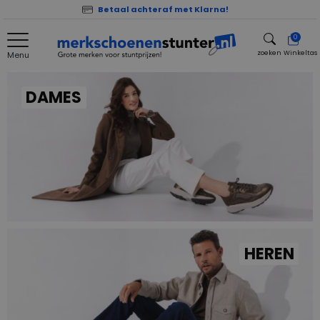
Betaal achteraf met Klarna!
0
zoeken
Winkeltas
Menu
zoeken
DAMES
HEREN