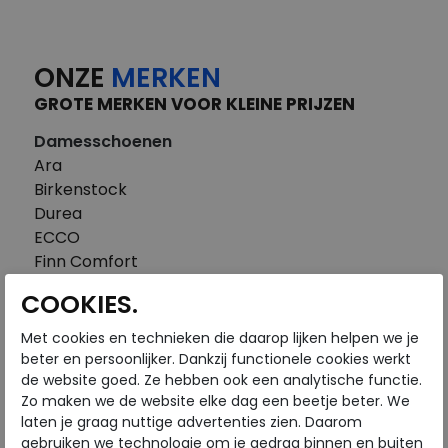
ONZE
MERKEN
GROTE MERKEN VOOR KLEINE PRIJZEN
Damesschoenen
Ara
Birkenstock
Durea
ECCO
Finn Comfort
FitFlop
COOKIES.
Gabor
Piedi Nudi
Met cookies en technieken die daarop lijken helpen we je
Pikolinos
beter en persoonlijker. Dankzij functionele cookies werkt
de website goed. Ze hebben ook een analytische functie.
Solidus
Zo maken we de website elke dag een beetje beter. We
Think
laten je graag nuttige advertenties zien. Daarom
Waldlaufer
gebruiken we technologie om je gedrag binnen en buiten