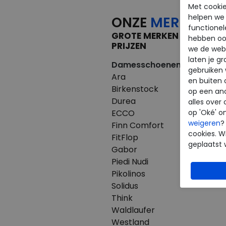
Met cookie
helpen we j
ONZE
MERKEN
functionel
GROTE MERKEN VOOR KLE
hebben oo
PRIJZEN
we de webs
laten je g
Damesschoenen
Herenscho
gebruiken
Ara
Australian
en buiten 
Birkenstock
Birkenstoc
op een an
Durea
Clarks
alles over 
ECCO
ECCO
op 'Oké' o
weigeren
?
Finn Comfort
Finn Comfo
cookies. Wi
FitFlop
Mephisto
geplaatst 
Gabor
Pikolinos
Piedi Nudi
Westland
Pikolinos
Solidus
Think
Waldlaufer
Westland