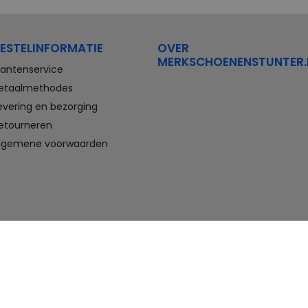
Stretchwalker Floris van Bommel
FitFlop
Think Waldlaufer Durea
Wolky
ESTELINFORMATIE
OVER
Compleet aanbod outlet
MERKSCHOENENSTUNTER.
schoenen
lantenservice
etaalmethodes
Veterschoenen, sneakers,
evering en bezorging
slippers, sandalen, instappers,
etourneren
boots en nette schoenen voor
heren. En laarzen, enkellaarzen,
lgemene voorwaarden
sandalen, instappers en hakken
voor dames. Onder andere deze
schoenen bestelt u met flinke
korting in de schoenen outlet
van Merkschoenenstunter.
Goedkope schoenen kopen,
maar wel van topmerken doet u
hier. U vindt altijd wel een paar
geschikte schoenen die passen