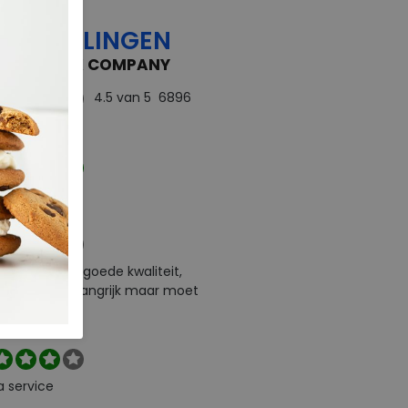
OORDELINGEN
 FEEDBACK COMPANY
4.5
van 5
6896
rdelingen
ect
e levering en goede kwaliteit,
urneren is belangrijk maar moet
l zelf betalen
a service