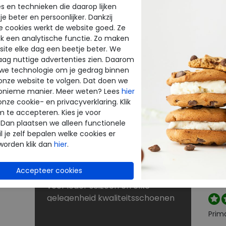
s en technieken die daarop lijken
e beter en persoonlijker. Dankzij
BE
NU KORTINGEN TOT 60%
e cookies werkt de website goed. Ze
INE
THE
k een analytische functie. Zo maken
Dé schoenen outlet met grote
ite elke dag een beetje beter. We
merken
raag nuttige advertenties zien. Daarom
enen
Bij Merkschoenenstunter vindt u
beoo
 we technologie om je gedrag binnen
outlet schoenen van de beste
onze website te volgen. Dat doen we
k
merken. De new arrivals van uw
onieme manier. Meer weten? Lees
hier
favoriete merk verrassen elke
onze cookie- en privacyverklaring. Klik
Perf
keer weer. Op zoek naar
m te accepteren. Kies je voor
 Dan plaatsen we alleen functionele
rt
schoenen voor lange
l je zelf bepalen welke cookies er
strandwandelingen? Naar
worden klik dan
hier
.
laarzen voor de winter? Of kunt u
Snell
nog wel een paar slippers of
reto
je wi
sandalen gebruiken? U shopt
voor ieder seizoen en elke
gelegenheid kwaliteitsschoenen
tegen scherpe prijzen in onze
Prim
sale. Zoekt u schoenen met een