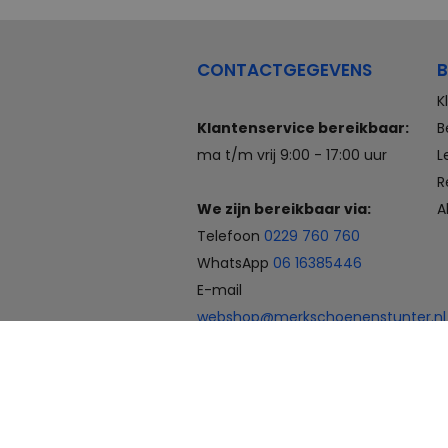
CONTACTGEGEVENS
B
K
Klantenservice bereikbaar:
B
ma t/m vrij 9:00 - 17:00 uur
L
R
We zijn bereikbaar via:
A
Telefoon
0229 760 760
WhatsApp
06 16385446
E-mail
webshop@merkschoenenstunter.nl
Betaalmogelijkheden