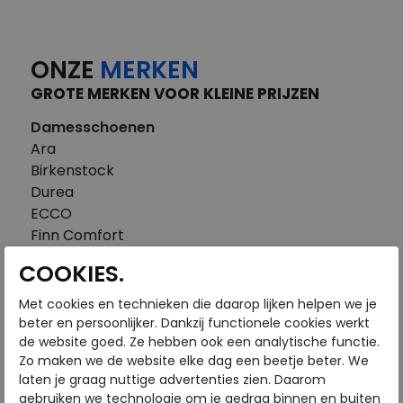
ONZE
MERKEN
GROTE MERKEN VOOR KLEINE PRIJZEN
Damesschoenen
Ara
Birkenstock
Durea
ECCO
Finn Comfort
FitFlop
COOKIES.
Gabor
Piedi Nudi
Met cookies en technieken die daarop lijken helpen we je
Pikolinos
beter en persoonlijker. Dankzij functionele cookies werkt
de website goed. Ze hebben ook een analytische functie.
Solidus
Zo maken we de website elke dag een beetje beter. We
Think
laten je graag nuttige advertenties zien. Daarom
Waldlaufer
gebruiken we technologie om je gedrag binnen en buiten