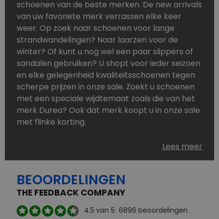
schoenen van de beste merken. De new arrivals
van uw favoriete merk verrassen elke keer
weer. Op zoek naar schoenen voor lange
strandwandelingen? Naar laarzen voor de
winter? Of kunt u nog wel een paar slippers of
sandalen gebruiken? U shopt voor ieder seizoen
en elke gelegenheid kwaliteitsschoenen tegen
scherpe prijzen in onze sale. Zoekt u schoenen
met een speciale wijdtemaat zoals die van het
merk Durea? Ook dat merk koopt u in onze sale
met flinke korting.
Schoenen heeft u nooit genoeg. Goedkope
Lees meer
schoenen, maar dus wel van topmerken,
bestelt u in onze online schoenen outlet. Ons
BEOORDELINGEN
aanbod is zo compleet dat u altijd wel een
passend paar vindt.
THE FEEDBACK COMPANY
Welke schoenmerken vindt u in onze online
4.5
van 5
6896
beoordelingen