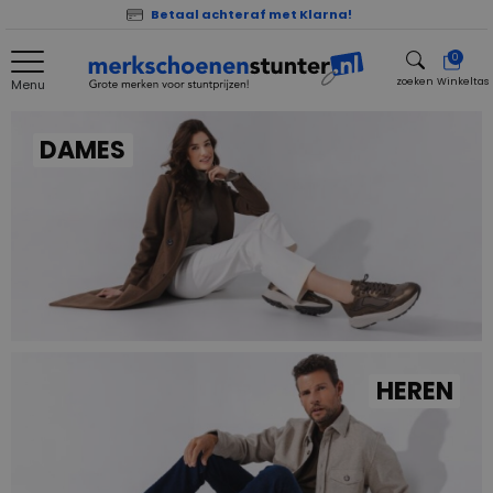
Betaal achteraf met Klarna!
0
zoeken
Winkeltas
Menu
zoeken
DAMES
HEREN