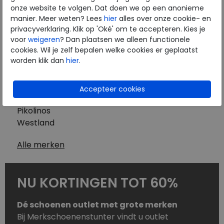
Westland
onze website te volgen. Dat doen we op een anonieme
Wolky
manier. Meer weten? Lees
hier
alles over onze cookie- en
Herenschoenen
privacyverklaring. Klik op 'Oké' om te accepteren. Kies je
Australian
voor
weigeren
? Dan plaatsen we alleen functionele
cookies. Wil je zelf bepalen welke cookies er geplaatst
Birkenstock
worden klik dan
hier
.
Clarks
ECCO
Finn Comfort
Mephisto
Pikolinos
Westland
Alle merken
NU KORTINGEN TOT 60%
Dé schoenen outlet met grote merken
Bij Merkschoenenstunter vindt u outlet