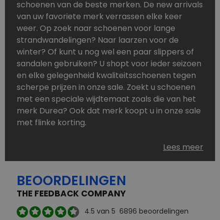
schoenen van de beste merken. De new arrivals
van uw favoriete merk verrassen elke keer
weer. Op zoek naar schoenen voor lange
strandwandelingen? Naar laarzen voor de
winter? Of kunt u nog wel een paar slippers of
sandalen gebruiken? U shopt voor ieder seizoen
en elke gelegenheid kwaliteitsschoenen tegen
scherpe prijzen in onze sale. Zoekt u schoenen
met een speciale wijdtemaat zoals die van het
merk Durea? Ook dat merk koopt u in onze sale
met flinke korting.
Schoenen heeft u nooit genoeg. Goedkope
Lees meer
schoenen, maar dus wel van topmerken,
bestelt u in onze online schoenen outlet. Ons
BEOORDELINGEN
aanbod is zo compleet dat u altijd wel een
passend paar vindt.
THE FEEDBACK COMPANY
Welke schoenmerken vindt u in onze online
4.5
van 5
6896
beoordelingen