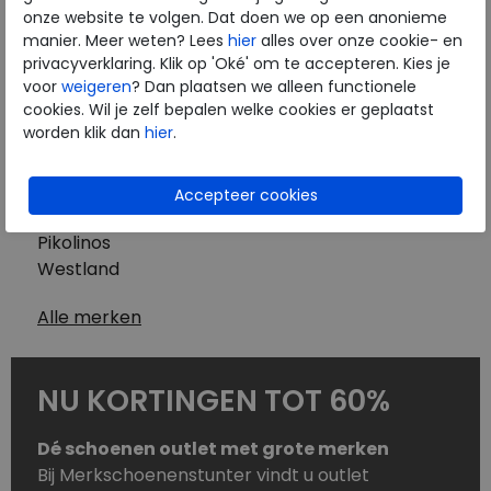
Westland
onze website te volgen. Dat doen we op een anonieme
Wolky
manier. Meer weten? Lees
hier
alles over onze cookie- en
Herenschoenen
privacyverklaring. Klik op 'Oké' om te accepteren. Kies je
Australian
voor
weigeren
? Dan plaatsen we alleen functionele
cookies. Wil je zelf bepalen welke cookies er geplaatst
Birkenstock
worden klik dan
hier
.
Clarks
ECCO
Finn Comfort
Mephisto
Pikolinos
Westland
Alle merken
NU KORTINGEN TOT 60%
Dé schoenen outlet met grote merken
Bij Merkschoenenstunter vindt u outlet