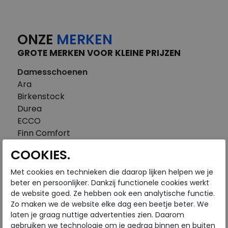
ONZE
MERKEN
GROTE MERKEN VOOR KLEINE PRIJZEN
Damesschoenen
Ara
Birkenstock
Durea
ECCO
Finn Comfort
FitFlop
COOKIES.
Gabor
Piedi Nudi
Met cookies en technieken die daarop lijken helpen we je
Pikolinos
beter en persoonlijker. Dankzij functionele cookies werkt
de website goed. Ze hebben ook een analytische functie.
Solidus
Zo maken we de website elke dag een beetje beter. We
Think
laten je graag nuttige advertenties zien. Daarom
Waldlaufer
gebruiken we technologie om je gedrag binnen en buiten