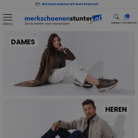
Betaal achteraf met Klarna!
0
zoeken
Winkeltas
Menu
zoeken
DAMES
HEREN