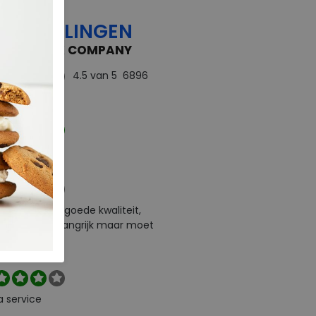
OORDELINGEN
 FEEDBACK COMPANY
4.5
van 5
6896
rdelingen
ect
e levering en goede kwaliteit,
urneren is belangrijk maar moet
l zelf betalen
a service