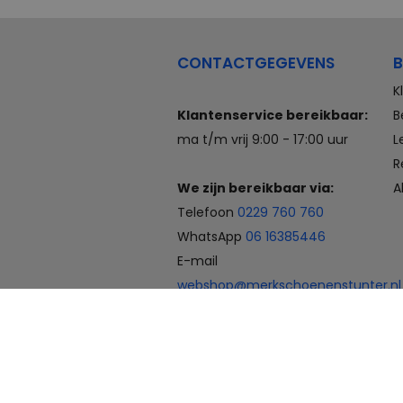
CONTACTGEGEVENS
B
K
Klantenservice bereikbaar:
B
ma t/m vrij 9:00 - 17:00 uur
L
R
We zijn bereikbaar via:
A
Telefoon
0229 760 760
WhatsApp
06 16385446
E-mail
webshop@merkschoenenstunter.nl
Betaalmogelijkheden