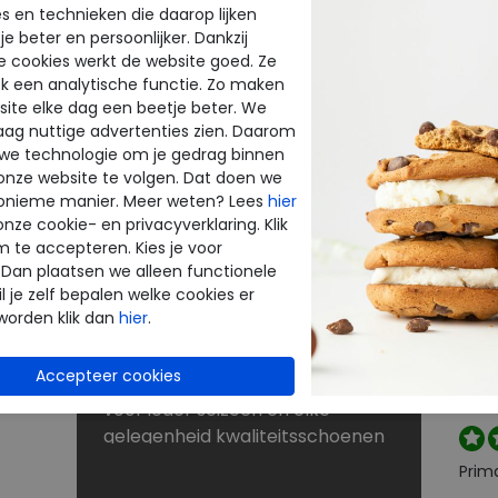
s en technieken die daarop lijken
e beter en persoonlijker. Dankzij
BE
NU KORTINGEN TOT 60%
e cookies werkt de website goed. Ze
INE
THE
k een analytische functie. Zo maken
Dé schoenen outlet met grote
ite elke dag een beetje beter. We
merken
raag nuttige advertenties zien. Daarom
enen
Bij Merkschoenenstunter vindt u
beoo
 we technologie om je gedrag binnen
outlet schoenen van de beste
onze website te volgen. Dat doen we
k
merken. De new arrivals van uw
onieme manier. Meer weten? Lees
hier
favoriete merk verrassen elke
onze cookie- en privacyverklaring. Klik
Perf
keer weer. Op zoek naar
m te accepteren. Kies je voor
 Dan plaatsen we alleen functionele
rt
schoenen voor lange
l je zelf bepalen welke cookies er
strandwandelingen? Naar
worden klik dan
hier
.
laarzen voor de winter? Of kunt u
Snell
nog wel een paar slippers of
reto
je wi
sandalen gebruiken? U shopt
voor ieder seizoen en elke
gelegenheid kwaliteitsschoenen
tegen scherpe prijzen in onze
Prim
sale. Zoekt u schoenen met een