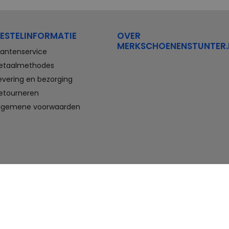
Stretchwalker Floris van Bommel
FitFlop
Think Waldlaufer Durea
Wolky
ESTELINFORMATIE
OVER
Compleet aanbod outlet
MERKSCHOENENSTUNTER.
schoenen
lantenservice
etaalmethodes
Veterschoenen, sneakers,
evering en bezorging
slippers, sandalen, instappers,
etourneren
boots en nette schoenen voor
heren. En laarzen, enkellaarzen,
lgemene voorwaarden
sandalen, instappers en hakken
voor dames. Onder andere deze
schoenen bestelt u met flinke
korting in de schoenen outlet
van Merkschoenenstunter.
Goedkope schoenen kopen,
maar wel van topmerken doet u
hier. U vindt altijd wel een paar
geschikte schoenen die passen