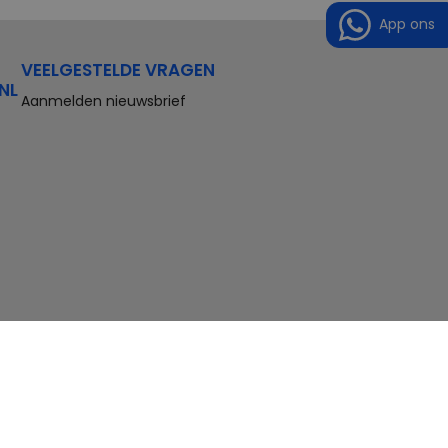
App ons
VEELGESTELDE VRAGEN
NL
Aanmelden nieuwsbrief