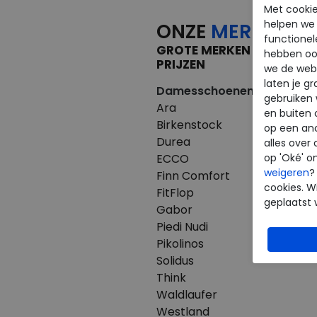
Met cookie
helpen we j
ONZE
MERKEN
functionel
GROTE MERKEN VOOR KLE
hebben oo
PRIJZEN
we de webs
laten je g
Damesschoenen
Herenscho
gebruiken
Ara
Australian
en buiten 
Birkenstock
Birkenstoc
op een an
Durea
Clarks
alles over 
ECCO
ECCO
op 'Oké' o
weigeren
?
Finn Comfort
Finn Comfo
cookies. Wi
FitFlop
Mephisto
geplaatst 
Gabor
Pikolinos
Piedi Nudi
Westland
Pikolinos
Solidus
Think
Waldlaufer
Westland