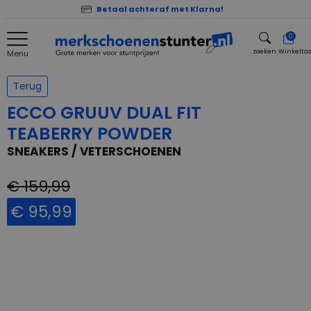
Betaal achteraf met Klarna!
0
zoeken
Winkelta
Menu
zoeken
Terug
ECCO GRUUV DUAL FIT
TEABERRY POWDER
SNEAKERS / VETERSCHOENEN
€ 159,99
€ 95,99