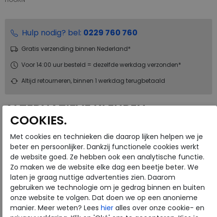
Hulp nodig? bel:
0229 760 760
Gratis verzending binnen Nederland*
Voor 14:00 uur besteld = dezelfde werkdag verzonden*
Altijd retourneren, binnen 1 werkdag terugbetaald
ALTERNATIEVE KLEUREN
COOKIES.
Met cookies en technieken die daarop lijken helpen we je
beter en persoonlijker. Dankzij functionele cookies werkt
de website goed. Ze hebben ook een analytische functie.
Zo maken we de website elke dag een beetje beter. We
laten je graag nuttige advertenties zien. Daarom
Merk
ECCO
gebruiken we technologie om je gedrag binnen en buiten
Fabrikantcode
21820359088
onze website te volgen. Dat doen we op een anonieme
manier. Meer weten? Lees
hier
alles over onze cookie- en
Bestelcode
230.55.000009