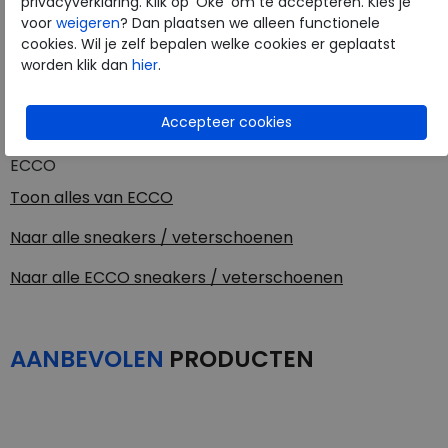
privacyverklaring. Klik op 'Oké' om te accepteren. Kies je
Kleur
Teaberry powder
voor
weigeren
? Dan plaatsen we alleen functionele
cookies. Wil je zelf bepalen welke cookies er geplaatst
worden klik dan
hier
.
Materiaal
Leer
Uitneembaar voetbed
ja
ECCO
Toon alles van
ECCO
Naar alle
sneakers / veterschoenen
Naar alle
ECCO sneakers / veterschoenen
AANBEVOLEN
PRODUCTEN