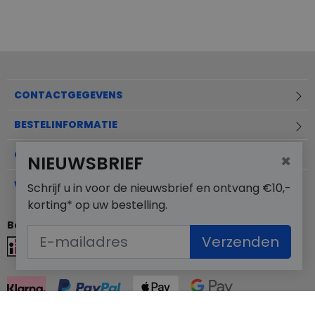
CONTACTGEGEVENS
BESTELINFORMATIE
OVER MERKSCHOENENSTUNTER.NL
×
NIEUWSBRIEF
VEELGESTELDE VRAGEN
Schrijf u in voor de nieuwsbrief en ontvang €10,-
korting* op uw bestelling.
Betaalmogelijkheden
Verzenden