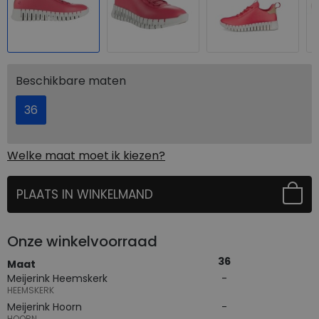
Beschikbare maten
36
Welke maat moet ik kiezen?
PLAATS IN WINKELMAND
SELECTEER EERST UW MAAT
Onze winkelvoorraad
36
Maat
Meijerink Heemskerk
HEEMSKERK
Meijerink Hoorn
HOORN