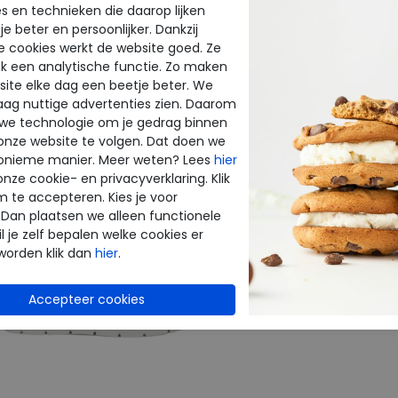
Uitneembaar
s en technieken die daarop lijken
e beter en persoonlijker. Dankzij
voetbed
e cookies werkt de website goed. Ze
k een analytische functie. Zo maken
ite elke dag een beetje beter. We
raag nuttige advertenties zien. Daarom
CTEN
 we technologie om je gedrag binnen
onze website te volgen. Dat doen we
onieme manier. Meer weten? Lees
hier
onze cookie- en privacyverklaring. Klik
m te accepteren. Kies je voor
 Dan plaatsen we alleen functionele
l je zelf bepalen welke cookies er
worden klik dan
hier
.