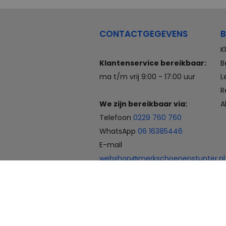
CONTACTGEGEVENS
B
K
Klantenservice bereikbaar:
B
ma t/m vrij 9:00 - 17:00 uur
L
R
We zijn bereikbaar via:
A
Telefoon
0229 760 760
WhatsApp
06 16385446
E-mail
webshop@merkschoenenstunter.nl
Betaalmogelijkheden