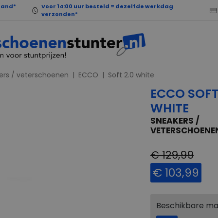
land*
Voor 14:00 uur besteld = dezelfde werkdag
verzonden*
ers / veterschoenen
ECCO
Soft 2.0 white
ECCO SOFT
WHITE
SNEAKERS /
VETERSCHOENE
€ 129,99
€ 103,99
Beschikbare m