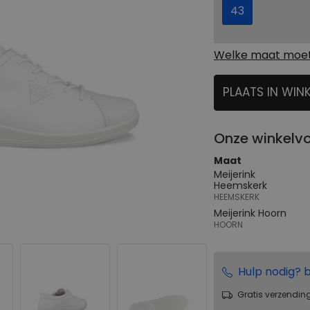
43
Welke maat moet 
PLAATS IN WIN
SELECTEER
Onze winkelv
Maat
Meijerink
Heemskerk
HEEMSKERK
Meijerink Hoorn
HOORN
Hulp nodig? b
Gratis verzendin