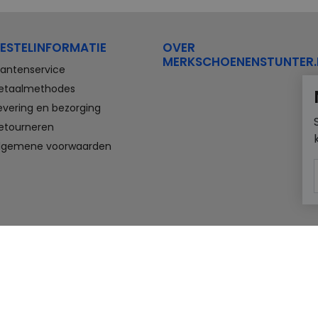
ESTELINFORMATIE
OVER
MERKSCHOENENSTUNTER.
lantenservice
etaalmethodes
evering en bezorging
etourneren
lgemene voorwaarden