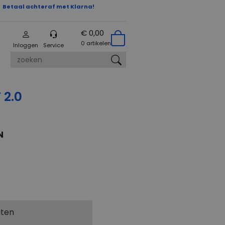
Betaal achteraf met Klarna!
€ 0,00
0 artikelen
Inloggen
Service
zoeken
 2.0
N
aten