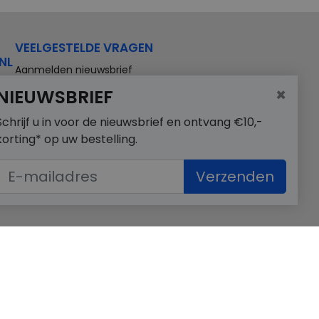
VEELGESTELDE VRAGEN
NL
Aanmelden nieuwsbrief
×
NIEUWSBRIEF
Schrijf u in voor de nieuwsbrief en ontvang €10,-
korting* op uw bestelling.
Verzenden