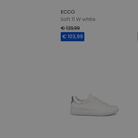
ECCO
Soft 11 W white
€ 129,99
€ 103,99