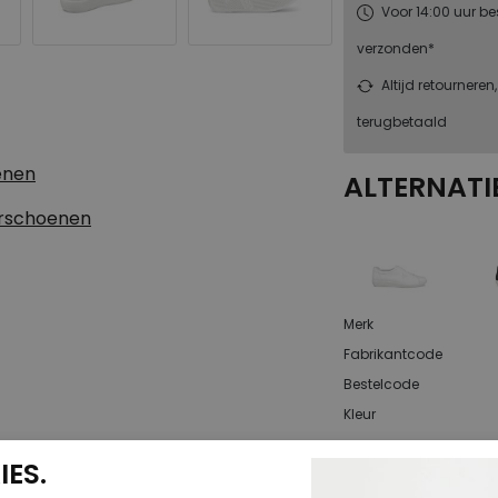
Voor 14:00 uur be
verzonden*
Altijd retourneren
terugbetaald
enen
ALTERNATI
erschoenen
Merk
Fabrikantcode
Bestelcode
Kleur
ES.
Materiaal