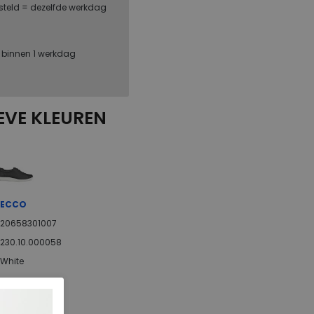
steld = dezelfde werkdag
, binnen 1 werkdag
EVE KLEUREN
ECCO
20658301007
230.10.000058
White
Leer