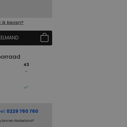
ik kiezen?
KELMAND
 EERST UW MAAT
oorraad
43
el:
0229 760 760
g binnen Nederland*