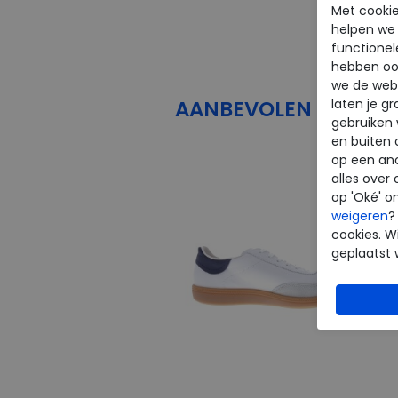
Met cookie
helpen we j
functionel
hebben oo
we de webs
laten je g
AANBEVOLEN
PRODU
gebruiken
en buiten 
op een an
alles over 
op 'Oké' o
weigeren
?
cookies. Wi
geplaatst 