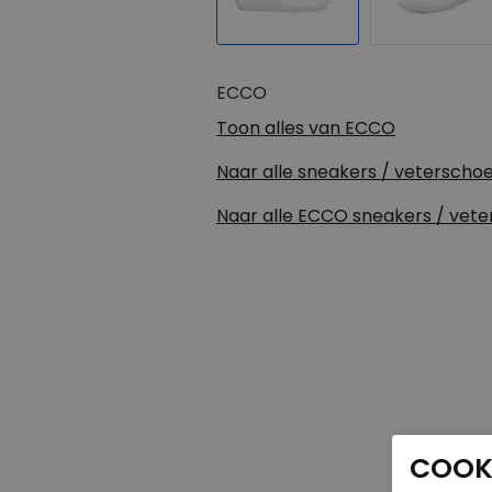
ECCO
Toon alles van
ECCO
Naar alle
sneakers / veterscho
Naar alle
ECCO sneakers / vet
COOKI