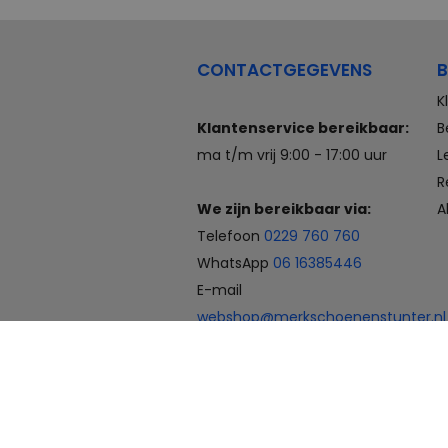
CONTACTGEGEVENS
B
K
Klantenservice bereikbaar:
B
ma t/m vrij 9:00 - 17:00 uur
L
R
We zijn bereikbaar via:
A
Telefoon
0229 760 760
WhatsApp
06 16385446
E-mail
webshop@merkschoenenstunter.nl
Betaalmogelijkheden