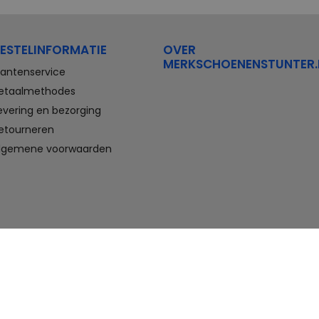
Stretchwalker Floris van Bommel
FitFlop
Think Waldlaufer Durea
Wolky
ESTELINFORMATIE
OVER
Compleet aanbod outlet
MERKSCHOENENSTUNTER.
schoenen
lantenservice
etaalmethodes
Veterschoenen, sneakers,
evering en bezorging
slippers, sandalen, instappers,
etourneren
boots en nette schoenen voor
heren. En laarzen, enkellaarzen,
lgemene voorwaarden
sandalen, instappers en hakken
voor dames. Onder andere deze
schoenen bestelt u met flinke
korting in de schoenen outlet
van Merkschoenenstunter.
Goedkope schoenen kopen,
maar wel van topmerken doet u
hier. U vindt altijd wel een paar
geschikte schoenen die passen