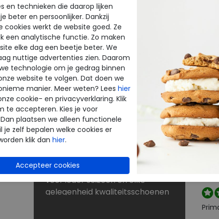
s en technieken die daarop lijken
e beter en persoonlijker. Dankzij
BE
NU KORTINGEN TOT 60%
e cookies werkt de website goed. Ze
INE
THE
k een analytische functie. Zo maken
Dé schoenen outlet met grote
ite elke dag een beetje beter. We
merken
raag nuttige advertenties zien. Daarom
enen
Bij Merkschoenenstunter vindt u
beoo
 we technologie om je gedrag binnen
outlet schoenen van de beste
onze website te volgen. Dat doen we
k
merken. De new arrivals van uw
onieme manier. Meer weten? Lees
hier
favoriete merk verrassen elke
onze cookie- en privacyverklaring. Klik
Perf
keer weer. Op zoek naar
m te accepteren. Kies je voor
 Dan plaatsen we alleen functionele
rt
schoenen voor lange
l je zelf bepalen welke cookies er
strandwandelingen? Naar
worden klik dan
hier
.
laarzen voor de winter? Of kunt u
Snell
nog wel een paar slippers of
reto
je wi
sandalen gebruiken? U shopt
voor ieder seizoen en elke
gelegenheid kwaliteitsschoenen
tegen scherpe prijzen in onze
Prim
sale. Zoekt u schoenen met een