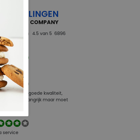
OORDELINGEN
 FEEDBACK COMPANY
4.5
van 5
6896
rdelingen
ect
e levering en goede kwaliteit,
urneren is belangrijk maar moet
l zelf betalen
a service