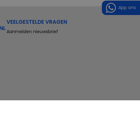
App ons
VEELGESTELDE VRAGEN
NL
Aanmelden nieuwsbrief