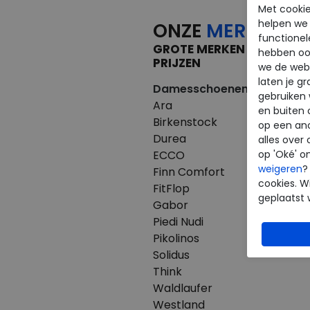
Met cookie
helpen we j
ONZE
MERKEN
functionel
GROTE MERKEN VOOR KLE
hebben oo
PRIJZEN
we de webs
laten je g
Damesschoenen
Herenscho
gebruiken
Ara
Australian
en buiten 
Birkenstock
Birkenstoc
op een an
Durea
Clarks
alles over 
ECCO
ECCO
op 'Oké' o
weigeren
?
Finn Comfort
Finn Comfo
cookies. Wi
FitFlop
Mephisto
geplaatst 
Gabor
Pikolinos
Piedi Nudi
Westland
Pikolinos
Solidus
Think
Waldlaufer
Westland