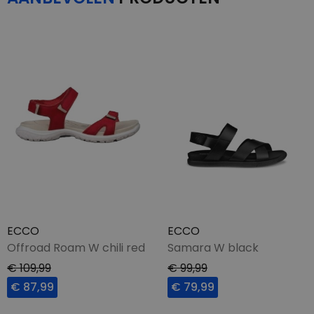
ECCO
ECCO
Offroad Roam W chili red
Samara W black
€ 109,99
€ 99,99
€ 87,99
€ 79,99