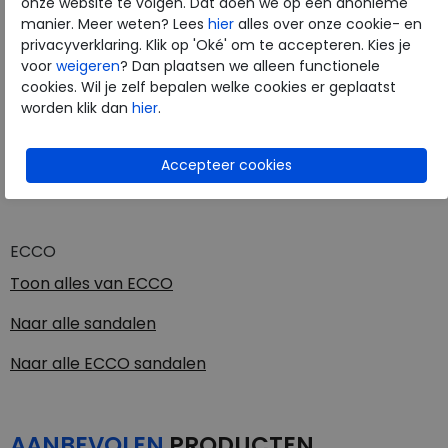
onze website te volgen. Dat doen we op een anonieme
Merk
ECCO
manier. Meer weten? Lees
hier
alles over onze cookie- en
privacyverklaring. Klik op 'Oké' om te accepteren. Kies je
Fabrikantcode
21310301007
voor
weigeren
? Dan plaatsen we alleen functionele
Bestelcode
210.10.000011
cookies. Wil je zelf bepalen welke cookies er geplaatst
Kleur
White
worden klik dan
hier
.
Materiaal
Leer
Uitneembaar voetbed
nee
ECCO
Toon alles van
ECCO
Naar alle
sandalen
Naar alle
ECCO sandalen
AANBEVOLEN
PRODUCTEN