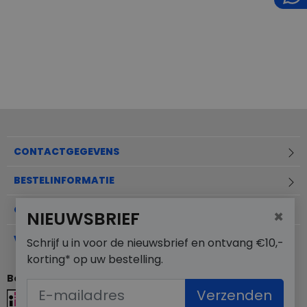
CONTACTGEGEVENS
BESTELINFORMATIE
OVER MERKSCHOENENSTUNTER.NL
×
NIEUWSBRIEF
VEELGESTELDE VRAGEN
Schrijf u in voor de nieuwsbrief en ontvang €10,-
korting* op uw bestelling.
Betaalmogelijkheden
Verzenden