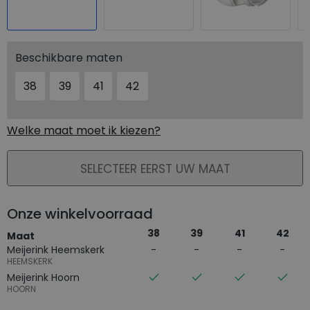
Beschikbare maten
38
39
41
42
Welke maat moet ik kiezen?
PLAATS IN WINKELMAND
SELECTEER EERST UW MAAT
Onze winkelvoorraad
38
39
41
42
Maat
Meijerink Heemskerk
HEEMSKERK
Meijerink Hoorn
HOORN