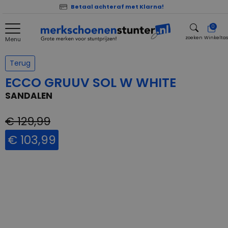
Betaal achteraf met Klarna!
0
zoeken
Winkelta
Menu
zoeken
Terug
ECCO GRUUV SOL W WHITE
SANDALEN
€ 129,99
€ 103,99