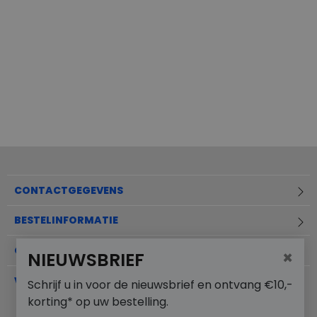
CONTACTGEGEVENS
BESTELINFORMATIE
OVER MERKSCHOENENSTUNTER.NL
×
NIEUWSBRIEF
VEELGESTELDE VRAGEN
Schrijf u in voor de nieuwsbrief en ontvang €10,-
korting* op uw bestelling.