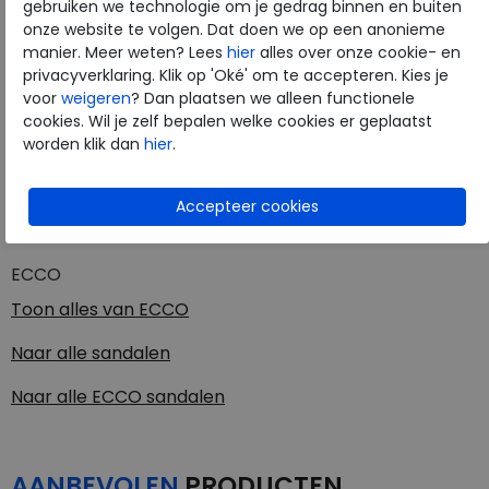
gebruiken we technologie om je gedrag binnen en buiten
Merk
ECCO
onze website te volgen. Dat doen we op een anonieme
Fabrikantcode
21310301001
manier. Meer weten? Lees
hier
alles over onze cookie- en
privacyverklaring. Klik op 'Oké' om te accepteren. Kies je
Bestelcode
210.01.000067
voor
weigeren
? Dan plaatsen we alleen functionele
Kleur
Black
cookies. Wil je zelf bepalen welke cookies er geplaatst
worden klik dan
hier
.
Materiaal
Leer
Uitneembaar voetbed
nee
ECCO
Toon alles van
ECCO
Naar alle
sandalen
Naar alle
ECCO sandalen
AANBEVOLEN
PRODUCTEN