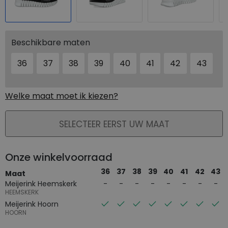
Beschikbare maten
36
37
38
39
40
41
42
43
Welke maat moet ik kiezen?
PLAATS IN WINKELMAND
SELECTEER EERST UW MAAT
Onze winkelvoorraad
36
37
38
39
40
41
42
43
Maat
Meijerink Heemskerk
HEEMSKERK
Meijerink Hoorn
HOORN