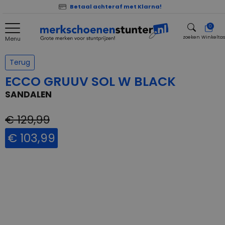
Betaal achteraf met Klarna!
0
zoeken
Winkelta
Menu
zoeken
Terug
ECCO GRUUV SOL W BLACK
SANDALEN
€ 129,99
€ 103,99