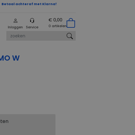
Betaal achteraf met Klarna!
€ 0,00
0 artikelen
Inloggen
Service
zoeken
MO W
aten