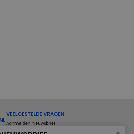
VEELGESTELDE VRAGEN
NL
Aanmelden nieuwsbrief
×