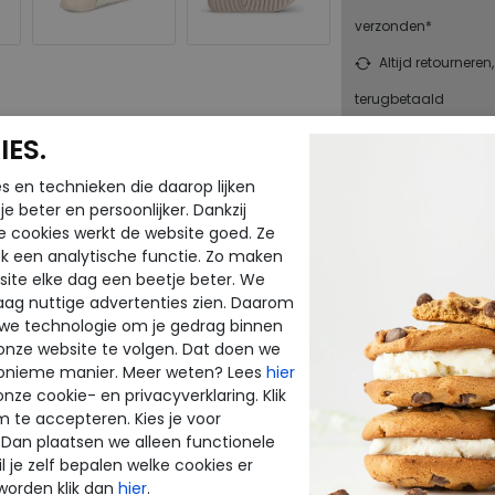
verzonden*
Altijd retourneren
terugbetaald
ES.
Merk
s en technieken die daarop lijken
Fabrikantcode
e beter en persoonlijker. Dankzij
Bestelcode
e cookies werkt de website goed. Ze
Kleur
k een analytische functie. Zo maken
ite elke dag een beetje beter. We
raag nuttige advertenties zien. Daarom
Materiaal
 we technologie om je gedrag binnen
Uitneembaar
onze website te volgen. Dat doen we
onieme manier. Meer weten? Lees
hier
voetbed
onze cookie- en privacyverklaring. Klik
m te accepteren. Kies je voor
 Dan plaatsen we alleen functionele
l je zelf bepalen welke cookies er
CTEN
worden klik dan
hier
.