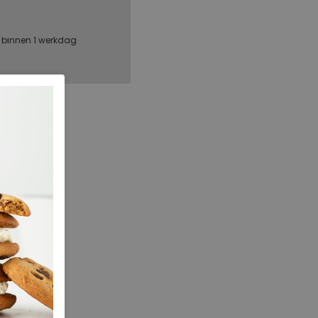
, binnen 1 werkdag
ECCO
20682302579
205.30.000002
Matcha
Nubuck
nee