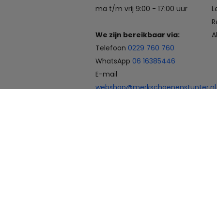
ma t/m vrij 9:00 - 17:00 uur
L
R
We zijn bereikbaar via:
A
Telefoon
0229 760 760
WhatsApp
06 16385446
E-mail
webshop@merkschoenenstunter.nl
Betaalmogelijkheden