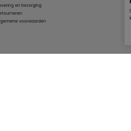
evering en bezorging
etourneren
lgemene voorwaarden