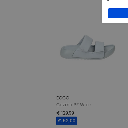
ECCO
Cozmo PF W air
€ 129,99
€ 52,00