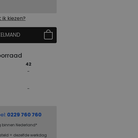
ik kiezen?
KELMAND
 EERST UW MAAT
oorraad
42
el:
0229 760 760
g binnen Nederland*
steld = dezelfde werkdag