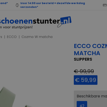
land*
Voor 14:00 uur besteld = dezelfde werkdag
verzonden*
rs
ECCO
Cozmo W matcha
ECCO COZ
MATCHA
SLIPPERS
€ 99,99
€ 59,99
Beschikbare m
42