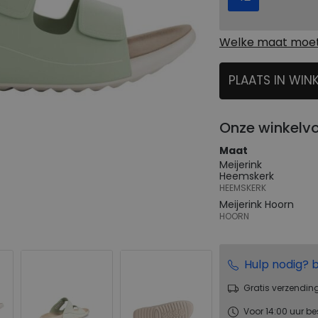
Welke maat moet 
PLAATS IN WIN
SELECTEER
Onze winkelv
Maat
Meijerink
Heemskerk
HEEMSKERK
Meijerink Hoorn
HOORN
Hulp nodig? b
Gratis verzendin
Voor 14:00 uur be