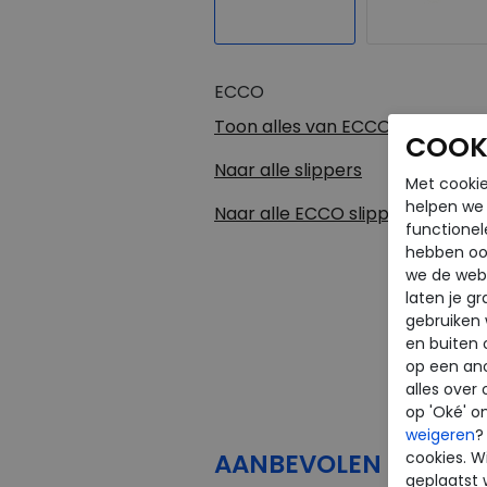
ECCO
Toon alles van
ECCO
COOKI
Naar alle
slippers
Met cookie
helpen we j
Naar alle
ECCO slippers
functionel
hebben oo
we de webs
laten je g
gebruiken
en buiten 
op een an
alles over 
op 'Oké' o
weigeren
?
cookies. Wi
AANBEVOLEN
PRODU
geplaatst 