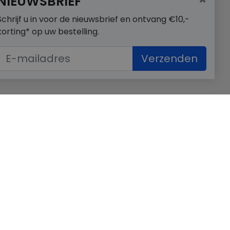
NIEUWSBRIEF
Schrijf u in voor de nieuwsbrief en ontvang €10,-
korting* op uw bestelling.
Verzenden