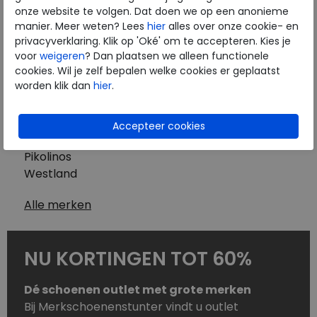
Westland
onze website te volgen. Dat doen we op een anonieme
Wolky
manier. Meer weten? Lees
hier
alles over onze cookie- en
Herenschoenen
privacyverklaring. Klik op 'Oké' om te accepteren. Kies je
Australian
voor
weigeren
? Dan plaatsen we alleen functionele
cookies. Wil je zelf bepalen welke cookies er geplaatst
Birkenstock
worden klik dan
hier
.
Clarks
ECCO
Finn Comfort
Mephisto
Pikolinos
Westland
Alle merken
NU KORTINGEN TOT 60%
Dé schoenen outlet met grote merken
Bij Merkschoenenstunter vindt u outlet