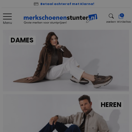
Betaal achteraf met Klarna!
0
zoeken
Winkeltas
Menu
zoeken
DAMES
HEREN