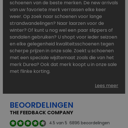
schoenen van de beste merken. De new arrivals
van uw favoriete merk verrassen elke keer
weer. Op zoek naar schoenen voor lange
strandwandelingen? Naar laarzen voor de
winter? Of kunt u nog wel een paar slippers of
sandalen gebruiken? U shopt voor ieder seizoen
en elke gelegenheid kwaliteitsschoenen tegen
scherpe prijzen in onze sale. Zoekt u schoenen
met een speciale wijdtemaat zoals die van het
merk Durea? Ook dat merk koopt u in onze sale
met flinke korting.
Schoenen heeft u nooit genoeg. Goedkope
Lees meer
schoenen, maar dus wel van topmerken,
bestelt u in onze online schoenen outlet. Ons
BEOORDELINGEN
aanbod is zo compleet dat u altijd wel een
passend paar vindt.
THE FEEDBACK COMPANY
Welke schoenmerken vindt u in onze online
4.5
van 5
6896
beoordelingen