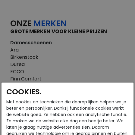
ONZE
MERKEN
GROTE MERKEN VOOR KLEINE PRIJZEN
Damesschoenen
Ara
Birkenstock
Durea
ECCO
Finn Comfort
FitFlop
COOKIES.
Gabor
Piedi Nudi
Met cookies en technieken die daarop lijken helpen we je
Pikolinos
beter en persoonlijker. Dankzij functionele cookies werkt
de website goed. Ze hebben ook een analytische functie.
Solidus
Zo maken we de website elke dag een beetje beter. We
Think
laten je graag nuttige advertenties zien. Daarom
Waldlaufer
gebruiken we technologie om je gedrag binnen en buiten