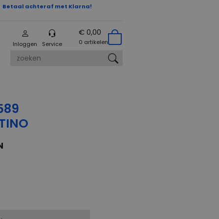
Betaal achteraf met Klarna!
€ 0,00
0 artikelen
Inloggen
Service
zoeken
589
TINO
N