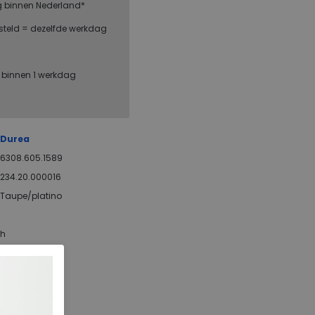
g binnen Nederland*
steld = dezelfde werkdag
, binnen 1 werkdag
Durea
6308.605.1589
234.20.000016
Taupe/platino
h
ja