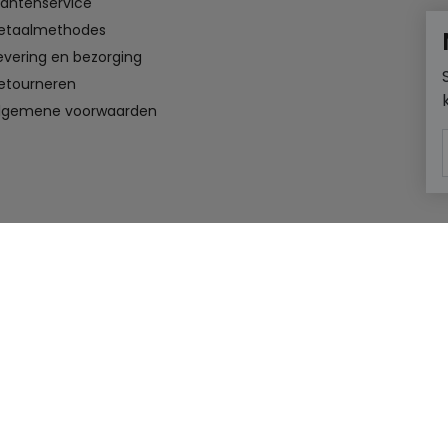
lantenservice
etaalmethodes
evering en bezorging
etourneren
lgemene voorwaarden