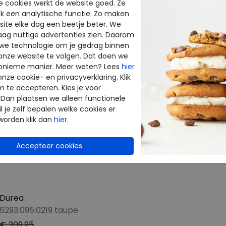
e cookies werkt de website goed. Ze
CTEN
k een analytische functie. Zo maken
ite elke dag een beetje beter. We
raag nuttige advertenties zien. Daarom
 we technologie om je gedrag binnen
onze website te volgen. Dat doen we
onieme manier. Meer weten? Lees
hier
onze cookie- en privacyverklaring. Klik
m te accepteren. Kies je voor
 Dan plaatsen we alleen functionele
l je zelf bepalen welke cookies er
worden klik dan
hier
.
Durea
6293.095.0219 taupe
€ 209,95