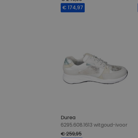
€ 174,97
Durea
6295.608.1613 witgoud-ivoor
€ 259,95