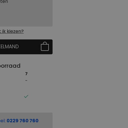
aten
ik kiezen?
KELMAND
 EERST UW MAAT
oorraad
7
el:
0229 760 760