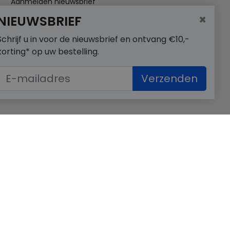
Aanmelden nieuwsbrief
×
NIEUWSBRIEF
Schrijf u in voor de nieuwsbrief en ontvang €10,-
korting* op uw bestelling.
Verzenden