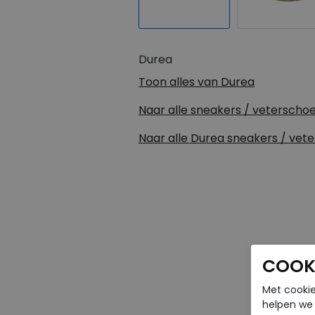
Durea
Toon alles van
Durea
Naar alle
sneakers / veterscho
Naar alle
Durea sneakers / vet
COOKI
Met cookie
helpen we j