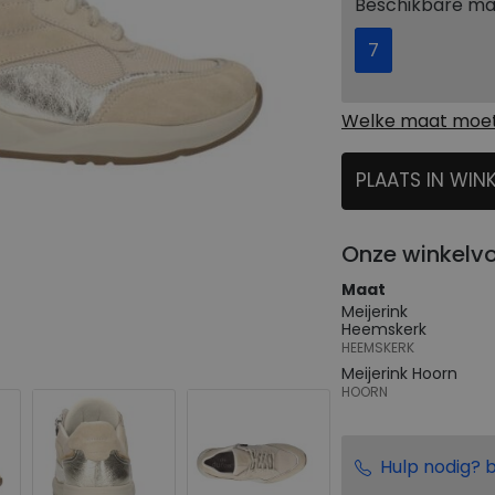
Beschikbare m
7
Welke maat moet 
PLAATS IN WIN
SELECTEER
Onze winkelv
Maat
Meijerink
Heemskerk
HEEMSKERK
Meijerink Hoorn
HOORN
Hulp nodig? b