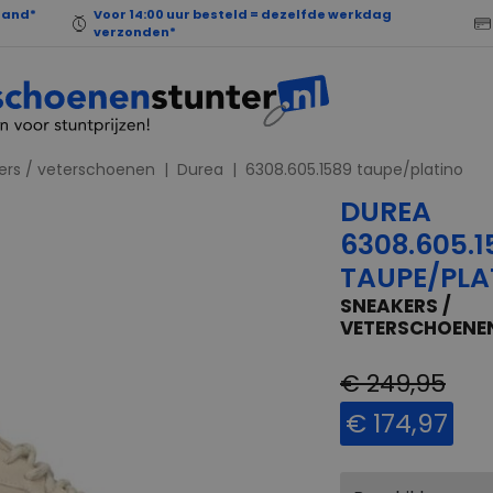
land*
Voor 14:00 uur besteld = dezelfde werkdag
verzonden*
ers / veterschoenen
Durea
6308.605.1589 taupe/platino
DUREA
6308.605.1
TAUPE/PLA
SNEAKERS /
VETERSCHOENE
€ 249,95
€ 174,97