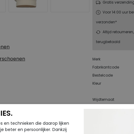
Gratis verzendin
Voor 14:00 uur be
verzonden*
Altijd retourneren
terugbetaald
enen
erschoenen
Merk
Fabrikantcode
Bestelcode
Kleur
Wijdtemaat
Uitneembaar
ES.
voetbed
s en technieken die daarop lijken
e beter en persoonlijker. Dankzij