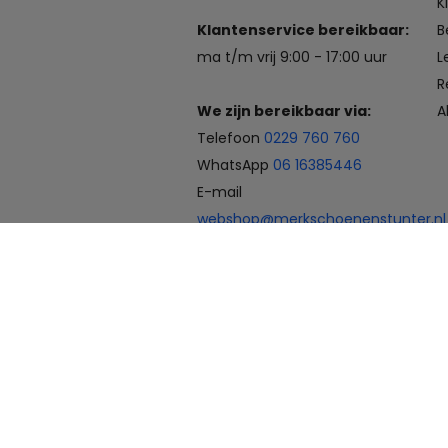
K
Klantenservice bereikbaar:
B
ma t/m vrij 9:00 - 17:00 uur
L
R
We zijn bereikbaar via:
A
Telefoon
0229 760 760
WhatsApp
06 16385446
E-mail
webshop@merkschoenenstunter.nl
Betaalmogelijkheden