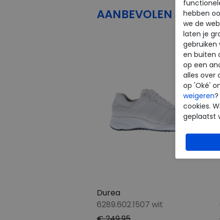
functionel
AANBEVOLEN
PRODU
hebben oo
we de webs
laten je g
gebruiken
en buiten 
op een an
alles over 
op 'Oké' o
weigeren
?
cookies. Wi
geplaatst 
Durea
6289.602.1507 wit
€ 249,95