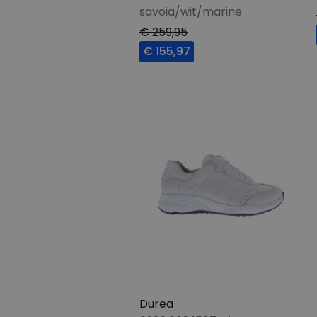
savoia/wit/marine
€ 259,95
€ 155,97
Durea