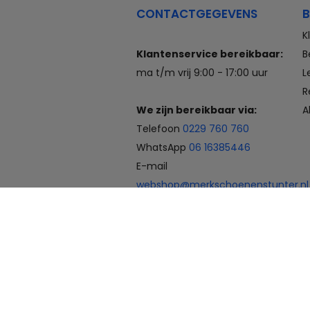
CONTACTGEGEVENS
B
K
Klantenservice bereikbaar:
B
ma t/m vrij 9:00 - 17:00 uur
L
R
We zijn bereikbaar via:
A
Telefoon
0229 760 760
WhatsApp
06 16385446
E-mail
webshop@merkschoenenstunter.nl
Betaalmogelijkheden