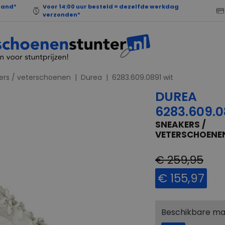
land*
Voor 14:00 uur besteld = dezelfde werkdag
verzonden*
ers / veterschoenen
Durea
6283.609.0891 wit
DUREA
6283.609.0
SNEAKERS /
VETERSCHOENE
€ 259,95
€ 155,97
Beschikbare m