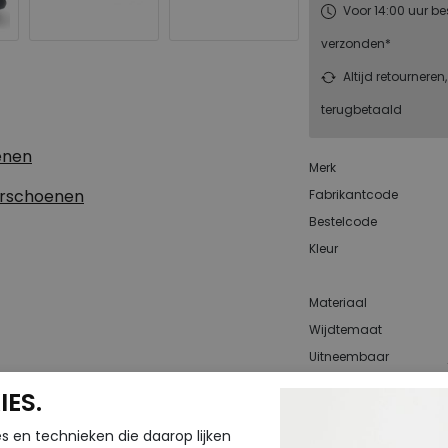
Voor 14:00 uur be
verzonden*
Altijd retourneren
terugbetaald
enen
Merk
erschoenen
Fabrikantcode
Bestelcode
Kleur
Materiaal
Wijdtemaat
Uitneembaar
voetbed
ES.
Hakhoogte
s en technieken die daarop lijken