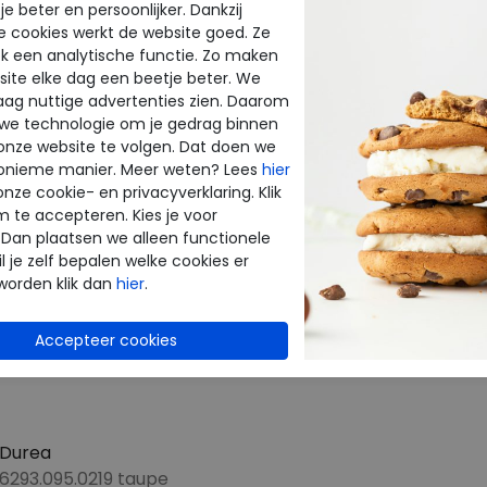
e beter en persoonlijker. Dankzij
e cookies werkt de website goed. Ze
CTEN
k een analytische functie. Zo maken
ite elke dag een beetje beter. We
raag nuttige advertenties zien. Daarom
 we technologie om je gedrag binnen
onze website te volgen. Dat doen we
onieme manier. Meer weten? Lees
hier
onze cookie- en privacyverklaring. Klik
m te accepteren. Kies je voor
 Dan plaatsen we alleen functionele
l je zelf bepalen welke cookies er
worden klik dan
hier
.
Durea
6293.095.0219 taupe