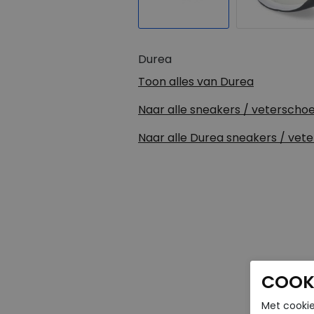
Durea
Toon alles van
Durea
Naar alle
sneakers / veterscho
Naar alle
Durea sneakers / vet
COOKI
Met cookie