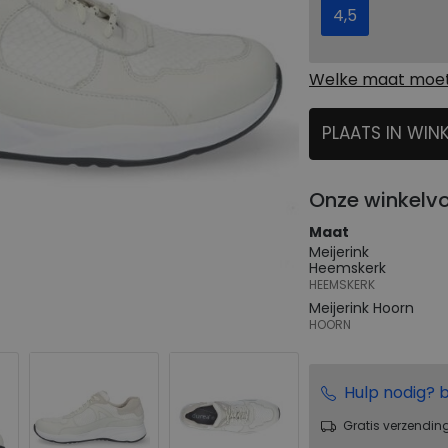
4,5
Welke maat moet 
PLAATS IN WIN
SELECTEER
Onze winkelv
Maat
Meijerink
Heemskerk
HEEMSKERK
Meijerink Hoorn
HOORN
Hulp nodig? b
Gratis verzendin