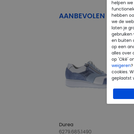
helpen we j
functionel
AANBEVOLEN
PRODU
hebben oo
we de webs
laten je g
gebruiken
en buiten 
op een an
alles over 
op 'Oké' o
weigeren
?
cookies. Wi
geplaatst 
Durea
6279.685.1490