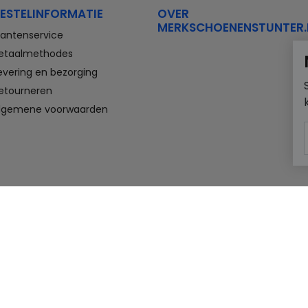
ESTELINFORMATIE
OVER
MERKSCHOENENSTUNTER.
lantenservice
etaalmethodes
evering en bezorging
etourneren
lgemene voorwaarden