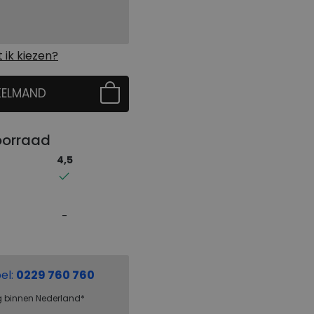
ik kiezen?
KELMAND
 EERST UW MAAT
oorraad
4,5
el:
0229 760 760
g binnen Nederland*