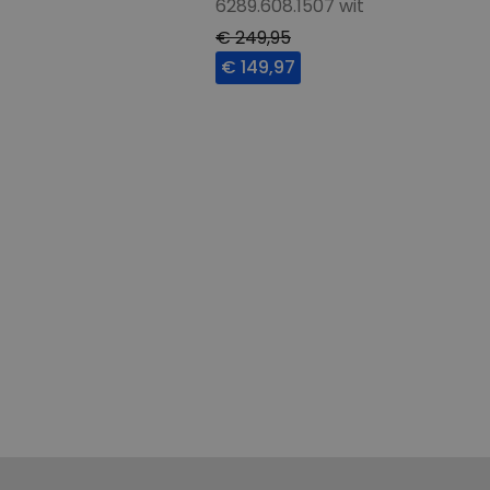
6289.608.1507 wit
€ 249,95
€ 149,97