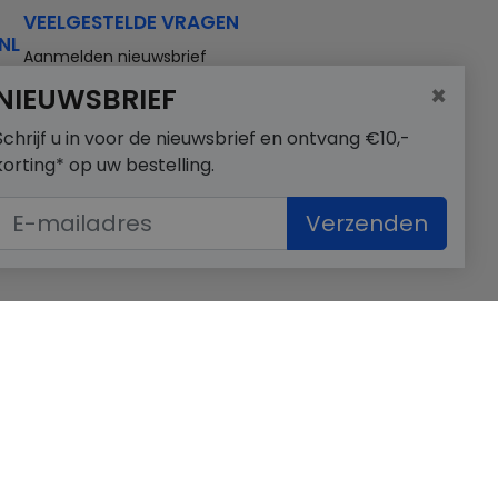
VEELGESTELDE VRAGEN
NL
Aanmelden nieuwsbrief
×
NIEUWSBRIEF
Schrijf u in voor de nieuwsbrief en ontvang €10,-
korting* op uw bestelling.
Verzenden