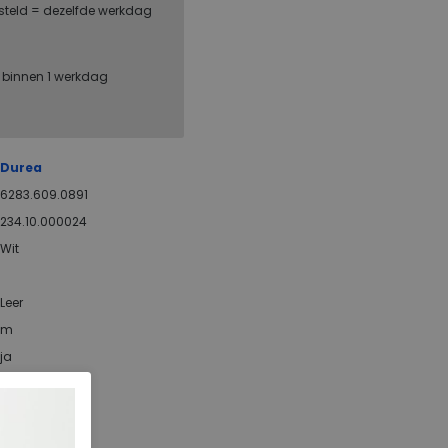
steld = dezelfde werkdag
, binnen 1 werkdag
Durea
6283.609.0891
234.10.000024
Wit
Leer
m
ja
1.50 cm