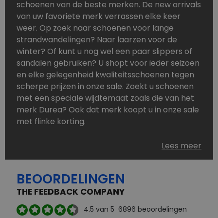
schoenen van de beste merken. De new arrivals
van uw favoriete merk verrassen elke keer
weer. Op zoek naar schoenen voor lange
strandwandelingen? Naar laarzen voor de
winter? Of kunt u nog wel een paar slippers of
sandalen gebruiken? U shopt voor ieder seizoen
en elke gelegenheid kwaliteitsschoenen tegen
scherpe prijzen in onze sale. Zoekt u schoenen
met een speciale wijdtemaat zoals die van het
merk Durea? Ook dat merk koopt u in onze sale
met flinke korting.
Schoenen heeft u nooit genoeg. Goedkope
Lees meer
schoenen, maar dus wel van topmerken,
bestelt u in onze online schoenen outlet. Ons
BEOORDELINGEN
aanbod is zo compleet dat u altijd wel een
passend paar vindt.
THE FEEDBACK COMPANY
Welke schoenmerken vindt u in onze online
4.5
van 5
6896
beoordelingen