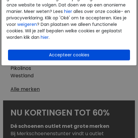
Westland
onze website te volgen. Dat doen we op een anonieme
Wolky
manier. Meer weten? Lees
hier
alles over onze cookie- en
Herenschoenen
privacyverklaring. Klik op 'Oké' om te accepteren. Kies je
Australian
voor
weigeren
? Dan plaatsen we alleen functionele
cookies. Wil je zelf bepalen welke cookies er geplaatst
Birkenstock
worden klik dan
hier
.
Clarks
ECCO
Finn Comfort
Mephisto
Pikolinos
Westland
Alle merken
NU KORTINGEN TOT 60%
Dé schoenen outlet met grote merken
Bij Merkschoenenstunter vindt u outlet