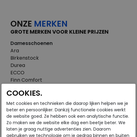
ONZE
MERKEN
GROTE MERKEN VOOR KLEINE PRIJZEN
Damesschoenen
Ara
Birkenstock
Durea
ECCO
Finn Comfort
FitFlop
COOKIES.
Gabor
Piedi Nudi
Met cookies en technieken die daarop lijken helpen we je
Pikolinos
beter en persoonlijker. Dankzij functionele cookies werkt
de website goed. Ze hebben ook een analytische functie.
Solidus
Zo maken we de website elke dag een beetje beter. We
Think
laten je graag nuttige advertenties zien. Daarom
Waldlaufer
gebruiken we technologie om je gedrag binnen en buiten