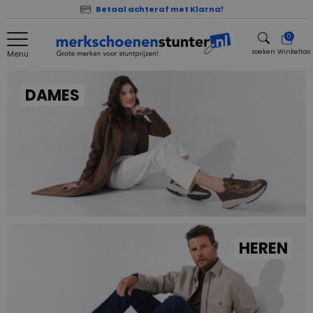
Betaal achteraf met Klarna!
0
zoeken
Winkeltas
Menu
zoeken
DAMES
HEREN