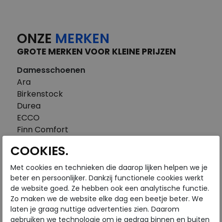
ONZE
MERKEN
GROTE MERKEN VOOR KLEINE PRIJZEN
Damesschoenen
Ara
Birkenstock
Durea
ECCO
Finn Comfort
FitFlop
COOKIES.
Gabor
Piedi Nudi
Met cookies en technieken die daarop lijken helpen we je
Pikolinos
beter en persoonlijker. Dankzij functionele cookies werkt
de website goed. Ze hebben ook een analytische functie.
Solidus
Zo maken we de website elke dag een beetje beter. We
Think
laten je graag nuttige advertenties zien. Daarom
Waldlaufer
gebruiken we technologie om je gedrag binnen en buiten