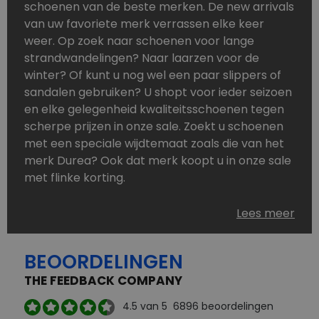
schoenen van de beste merken. De new arrivals
van uw favoriete merk verrassen elke keer
weer. Op zoek naar schoenen voor lange
strandwandelingen? Naar laarzen voor de
winter? Of kunt u nog wel een paar slippers of
sandalen gebruiken? U shopt voor ieder seizoen
en elke gelegenheid kwaliteitsschoenen tegen
scherpe prijzen in onze sale. Zoekt u schoenen
met een speciale wijdtemaat zoals die van het
merk Durea? Ook dat merk koopt u in onze sale
met flinke korting.
Schoenen heeft u nooit genoeg. Goedkope
Lees meer
schoenen, maar dus wel van topmerken,
bestelt u in onze online schoenen outlet. Ons
BEOORDELINGEN
aanbod is zo compleet dat u altijd wel een
passend paar vindt.
THE FEEDBACK COMPANY
Welke schoenmerken vindt u in onze online
4.5
van 5
6896
beoordelingen