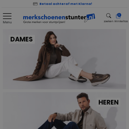
Betaal achteraf met Klarna!
0
zoeken
Winkeltas
Menu
zoeken
DAMES
HEREN