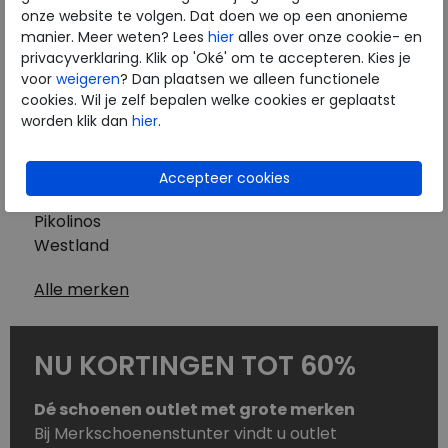
Westland
onze website te volgen. Dat doen we op een anonieme
Wolky
manier. Meer weten? Lees
hier
alles over onze cookie- en
Herenschoenen
privacyverklaring. Klik op 'Oké' om te accepteren. Kies je
Australian
voor
weigeren
? Dan plaatsen we alleen functionele
cookies. Wil je zelf bepalen welke cookies er geplaatst
Birkenstock
worden klik dan
hier
.
Clarks
ECCO
Finn Comfort
Mephisto
Pikolinos
Westland
Alle merken
NU KORTINGEN TOT 60%
Dé schoenen outlet met grote merken
Bij Merkschoenenstunter vindt u outlet