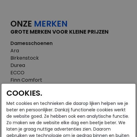
ONZE
MERKEN
GROTE MERKEN VOOR KLEINE PRIJZEN
Damesschoenen
Ara
Birkenstock
Durea
ECCO
Finn Comfort
FitFlop
COOKIES.
Gabor
Piedi Nudi
Met cookies en technieken die daarop lijken helpen we je
Pikolinos
beter en persoonlijker. Dankzij functionele cookies werkt
de website goed. Ze hebben ook een analytische functie.
Solidus
Zo maken we de website elke dag een beetje beter. We
Think
laten je graag nuttige advertenties zien. Daarom
Waldlaufer
gebruiken we technologie om je gedrag binnen en buiten