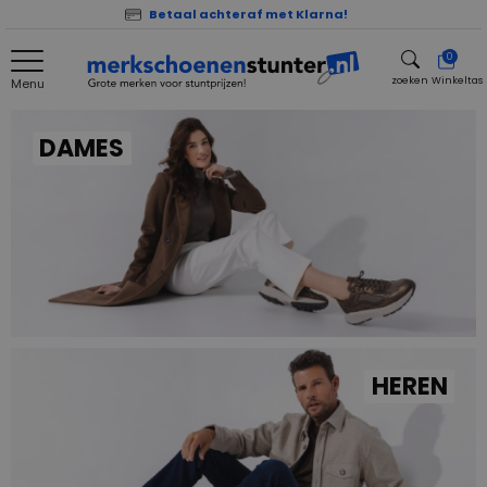
Betaal achteraf met Klarna!
0
zoeken
Winkeltas
Menu
zoeken
DAMES
HEREN