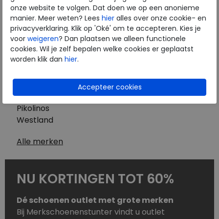
Westland
onze website te volgen. Dat doen we op een anonieme
Wolky
manier. Meer weten? Lees
hier
alles over onze cookie- en
Herenschoenen
privacyverklaring. Klik op 'Oké' om te accepteren. Kies je
Australian
voor
weigeren
? Dan plaatsen we alleen functionele
cookies. Wil je zelf bepalen welke cookies er geplaatst
Birkenstock
worden klik dan
hier
.
Clarks
ECCO
Finn Comfort
Mephisto
Pikolinos
Westland
Alle merken
NU KORTINGEN TOT 60%
Dé schoenen outlet met grote merken
Bij Merkschoenenstunter vindt u outlet