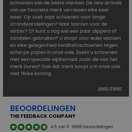
schoenen van de beste merken. De new arrivals
van uw favoriete merk verrassen elke keer
weer. Op zoek naar schoenen voor lange
strandwandelingen? Naar laarzen voor de
winter? Of kunt u nog wel een paar slippers of
sandalen gebruiken? U shopt voor ieder seizoen
en elke gelegenheid kwaliteitsschoenen tegen
scherpe prijzen in onze sale. Zoekt u schoenen
met een speciale wijdtemaat zoals die van het
merk Durea? Ook dat merk koopt u in onze sale
met flinke korting.
Schoenen heeft u nooit genoeg. Goedkope
Lees meer
schoenen, maar dus wel van topmerken,
bestelt u in onze online schoenen outlet. Ons
BEOORDELINGEN
aanbod is zo compleet dat u altijd wel een
passend paar vindt.
THE FEEDBACK COMPANY
Welke schoenmerken vindt u in onze online
4.5
van 5
6896
beoordelingen