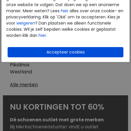
Westland
onze website te volgen. Dat doen we op een anonieme
Wolky
manier. Meer weten? Lees
hier
alles over onze cookie- en
Herenschoenen
privacyverklaring. Klik op 'Oké' om te accepteren. Kies je
Australian
voor
weigeren
? Dan plaatsen we alleen functionele
cookies. Wil je zelf bepalen welke cookies er geplaatst
Birkenstock
worden klik dan
hier
.
Clarks
ECCO
Finn Comfort
Mephisto
Pikolinos
Westland
Alle merken
NU KORTINGEN TOT 60%
Dé schoenen outlet met grote merken
Bij Merkschoenenstunter vindt u outlet