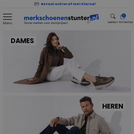
Betaal achteraf met Klarna!
0
zoeken
Winkeltas
Menu
zoeken
DAMES
HEREN