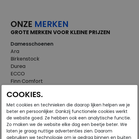
ONZE
MERKEN
GROTE MERKEN VOOR KLEINE PRIJZEN
Damesschoenen
Ara
Birkenstock
Durea
ECCO
Finn Comfort
FitFlop
COOKIES.
Gabor
Piedi Nudi
Met cookies en technieken die daarop lijken helpen we je
Pikolinos
beter en persoonlijker. Dankzij functionele cookies werkt
de website goed. Ze hebben ook een analytische functie.
Solidus
Zo maken we de website elke dag een beetje beter. We
Think
laten je graag nuttige advertenties zien. Daarom
Waldlaufer
gebruiken we technologie om je gedrag binnen en buiten