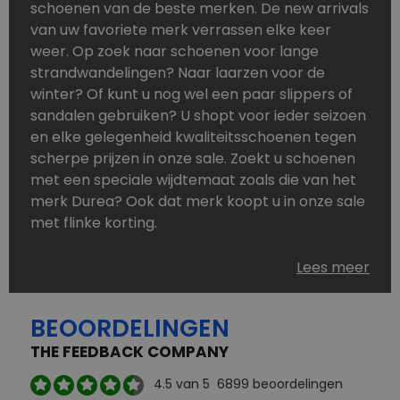
schoenen van de beste merken. De new arrivals
van uw favoriete merk verrassen elke keer
weer. Op zoek naar schoenen voor lange
strandwandelingen? Naar laarzen voor de
winter? Of kunt u nog wel een paar slippers of
sandalen gebruiken? U shopt voor ieder seizoen
en elke gelegenheid kwaliteitsschoenen tegen
scherpe prijzen in onze sale. Zoekt u schoenen
met een speciale wijdtemaat zoals die van het
merk Durea? Ook dat merk koopt u in onze sale
met flinke korting.
Schoenen heeft u nooit genoeg. Goedkope
Lees meer
schoenen, maar dus wel van topmerken,
bestelt u in onze online schoenen outlet. Ons
BEOORDELINGEN
aanbod is zo compleet dat u altijd wel een
passend paar vindt.
THE FEEDBACK COMPANY
Welke schoenmerken vindt u in onze online
4.5
van 5
6899
beoordelingen