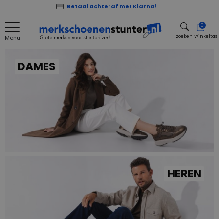
Betaal achteraf met Klarna!
0
zoeken
Winkeltas
Menu
zoeken
DAMES
HEREN