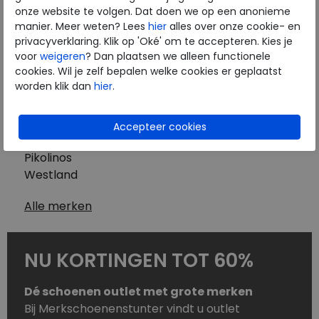
Westland
onze website te volgen. Dat doen we op een anonieme
Wolky
manier. Meer weten? Lees
hier
alles over onze cookie- en
Herenschoenen
privacyverklaring. Klik op 'Oké' om te accepteren. Kies je
Australian
voor
weigeren
? Dan plaatsen we alleen functionele
cookies. Wil je zelf bepalen welke cookies er geplaatst
Birkenstock
worden klik dan
hier
.
Clarks
ECCO
Finn Comfort
Mephisto
Pikolinos
Westland
Alle merken
NU KORTINGEN TOT 60%
Dé schoenen outlet met grote merken
Bij Merkschoenenstunter vindt u outlet