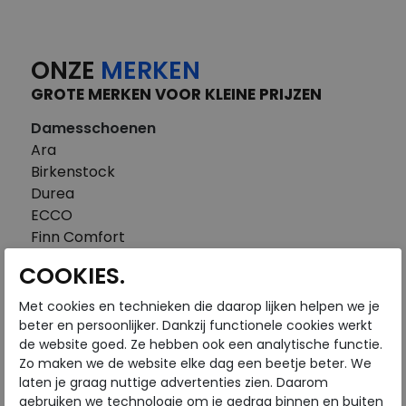
ONZE
MERKEN
GROTE MERKEN VOOR KLEINE PRIJZEN
Damesschoenen
Ara
Birkenstock
Durea
ECCO
Finn Comfort
FitFlop
COOKIES.
Gabor
Piedi Nudi
Met cookies en technieken die daarop lijken helpen we je
Pikolinos
beter en persoonlijker. Dankzij functionele cookies werkt
de website goed. Ze hebben ook een analytische functie.
Solidus
Zo maken we de website elke dag een beetje beter. We
Think
laten je graag nuttige advertenties zien. Daarom
Waldlaufer
gebruiken we technologie om je gedrag binnen en buiten