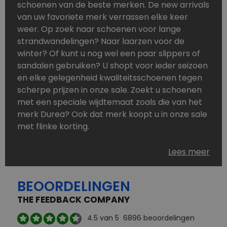
schoenen van de beste merken. De new arrivals
van uw favoriete merk verrassen elke keer
weer. Op zoek naar schoenen voor lange
strandwandelingen? Naar laarzen voor de
winter? Of kunt u nog wel een paar slippers of
sandalen gebruiken? U shopt voor ieder seizoen
en elke gelegenheid kwaliteitsschoenen tegen
scherpe prijzen in onze sale. Zoekt u schoenen
met een speciale wijdtemaat zoals die van het
merk Durea? Ook dat merk koopt u in onze sale
met flinke korting.
Schoenen heeft u nooit genoeg. Goedkope
Lees meer
schoenen, maar dus wel van topmerken,
bestelt u in onze online schoenen outlet. Ons
BEOORDELINGEN
aanbod is zo compleet dat u altijd wel een
passend paar vindt.
THE FEEDBACK COMPANY
Welke schoenmerken vindt u in onze online
4.5
van 5
6896
beoordelingen