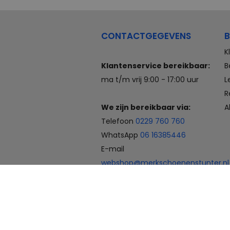
CONTACTGEGEVENS
B
K
Klantenservice bereikbaar:
B
ma t/m vrij 9:00 - 17:00 uur
L
R
We zijn bereikbaar via:
A
Telefoon
0229 760 760
WhatsApp
06 16385446
E-mail
webshop@merkschoenenstunter.nl
Betaalmogelijkheden