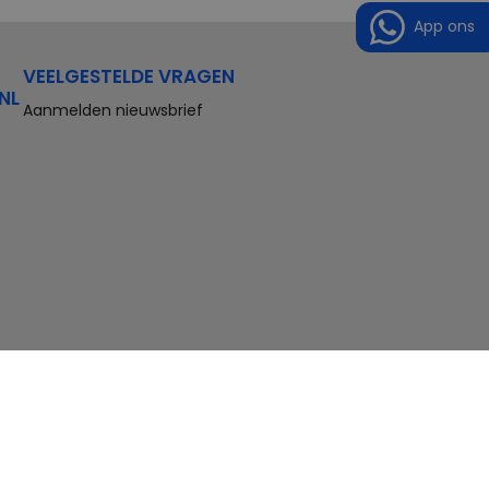
App ons
VEELGESTELDE VRAGEN
NL
Aanmelden nieuwsbrief