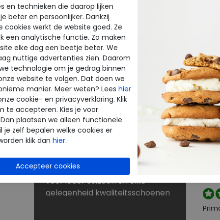
s en technieken die daarop lijken
e beter en persoonlijker. Dankzij
BE
NU KORTINGEN TOT 60%
e cookies werkt de website goed. Ze
INE
THE
k een analytische functie. Zo maken
Dé schoenen outlet met grote
ite elke dag een beetje beter. We
merken
raag nuttige advertenties zien. Daarom
enen
Bij Merkschoenenstunter vindt u
beoo
 we technologie om je gedrag binnen
outlet schoenen van de beste
onze website te volgen. Dat doen we
k
merken. De new arrivals van uw
onieme manier. Meer weten? Lees
hier
favoriete merk verrassen elke
onze cookie- en privacyverklaring. Klik
Perf
keer weer. Op zoek naar
m te accepteren. Kies je voor
 Dan plaatsen we alleen functionele
rt
schoenen voor lange
l je zelf bepalen welke cookies er
strandwandelingen? Naar
worden klik dan
hier
.
laarzen voor de winter? Of kunt u
Snell
nog wel een paar slippers of
reto
je wi
sandalen gebruiken? U shopt
voor ieder seizoen en elke
gelegenheid kwaliteitsschoenen
tegen scherpe prijzen in onze
Prim
sale. Zoekt u schoenen met een