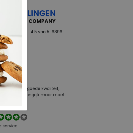
OORDELINGEN
 FEEDBACK COMPANY
4.5
van 5
6896
rdelingen
ect
e levering en goede kwaliteit,
urneren is belangrijk maar moet
l zelf betalen
a service