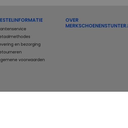
Stretchwalker Floris van Bommel
FitFlop
Think Waldlaufer Durea
Wolky
ESTELINFORMATIE
OVER
Compleet aanbod outlet
MERKSCHOENENSTUNTER.
schoenen
lantenservice
etaalmethodes
Veterschoenen, sneakers,
evering en bezorging
slippers, sandalen, instappers,
etourneren
boots en nette schoenen voor
heren. En laarzen, enkellaarzen,
lgemene voorwaarden
sandalen, instappers en hakken
voor dames. Onder andere deze
schoenen bestelt u met flinke
korting in de schoenen outlet
van Merkschoenenstunter.
Goedkope schoenen kopen,
maar wel van topmerken doet u
hier. U vindt altijd wel een paar
geschikte schoenen die passen