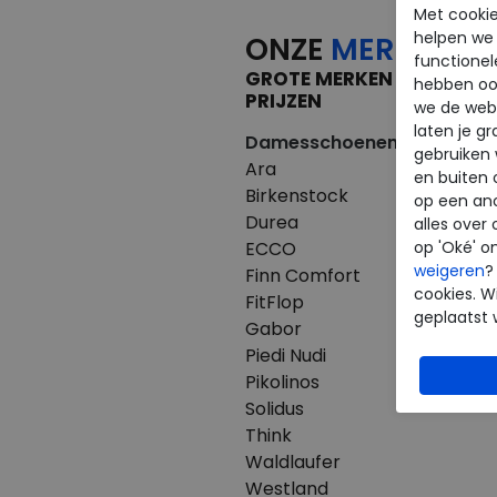
Met cookie
helpen we j
ONZE
MERKEN
functionel
GROTE MERKEN VOOR KLE
hebben oo
PRIJZEN
we de webs
laten je g
Damesschoenen
Herenscho
gebruiken
Ara
Australian
en buiten 
Birkenstock
Birkenstoc
op een an
Durea
Clarks
alles over 
ECCO
ECCO
op 'Oké' o
weigeren
?
Finn Comfort
Finn Comfo
cookies. Wi
FitFlop
Mephisto
geplaatst 
Gabor
Pikolinos
Piedi Nudi
Westland
Pikolinos
Solidus
Think
Waldlaufer
Westland