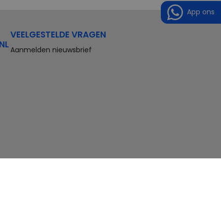
App ons
VEELGESTELDE VRAGEN
NL
Aanmelden nieuwsbrief