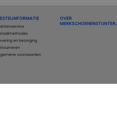
Stretchwalker Floris van Bommel
FitFlop
Think Waldlaufer Durea
Wolky
ESTELINFORMATIE
OVER
Compleet aanbod outlet
MERKSCHOENENSTUNTER.
schoenen
lantenservice
etaalmethodes
Veterschoenen, sneakers,
evering en bezorging
slippers, sandalen, instappers,
etourneren
boots en nette schoenen voor
heren. En laarzen, enkellaarzen,
lgemene voorwaarden
sandalen, instappers en hakken
voor dames. Onder andere deze
schoenen bestelt u met flinke
korting in de schoenen outlet
van Merkschoenenstunter.
Goedkope schoenen kopen,
maar wel van topmerken doet u
hier. U vindt altijd wel een paar
geschikte schoenen die passen