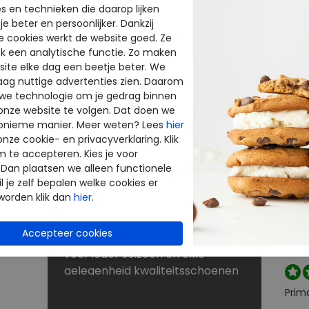
s en technieken die daarop lijken
e beter en persoonlijker. Dankzij
BE
NU KORTINGEN TOT 60%
e cookies werkt de website goed. Ze
INE
THE
k een analytische functie. Zo maken
Dé schoenen outlet met grote
ite elke dag een beetje beter. We
merken
raag nuttige advertenties zien. Daarom
enen
Bij Merkschoenenstunter vindt u
beoo
 we technologie om je gedrag binnen
outlet schoenen van de beste
onze website te volgen. Dat doen we
k
merken. De new arrivals van uw
onieme manier. Meer weten? Lees
hier
favoriete merk verrassen elke
onze cookie- en privacyverklaring. Klik
Perf
keer weer. Op zoek naar
m te accepteren. Kies je voor
 Dan plaatsen we alleen functionele
rt
schoenen voor lange
l je zelf bepalen welke cookies er
strandwandelingen? Naar
worden klik dan
hier
.
laarzen voor de winter? Of kunt u
Snell
nog wel een paar slippers of
reto
je wi
sandalen gebruiken? U shopt
voor ieder seizoen en elke
gelegenheid kwaliteitsschoenen
tegen scherpe prijzen in onze
Prim
sale. Zoekt u schoenen met een