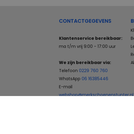
CONTACTGEGEVENS
B
K
Klantenservice bereikbaar:
B
ma t/m vrij 9:00 - 17:00 uur
L
R
We zijn bereikbaar via:
A
Telefoon
0229 760 760
WhatsApp
06 16385446
E-mail
webshop@merkschoenenstunter.nl
Betaalmogelijkheden