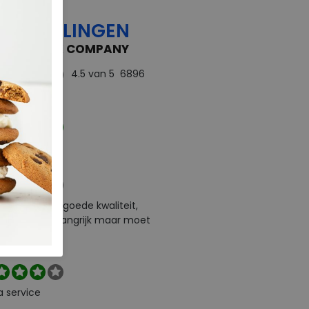
OORDELINGEN
 FEEDBACK COMPANY
4.5
van 5
6896
rdelingen
ect
e levering en goede kwaliteit,
urneren is belangrijk maar moet
l zelf betalen
a service