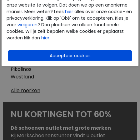
Westland
onze website te volgen. Dat doen we op een anonieme
Wolky
manier. Meer weten? Lees
hier
alles over onze cookie- en
Herenschoenen
privacyverklaring. Klik op 'Oké' om te accepteren. Kies je
Australian
voor
weigeren
? Dan plaatsen we alleen functionele
cookies. Wil je zelf bepalen welke cookies er geplaatst
Birkenstock
worden klik dan
hier
.
Clarks
ECCO
Finn Comfort
Mephisto
Pikolinos
Westland
Alle merken
NU KORTINGEN TOT 60%
Dé schoenen outlet met grote merken
Bij Merkschoenenstunter vindt u outlet