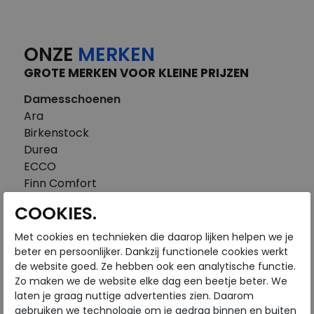
ONZE
MERKEN
GROTE MERKEN VOOR KLEINE PRIJZEN
Damesschoenen
Ara
Birkenstock
Durea
ECCO
Finn Comfort
FitFlop
COOKIES.
Gabor
Piedi Nudi
Met cookies en technieken die daarop lijken helpen we je
Pikolinos
beter en persoonlijker. Dankzij functionele cookies werkt
de website goed. Ze hebben ook een analytische functie.
Solidus
Zo maken we de website elke dag een beetje beter. We
Think
laten je graag nuttige advertenties zien. Daarom
Waldlaufer
gebruiken we technologie om je gedrag binnen en buiten