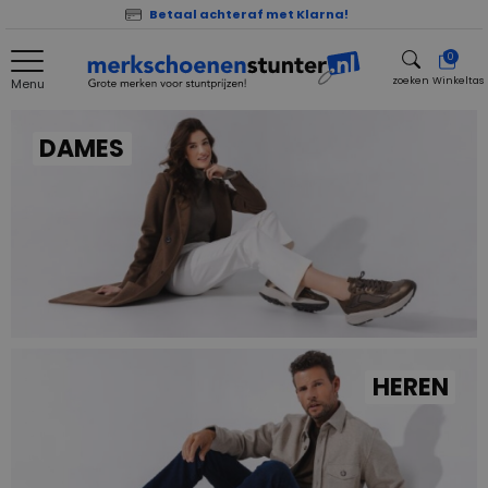
Betaal achteraf met Klarna!
0
zoeken
Winkeltas
Menu
zoeken
DAMES
HEREN