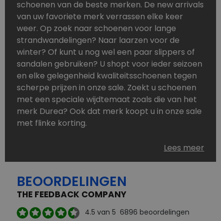
schoenen van de beste merken. De new arrivals
van uw favoriete merk verrassen elke keer
weer. Op zoek naar schoenen voor lange
strandwandelingen? Naar laarzen voor de
winter? Of kunt u nog wel een paar slippers of
sandalen gebruiken? U shopt voor ieder seizoen
en elke gelegenheid kwaliteitsschoenen tegen
scherpe prijzen in onze sale. Zoekt u schoenen
met een speciale wijdtemaat zoals die van het
merk Durea? Ook dat merk koopt u in onze sale
met flinke korting.
Schoenen heeft u nooit genoeg. Goedkope
Lees meer
schoenen, maar dus wel van topmerken,
bestelt u in onze online schoenen outlet. Ons
BEOORDELINGEN
aanbod is zo compleet dat u altijd wel een
passend paar vindt.
THE FEEDBACK COMPANY
Welke schoenmerken vindt u in onze online
4.5
van 5
6896
beoordelingen