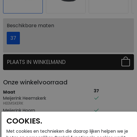
Beschikbare maten
37
PLAATS IN WINKELMAND
SELECTEER EERST UW MAAT
Onze winkelvoorraad
37
Maat
Meijerink Heemskerk
HEEMSKERK
Meijerink Hoorn
HOORN
COOKIES.
Met cookies en technieken die daarop lijken helpen we je
Hulp nodig? bel:
0229 760 760