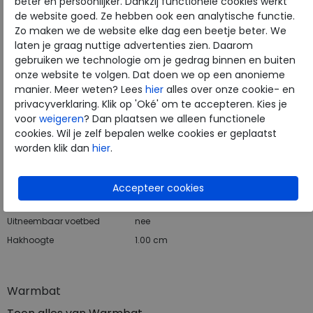
beter en persoonlijker. Dankzij functionele cookies werkt
de website goed. Ze hebben ook een analytische functie.
Gratis verzending binnen Nederland*
Zo maken we de website elke dag een beetje beter. We
laten je graag nuttige advertenties zien. Daarom
Voor 14:00 uur besteld = dezelfde werkdag verzonden*
gebruiken we technologie om je gedrag binnen en buiten
Altijd retourneren, binnen 1 werkdag terugbetaald
onze website te volgen. Dat doen we op een anonieme
manier. Meer weten? Lees
hier
alles over onze cookie- en
privacyverklaring. Klik op 'Oké' om te accepteren. Kies je
Merk
Warmbat
voor
weigeren
? Dan plaatsen we alleen functionele
Fabrikantcode
WLW321099-43
cookies. Wil je zelf bepalen welke cookies er geplaatst
Bestelcode
560.01.113866
worden klik dan
hier
.
Kleur
Black
Materiaal
Suede
Uitneembaar voetbed
nee
Hakhoogte
1.00 cm
Warmbat