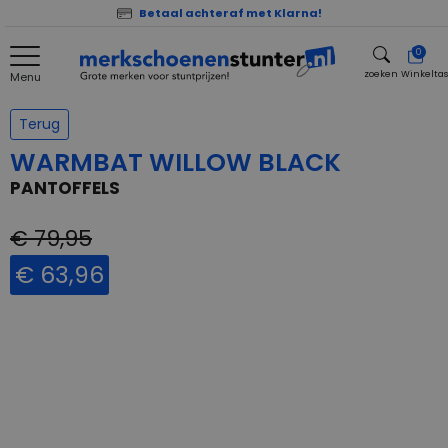
Betaal achteraf met Klarna!
0
zoeken
Winkelta
Menu
zoeken
Terug
WARMBAT WILLOW BLACK
PANTOFFELS
€ 79,95
€ 63,96