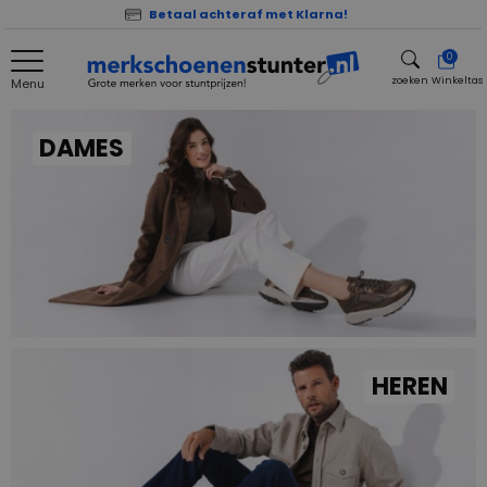
Betaal achteraf met Klarna!
0
zoeken
Winkeltas
Menu
zoeken
DAMES
HEREN