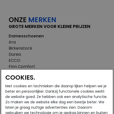
ONZE
MERKEN
GROTE MERKEN VOOR KLEINE PRIJZEN
Damesschoenen
Ara
Birkenstock
Durea
ECCO
Finn Comfort
FitFlop
COOKIES.
Gabor
Piedi Nudi
Met cookies en technieken die daarop lijken helpen we je
Pikolinos
beter en persoonlijker. Dankzij functionele cookies werkt
de website goed. Ze hebben ook een analytische functie.
Solidus
Zo maken we de website elke dag een beetje beter. We
Think
laten je graag nuttige advertenties zien. Daarom
Waldlaufer
gebruiken we technologie om je gedrag binnen en buiten