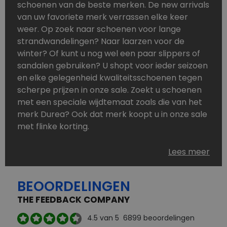
schoenen van de beste merken. De new arrivals
van uw favoriete merk verrassen elke keer
weer. Op zoek naar schoenen voor lange
strandwandelingen? Naar laarzen voor de
winter? Of kunt u nog wel een paar slippers of
sandalen gebruiken? U shopt voor ieder seizoen
en elke gelegenheid kwaliteitsschoenen tegen
scherpe prijzen in onze sale. Zoekt u schoenen
met een speciale wijdtemaat zoals die van het
merk Durea? Ook dat merk koopt u in onze sale
met flinke korting.
Schoenen heeft u nooit genoeg. Goedkope
Lees meer
schoenen, maar dus wel van topmerken,
bestelt u in onze online schoenen outlet. Ons
BEOORDELINGEN
aanbod is zo compleet dat u altijd wel een
passend paar vindt.
THE FEEDBACK COMPANY
Welke schoenmerken vindt u in onze online
4.5
van 5
6899
beoordelingen