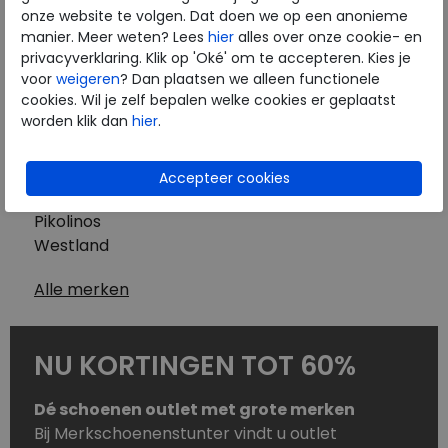
Westland
onze website te volgen. Dat doen we op een anonieme
Wolky
manier. Meer weten? Lees
hier
alles over onze cookie- en
Herenschoenen
privacyverklaring. Klik op 'Oké' om te accepteren. Kies je
Australian
voor
weigeren
? Dan plaatsen we alleen functionele
cookies. Wil je zelf bepalen welke cookies er geplaatst
Birkenstock
worden klik dan
hier
.
Clarks
ECCO
Finn Comfort
Mephisto
Pikolinos
Westland
Alle merken
NU KORTINGEN TOT 60%
Dé schoenen outlet met grote merken
Bij Merkschoenenstunter vindt u outlet