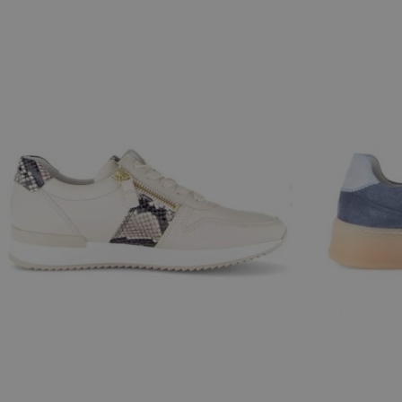
Beschikbare maten
Beschikbar
39
37
41