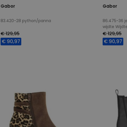
Gabor
Gabor
83.420-28 python/panna
86.475-36 j
wijdte Wijd
€ 129,95
€ 129,95
€ 90,97
€ 90,97
Beschikbare maten
Beschikbar
5
5,5
6
6,5
7
7,5
5
5,5