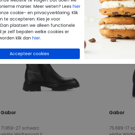
onieme manier. Meer weten? Lees
hier
onze cookie- en privacyverklaring. Klik
m te accepteren. Kies je voor
 Dan plaatsen we alleen functionele
l je zelf bepalen welke cookies er
worden klik dan
hier
.
Gabor
Gabor
71.859-27 schwarz
75.689-17 s
wijdte Wijdtemaat F
wijdte Wijd