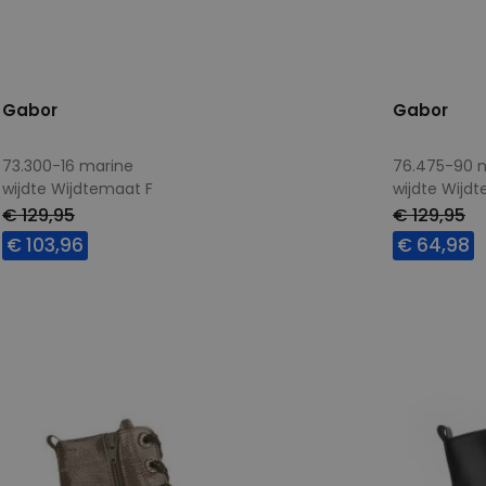
Gabor
Gabor
73.300-16 marine
76.475-90 n
wijdte Wijdtemaat F
wijdte Wijd
€ 129,95
€ 129,95
€ 103,96
€ 64,98
Beschikbare maten
Beschikbar
4,5
5
5,5
7
4