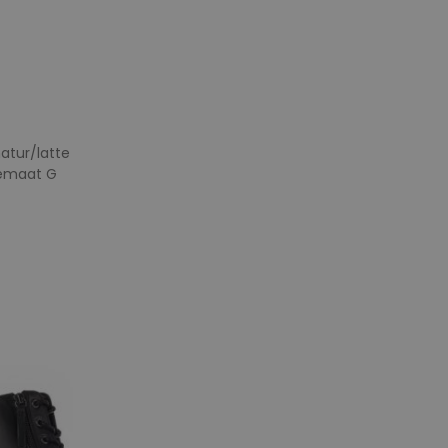
atur/latte
temaat G
e maten