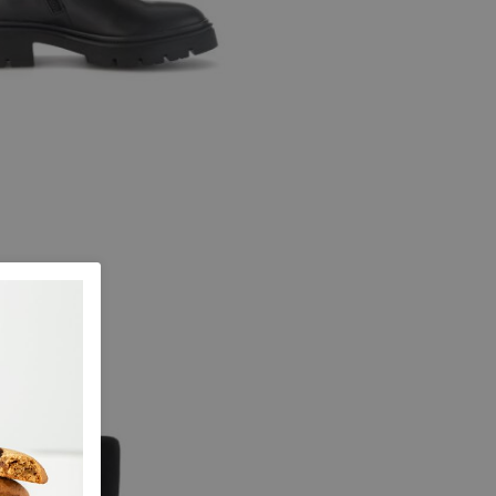
chwarz
temaat F
e maten
6
6,5
7
7,5