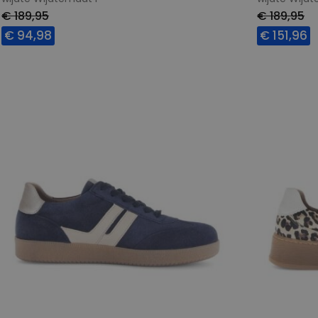
€ 189,95
€ 189,95
€ 94,98
€ 151,96
Beschikbare maten
Beschikbar
4,5
7,5
4,5
5
5