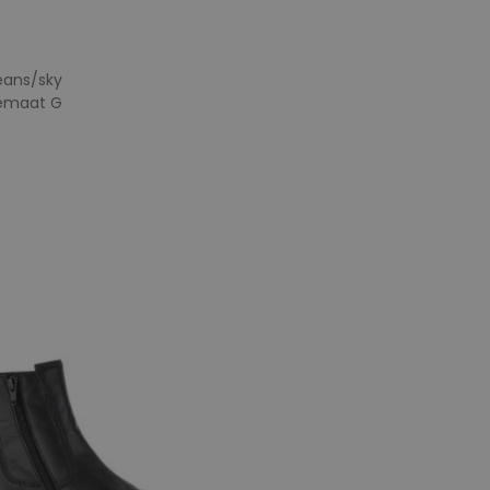
eans/sky
temaat G
e maten
6
6,5
7,5