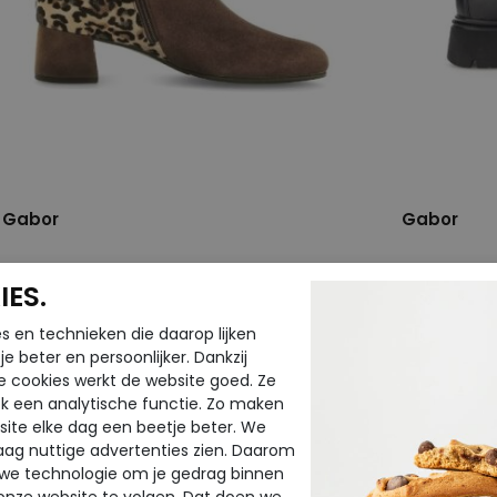
Gabor
Gabor
75.683-18 reh/natur
71.850-27 s
ES.
wijdte Wijdtemaat F
wijdte Wijd
€ 159,95
€ 139,95
s en technieken die daarop lijken
€ 79,98
€ 111,96
e beter en persoonlijker. Dankzij
e cookies werkt de website goed. Ze
Beschikbare maten
Beschikbar
k een analytische functie. Zo maken
ite elke dag een beetje beter. We
4,5
5
6
7
7,5
8
9
5
5,5
raag nuttige advertenties zien. Daarom
 we technologie om je gedrag binnen
onze website te volgen. Dat doen we