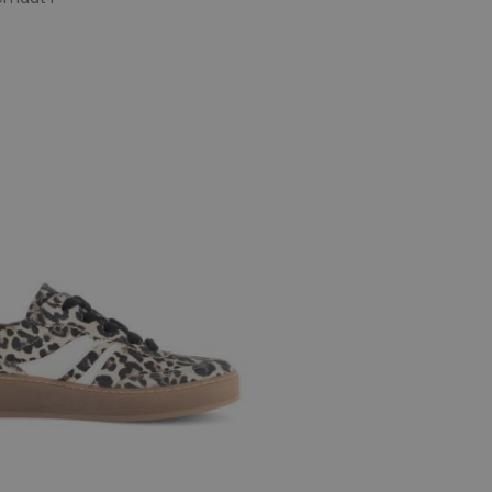
e maten
,5
6
6,5
7
7,5