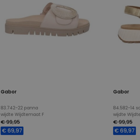
Gabor
Gabor
83.742-22 panna
84.582-14 s
wijdte Wijdtemaat F
wijdte Wijd
€ 99,95
€ 99,95
€ 69,97
€ 69,97