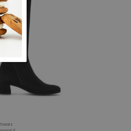
chwarz
temaat F