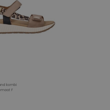
and kombi
temaat F