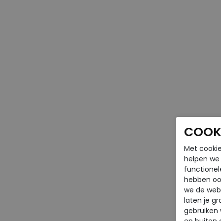
COOKI
Met cookie
helpen we j
functionel
hebben oo
we de webs
laten je g
gebruiken
en buiten 