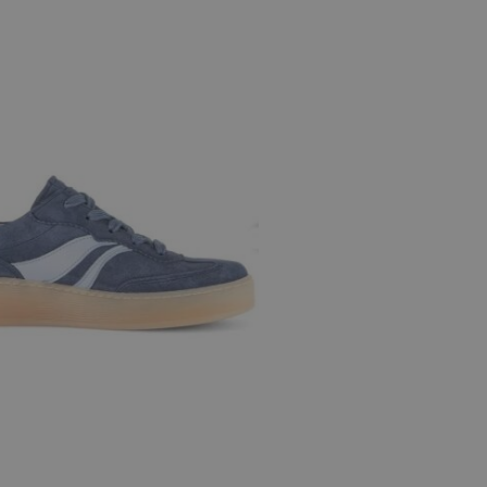
e maten