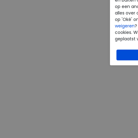
op een an
alles over 
op 'Oké' o
weigeren
?
cookies. Wi
geplaatst 