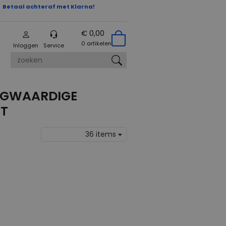
Betaal achteraf met Klarna!
€ 0,00
0 artikelen
Inloggen
Service
zoeken
OOGWAARDIGE
RT
36 items