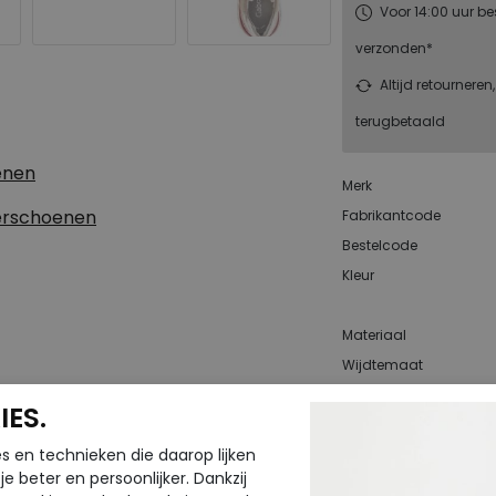
Voor 14:00 uur be
verzonden*
Altijd retourneren
terugbetaald
enen
Merk
erschoenen
Fabrikantcode
Bestelcode
Kleur
Materiaal
Wijdtemaat
Uitneembaar
ES.
voetbed
s en technieken die daarop lijken
e beter en persoonlijker. Dankzij