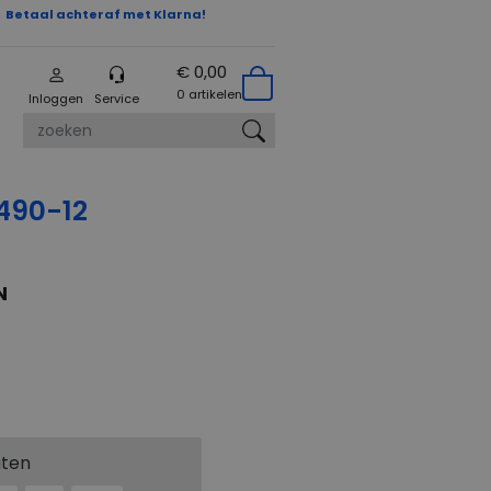
Betaal achteraf met Klarna!
€ 0,00
0 artikelen
Inloggen
Service
zoeken
490-12
N
aten