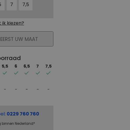
5
7
7,5
ik kiezen?
KELMAND
 EERST UW MAAT
oorraad
5,5
6
6,5
7
7,5
el:
0229 760 760
g binnen Nederland*