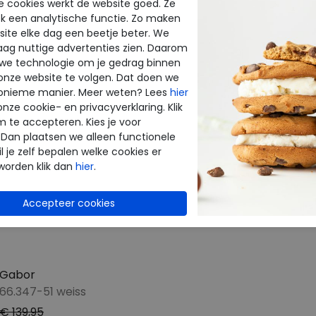
e cookies werkt de website goed. Ze
CTEN
k een analytische functie. Zo maken
ite elke dag een beetje beter. We
raag nuttige advertenties zien. Daarom
 we technologie om je gedrag binnen
onze website te volgen. Dat doen we
onieme manier. Meer weten? Lees
hier
onze cookie- en privacyverklaring. Klik
m te accepteren. Kies je voor
 Dan plaatsen we alleen functionele
l je zelf bepalen welke cookies er
worden klik dan
hier
.
Gabor
66.347-51 weiss
€ 139,95