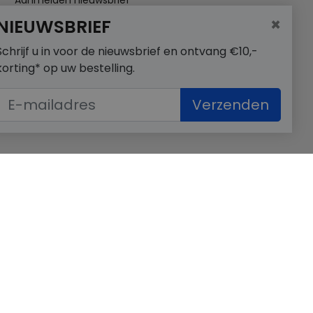
Aanmelden nieuwsbrief
×
NIEUWSBRIEF
Schrijf u in voor de nieuwsbrief en ontvang €10,-
korting* op uw bestelling.
Verzenden