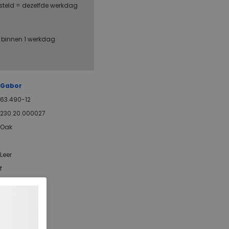
steld = dezelfde werkdag
, binnen 1 werkdag
Gabor
63.490-12
230.20.000027
Oak
Leer
f
ja