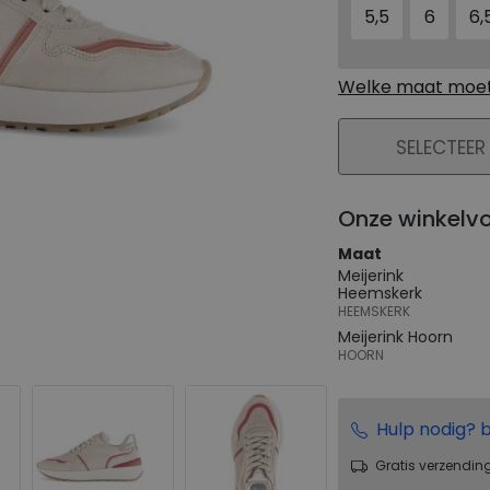
5,5
6
6,
Welke maat moet 
PLAATS IN WIN
SELECTEER
Onze winkelv
Maat
Meijerink
Heemskerk
HEEMSKERK
Meijerink Hoorn
HOORN
Hulp nodig? b
Gratis verzendin