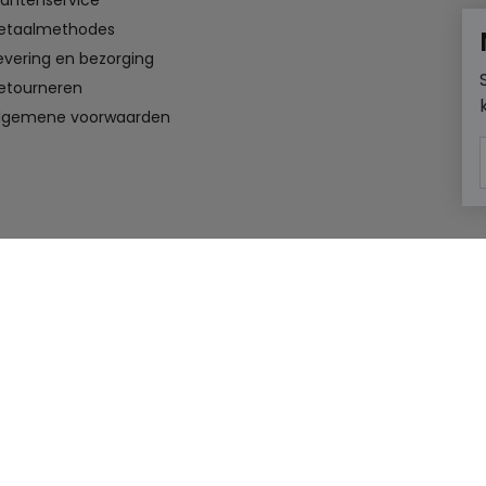
lantenservice
etaalmethodes
evering en bezorging
etourneren
lgemene voorwaarden