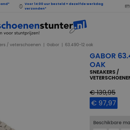
land*
Voor 14:00 uur besteld = dezelfde werkdag
verzonden*
ers / veterschoenen
Gabor
63.490-12 oak
GABOR 63.
OAK
SNEAKERS /
VETERSCHOENE
€ 139,95
€ 97,97
Beschikbare m