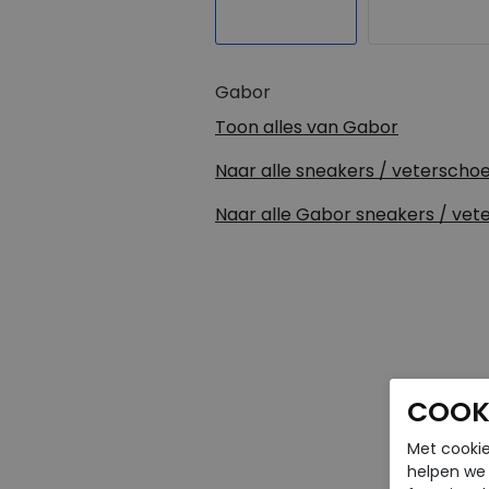
Gabor
Toon alles van
Gabor
Naar alle
sneakers / veterscho
Naar alle
Gabor sneakers / vet
COOKI
Met cookie
helpen we j