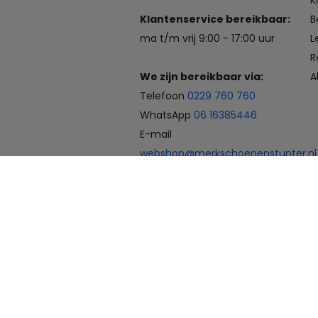
K
Klantenservice bereikbaar:
B
ma t/m vrij 9:00 - 17:00 uur
L
R
We zijn bereikbaar via:
A
Telefoon
0229 760 760
WhatsApp
06 16385446
E-mail
webshop@merkschoenenstunter.nl
Betaalmogelijkheden