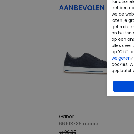
functionel
AANBEVOLEN
PRODU
hebben oo
we de webs
laten je g
gebruiken
en buiten 
op een an
alles over 
op 'Oké' o
weigeren
?
cookies. Wi
geplaatst 
Gabor
66.518-36 marine
€ 99,95