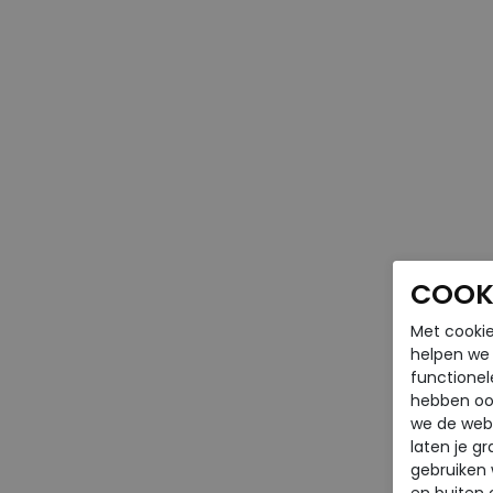
COOKI
Met cookie
helpen we j
functionel
hebben oo
we de webs
laten je g
gebruiken
en buiten 