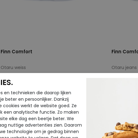
Finn Comfort
Finn Comfo
Otaru weiss
Otaru jeans
ES.
€ 249,95
€ 249,95
€ 174,97
€ 174,97
s en technieken die daarop lijken
e beter en persoonlijker. Dankzij
Beschikbare maten
Beschikbar
e cookies werkt de website goed. Ze
4,5
4,5
k een analytische functie. Zo maken
ite elke dag een beetje beter. We
raag nuttige advertenties zien. Daarom
 we technologie om je gedrag binnen
onze website te volgen. Dat doen we