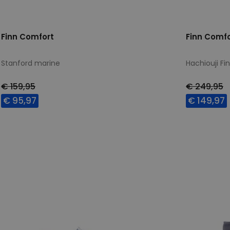
Finn Comfort
Finn Comfo
Stanford marine
Hachiouji Fi
€ 159,95
€ 249,95
€ 95,97
€ 149,97
Beschikbare maten
Beschikbar
37
8,5