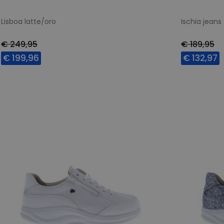
Lisboa latte/oro
Ischia jeans
€ 249,95
€ 189,95
€ 199,96
€ 132,97
Beschikbare maten
Beschikbar
4,5
5,5
7
7,5
8,5
4,5
5
7