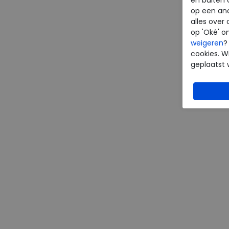
op een an
alles over 
op 'Oké' o
weigeren
?
cookies. Wi
geplaatst 