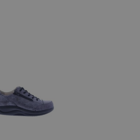
e maten