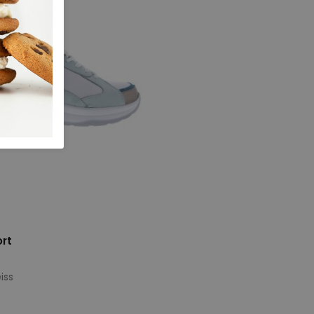
rt
iss