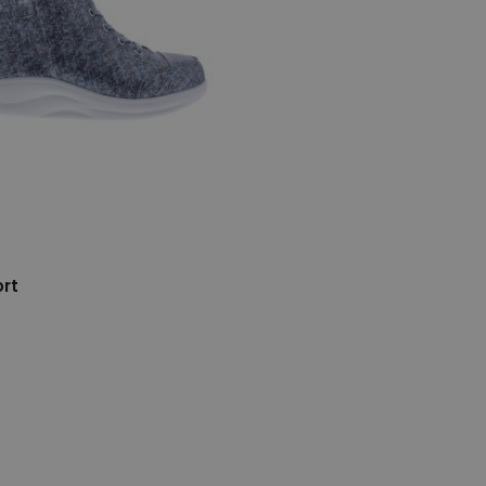
rt
e maten