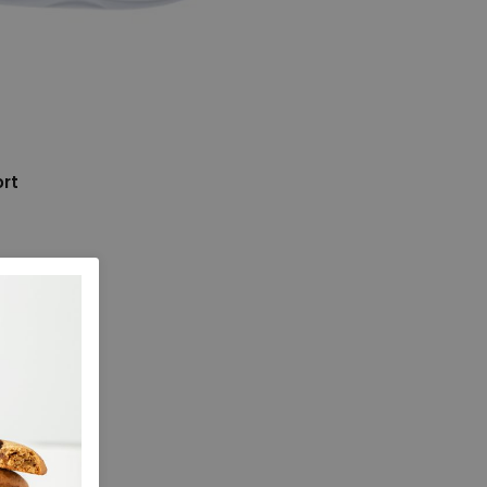
rt
e maten