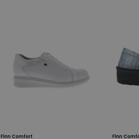
5,5
6
6,5
7,5
4
8
Finn Comfort
Finn Comfo