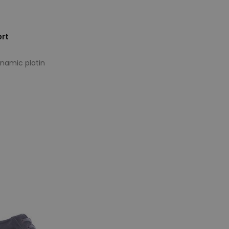
rt
nnamic platin
e maten