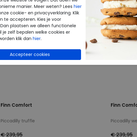
onieme manier. Meer weten? Lees
hier
onze cookie- en privacyverklaring. Klik
m te accepteren. Kies je voor
 Dan plaatsen we alleen functionele
l je zelf bepalen welke cookies er
worden klik dan
hier
.
Finn Comfort
Finn Comfo
Piccadilly truffle
Piccadilly we
€ 239,95
€ 239,95