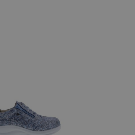
e maten
,5