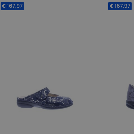
€ 167,97
€ 167,97
Beschikbare maten
Beschikbar
5,5
6
5,5
6