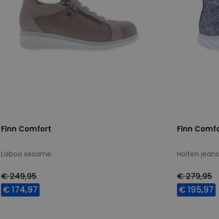
Finn Comfort
Finn Comfo
Lisboa sesame
Holten jeans
€ 249,95
€ 279,95
€ 174,97
€ 195,97
Beschikbare maten
Beschikbar