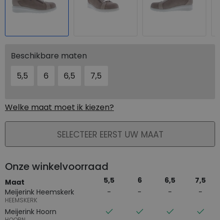
Beschikbare maten
5,5
6
6,5
7,5
Welke maat moet ik kiezen?
PLAATS IN WINKELMAND
SELECTEER EERST UW MAAT
Onze winkelvoorraad
5,5
6
6,5
7,5
Maat
Meijerink Heemskerk
HEEMSKERK
Meijerink Hoorn
HOORN