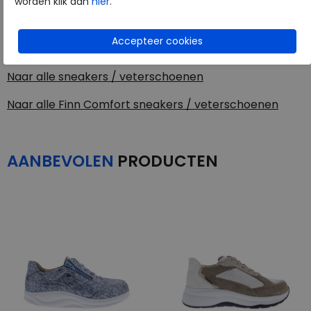
worden klik dan
hier
.
Finn Comfort
Toon alles van
Finn Comfort
Naar alle
sneakers / veterschoenen
Naar alle
Finn Comfort sneakers / veterschoenen
AANBEVOLEN
PRODUCTEN