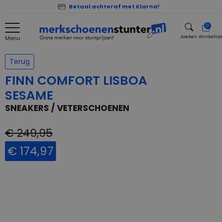
Betaal achteraf met Klarna!
0
zoeken
Winkelta
Menu
zoeken
Terug
FINN COMFORT LISBOA
SESAME
SNEAKERS / VETERSCHOENEN
€ 249,95
€ 174,97