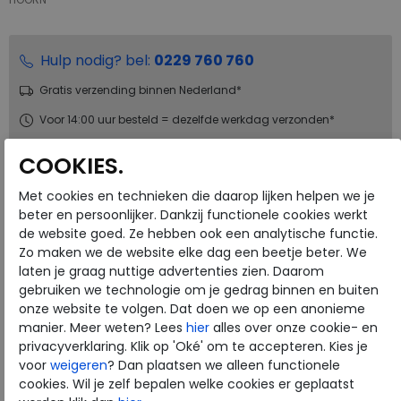
Hulp nodig? bel:
0229 760 760
Gratis verzending binnen Nederland*
Voor 14:00 uur besteld = dezelfde werkdag verzonden*
Altijd retourneren, binnen 1 werkdag terugbetaald
COOKIES.
Met cookies en technieken die daarop lijken helpen we je
Merk
Finn Comfort
beter en persoonlijker. Dankzij functionele cookies werkt
Fabrikantcode
02249-902756
de website goed. Ze hebben ook een analytische functie.
Bestelcode
234.24.000019
Zo maken we de website elke dag een beetje beter. We
laten je graag nuttige advertenties zien. Daarom
Kleur
Sesame
gebruiken we technologie om je gedrag binnen en buiten
onze website te volgen. Dat doen we op een anonieme
Materiaal
Nubuck
manier. Meer weten? Lees
hier
alles over onze cookie- en
privacyverklaring. Klik op 'Oké' om te accepteren. Kies je
Uitneembaar voetbed
ja
voor
weigeren
? Dan plaatsen we alleen functionele
Hakhoogte
2.00 cm
cookies. Wil je zelf bepalen welke cookies er geplaatst