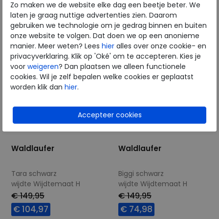
Zo maken we de website elke dag een beetje beter. We
4,5
8
5
8
laten je graag nuttige advertenties zien. Daarom
gebruiken we technologie om je gedrag binnen en buiten
onze website te volgen. Dat doen we op een anonieme
manier. Meer weten? Lees
hier
alles over onze cookie- en
privacyverklaring. Klik op 'Oké' om te accepteren. Kies je
voor
weigeren
? Dan plaatsen we alleen functionele
cookies. Wil je zelf bepalen welke cookies er geplaatst
worden klik dan
hier
.
Waldlaufer
Waldlaufer
Tara schwarz
Biggi schwarz
wijdte Wijdtemaat H
wijdte Wijdtemaat H
€ 149,95
€ 149,95
€ 104,97
€ 74,98