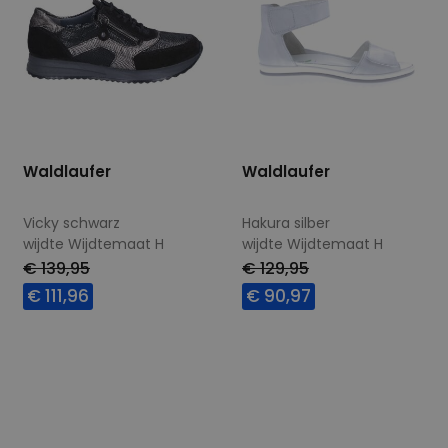
Waldlaufer
Waldlaufer
Vicky schwarz
Hakura silber
wijdte Wijdtemaat H
wijdte Wijdtemaat H
€ 139,95
€ 129,95
€ 111,96
€ 90,97
Beschikbare maten
Beschikbare maten
3,5
4
5
7
4