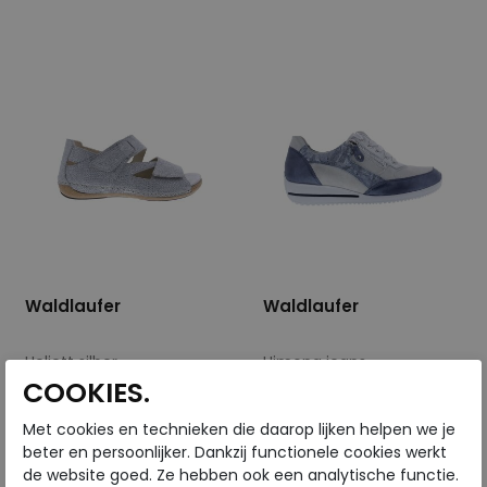
5
5,5
7
5
Waldlaufer
Waldlaufer
Heliett silber
Himona jeans
COOKIES.
wijdte Wijdtemaat H
wijdte Wijdtemaat H
€ 119,95
€ 149,95
Met cookies en technieken die daarop lijken helpen we je
€ 83,97
€ 104,97
beter en persoonlijker. Dankzij functionele cookies werkt
de website goed. Ze hebben ook een analytische functie.
Beschikbare maten
Beschikbare maten