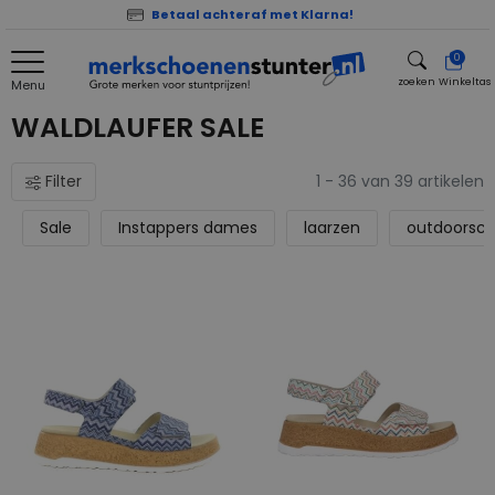
Betaal achteraf met Klarna!
0
zoeken
Winkeltas
Menu
zoeken
WALDLAUFER SALE
Filter
1 - 36 van 39 artikelen
Sale
Instappers dames
laarzen
outdoorsch