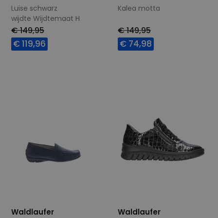
Luise schwarz
Kalea motta
wijdte Wijdtemaat H
€ 149,95
€ 149,95
€ 119,96
€ 74,98
Beschikbare maten
Beschikbare maten
4,5
7
8
6,5
7
Waldlaufer
Waldlaufer