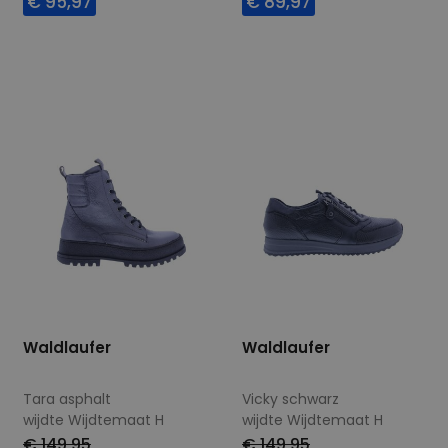
€ 95,97
€ 89,97
Beschikbare maten
Beschikbare maten
5,5
4,5
5
Waldlaufer
Waldlaufer
Tara asphalt
Vicky schwarz
wijdte Wijdtemaat H
wijdte Wijdtemaat H
€ 149,95
€ 149,95