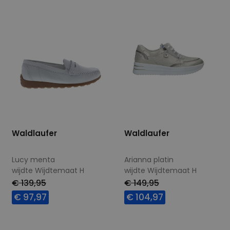
Waldlaufer
Waldlaufer
Lucy menta
Arianna platin
wijdte Wijdtemaat H
wijdte Wijdtemaat H
€ 139,95
€ 149,95
€ 97,97
€ 104,97
Beschikbare maten
Beschikbare maten