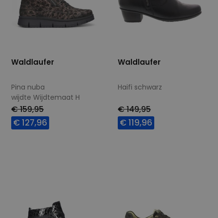
Waldlaufer
Waldlaufer
Pina nuba
Haifi schwarz
wijdte Wijdtemaat H
€ 159,95
€ 149,95
€ 127,96
€ 119,96
Beschikbare maten
Beschikbare maten
5,5
7
5
7,5
8