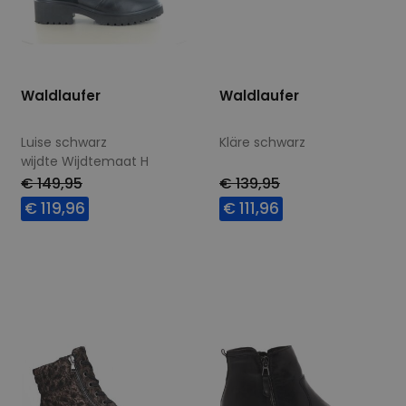
Waldlaufer
Waldlaufer
Luise schwarz
Kläre schwarz
wijdte Wijdtemaat H
€ 149,95
€ 139,95
€ 119,96
€ 111,96
Beschikbare maten
Beschikbare maten
4,5
5
5,5
7,5
4,5
7