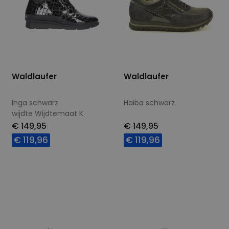
Waldlaufer
Waldlaufer
Inga schwarz
Haiba schwarz
wijdte Wijdtemaat K
€ 149,95
€ 149,95
€ 119,96
€ 119,96
Beschikbare maten
Beschikbare maten
5
6
7,5
4
5
5,5
6,5
7
8