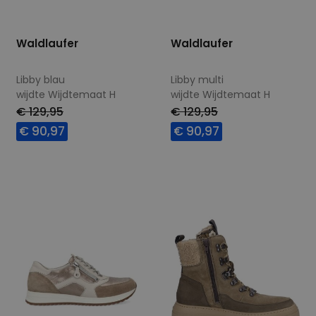
Waldlaufer
Waldlaufer
Libby blau
Libby multi
wijdte Wijdtemaat H
wijdte Wijdtemaat H
€ 129,95
€ 129,95
€ 90,97
€ 90,97
Beschikbare maten
Beschikbare maten
5
5,5
6
6,5
4,5
5,5
6
6,5
7
7,5
8
7
7,5
8