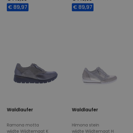
€ 89,97
€ 89,97
Beschikbare maten
Beschikbare maten
5
5
8
Waldlaufer
Waldlaufer
Ramona motta
Himona stein
wijdte Wijdtemaat K
wijdte Wijdtemaat H