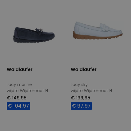
Waldlaufer
Waldlaufer
Lucy marine
Lucy sky
wijdte Wijdtemaat H
wijdte Wijdtemaat H
€ 149,95
€ 139,95
€ 104,97
€ 97,97
Beschikbare maten
Beschikbare maten
4
4,5
7
8