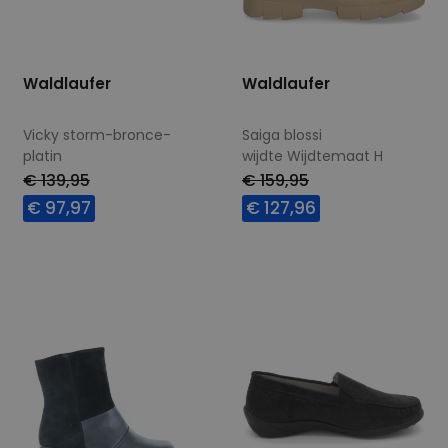
Waldlaufer
Waldlaufer
Vicky storm-bronce-
Saiga blossi
platin
wijdte Wijdtemaat H
wijdte Wijdtemaat H
€ 139,95
€ 159,95
€ 97,97
€ 127,96
Beschikbare maten
Beschikbare maten
4,5
5
7
7,5