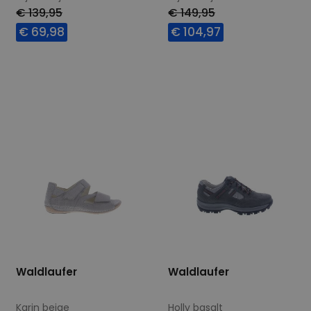
€ 139,95
€ 149,95
€ 69,98
€ 104,97
Beschikbare maten
Beschikbare maten
5
4,5
5,5
8
Waldlaufer
Waldlaufer
Karin beige
Holly basalt