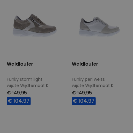
Waldlaufer
Waldlaufer
Funky storm light
Funky perl weiss
wijdte Wijdtemaat K
wijdte Wijdtemaat K
€ 149,95
€ 149,95
€ 104,97
€ 104,97
Beschikbare maten
Beschikbare maten
5
5,5
7