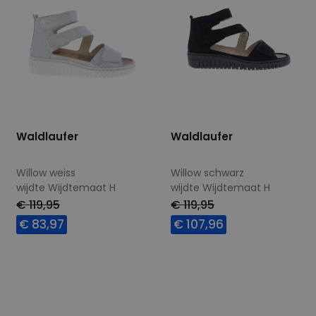
Waldlaufer
Waldlaufer
Willow weiss
Willow schwarz
wijdte Wijdtemaat H
wijdte Wijdtemaat H
€ 119,95
€ 119,95
€ 83,97
€ 107,96
Beschikbare maten
Beschikbare maten
3,5
4
4,5
6,5
7
7,5