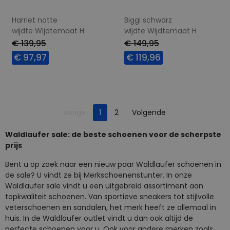
Harriet notte
Biggi schwarz
wijdte Wijdtemaat H
wijdte Wijdtemaat H
€ 139,95
€ 149,95
€ 97,97
€ 119,96
Beschikbare maten
Beschikbare maten
4
5
5,5
6
7,5
Je bent op pagina
Pagina
Vorige
1
2
Volgende
Pagina
Waldlaufer sale: de beste schoenen voor de scherpste
prijs
Bent u op zoek naar een nieuw paar Waldlaufer schoenen in
de sale? U vindt ze bij Merkschoenenstunter. In onze
Waldlaufer sale vindt u een uitgebreid assortiment aan
topkwaliteit schoenen. Van sportieve sneakers tot stijlvolle
veterschoenen en sandalen, het merk heeft ze allemaal in
huis. In de Waldlaufer outlet vindt u dan ook altijd de
perfecte schoenen voor u. Ook voor andere merken zoals