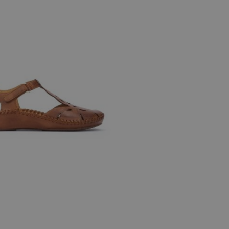
40
42