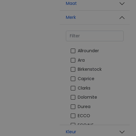
Maat
Merk
Allrounder
Ara
Birkenstock
Caprice
Clarks
Dolomite
Durea
ECCO
ECOALF
Kleur
Finn Comfort