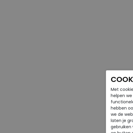
COOKI
Met cookie
helpen we j
functionel
hebben oo
we de webs
laten je g
gebruiken
en buiten 