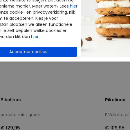
onieme manier. Meer weten? Lees
hier
onze cookie- en privacyverklaring. Klik
m te accepteren. Kies je voor
 Dan plaatsen we alleen functionele
l je zelf bepalen welke cookies er
worden klik dan
hier
.
Pikolinos
Pikolinos
arrecife mint green
P.Vallarta ci
€ 129,95
€ 109,95