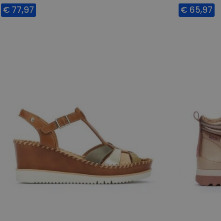
€ 77,97
€ 65,97
Beschikbare maten
Beschikbar
40
37