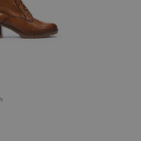
dy
e maten