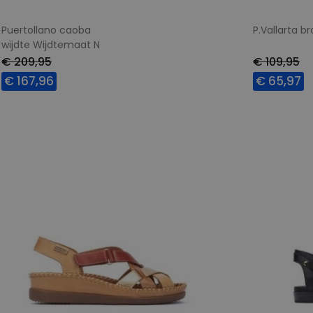
Puertollano caoba
P.Vallarta b
wijdte Wijdtemaat N
€ 209,95
€ 109,95
€ 167,96
€ 65,97
Beschikbare maten
Beschikbar
37
38
39
40