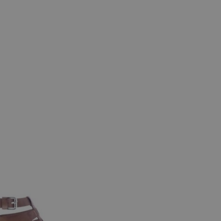
e maten