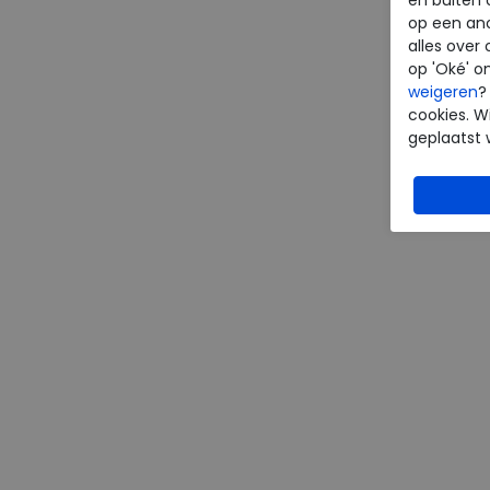
op een an
alles over 
op 'Oké' o
weigeren
?
cookies. Wi
geplaatst 