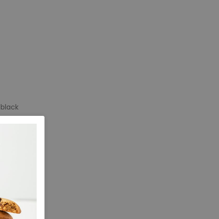
black
e maten