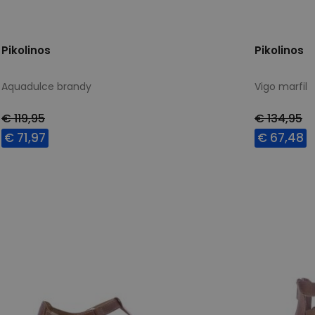
Pikolinos
Pikolinos
Aquadulce brandy
Vigo marfil
€ 119,95
€ 134,95
€ 71,97
€ 67,48
Beschikbare maten
Beschikbar
42
41