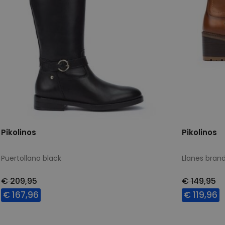
Pikolinos
Pikolinos
Puertollano black
Llanes bran
€ 209,95
€ 149,95
€ 167,96
€ 119,96
Beschikbare maten
Beschikbar