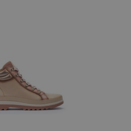
e maten