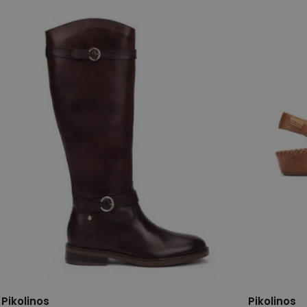
37
39
40
42
37
38
Pikolinos
Pikolinos