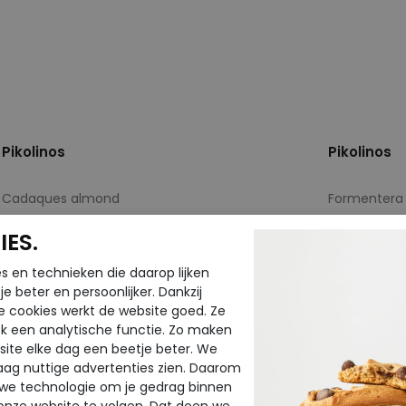
Pikolinos
Pikolinos
Cadaques almond
Formentera 
ES.
€ 99,95
€ 99,95
€ 59,97
€ 59,97
s en technieken die daarop lijken
e beter en persoonlijker. Dankzij
Beschikbare maten
Beschikbar
e cookies werkt de website goed. Ze
37
42
38
k een analytische functie. Zo maken
ite elke dag een beetje beter. We
raag nuttige advertenties zien. Daarom
 we technologie om je gedrag binnen
onze website te volgen. Dat doen we