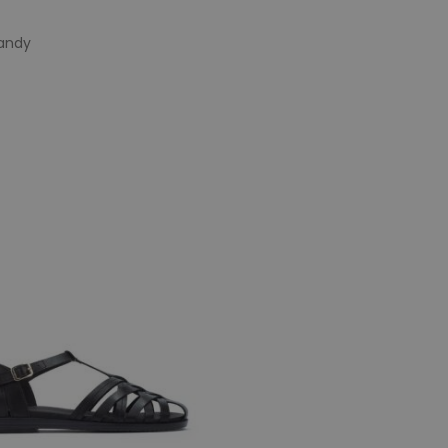
randy
e maten