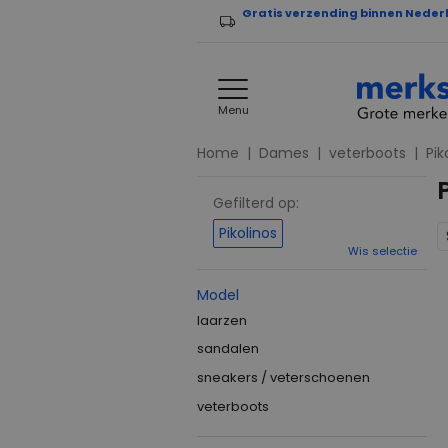
Gratis verzending binnen Neder
Menu
Home
Dames
veterboots
Pik
Gefilterd op:
Pikolinos
Wis selectie
Model
laarzen
sandalen
sneakers / veterschoenen
veterboots