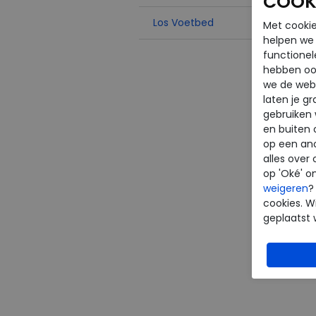
COOKI
Joya
Los Voetbed
Met cookie
Legero
helpen we j
functionel
Piedi Nudi
hebben oo
Pikolinos
we de webs
laten je g
Skechers
gebruiken
Solidus
en buiten 
op een an
Think
alles over 
Waldlaufer
op 'Oké' o
weigeren
?
Wolky
cookies. Wi
Xsensible
geplaatst 
Stretchwalker