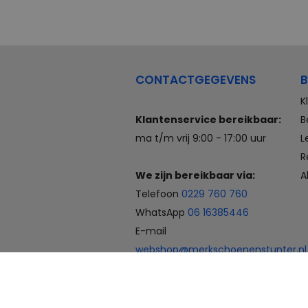
CONTACTGEGEVENS
B
K
Klantenservice bereikbaar:
B
ma t/m vrij 9:00 - 17:00 uur
L
R
We zijn bereikbaar via:
A
Telefoon
0229 760 760
WhatsApp
06 16385446
E-mail
webshop@merkschoenenstunter.nl
Betaalmogelijkheden