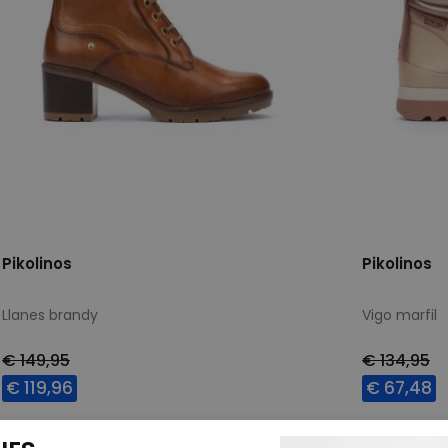
Pikolinos
Pikolinos
Llanes brandy
Vigo marfil
€ 149,95
€ 134,95
€ 119,96
€ 67,48
Beschikbare maten
Beschikbar