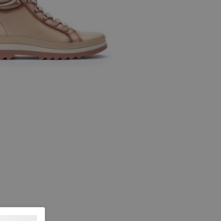
e maten