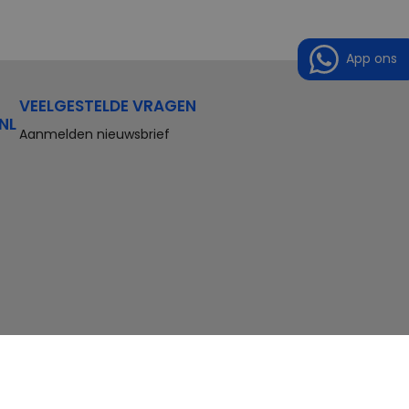
App ons
VEELGESTELDE VRAGEN
NL
Aanmelden nieuwsbrief