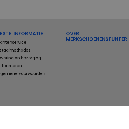
ESTELINFORMATIE
OVER
MERKSCHOENENSTUNTER.
lantenservice
etaalmethodes
evering en bezorging
etourneren
lgemene voorwaarden