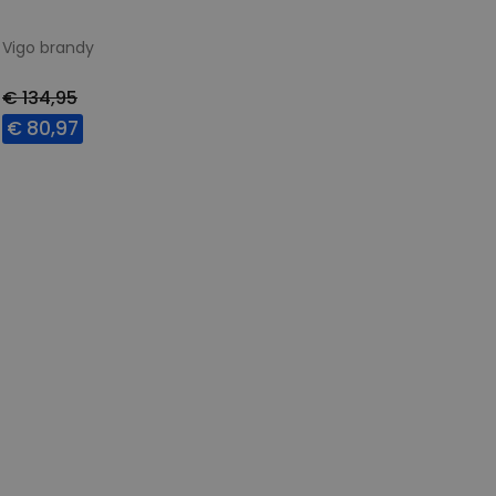
Vigo brandy
€ 134,95
€ 80,97
Beschikbare maten
37