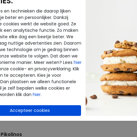
ES.
37
38
40
42
41
s en technieken die daarop lijken
e beter en persoonlijker. Dankzij
e cookies werkt de website goed. Ze
k een analytische functie. Zo maken
ite elke dag een beetje beter. We
raag nuttige advertenties zien. Daarom
 we technologie om je gedrag binnen
onze website te volgen. Dat doen we
onieme manier. Meer weten? Lees
hier
onze cookie- en privacyverklaring. Klik
m te accepteren. Kies je voor
 Dan plaatsen we alleen functionele
l je zelf bepalen welke cookies er
worden klik dan
hier
.
Pikolinos