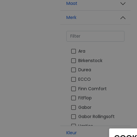
Maat
Merk
Ara
Birkenstock
Durea
ECCO
Finn Comfort
FitFlop
Gabor
Gabor Rollingsoft
Hartjes
Kleur
Josef Seibel