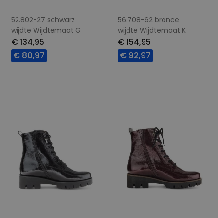
52.802-27 schwarz
56.708-62 bronce
wijdte Wijdtemaat G
wijdte Wijdtemaat K
€ 134,95
€ 154,95
€ 80,97
€ 92,97
Beschikbare maten
Beschikbare maten
7
4,5
5