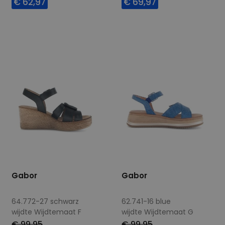
€ 62,97
€ 69,97
Beschikbare maten
Beschikbare maten
42
42
43
Gabor
Gabor
64.772-27 schwarz
62.741-16 blue
wijdte Wijdtemaat F
wijdte Wijdtemaat G
€ 99,95
€ 99,95