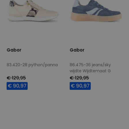
Gabor
Gabor
83.420-28 python/panna
86.475-36 jeans/sky
wijdte Wijdtemaat G
€ 129,95
€ 129,95
€ 90,97
€ 90,97
Beschikbare maten
Beschikbare maten
5
5,5
6
6,5
5
5,5
6
6,5
7
7,5
7,5