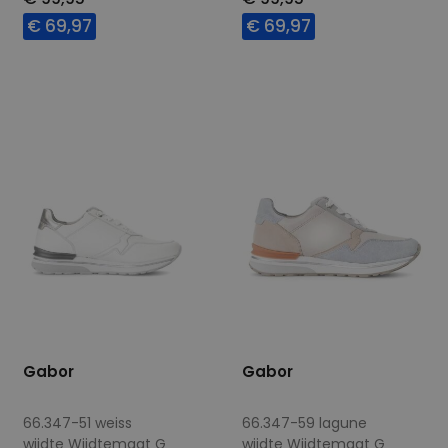
€ 69,97
€ 69,97
Beschikbare maten
Beschikbare maten
6
8
5,5
Gabor
Gabor
66.347-51 weiss
66.347-59 lagune
wijdte Wijdtemaat G
wijdte Wijdtemaat G