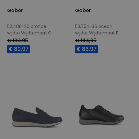
Gabor
Gabor
52.488-20 bronce
53.754-36 ocean
wijdte Wijdtemaat G
wijdte Wijdtemaat F
€ 134,95
€ 144,95
€ 80,97
€ 86,97
Beschikbare maten
Beschikbare maten
4,5
7,5
6
8,5