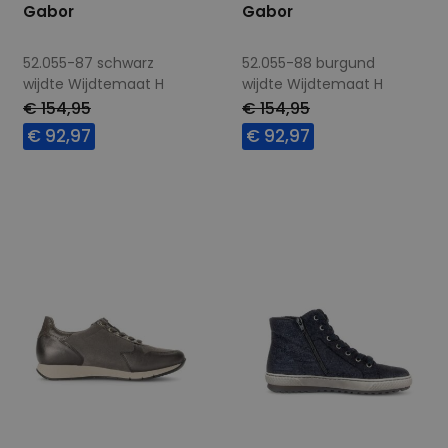
Gabor
Gabor
52.055-87 schwarz
52.055-88 burgund
wijdte Wijdtemaat H
wijdte Wijdtemaat H
€ 154,95
€ 154,95
€ 92,97
€ 92,97
Beschikbare maten
Beschikbare maten
5,5
4,5
8,5