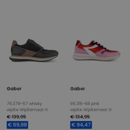
7,5
8
4,5
Gabor
Gabor
76.378-67 whisky
66.316-68 pink
wijdte Wijdtemaat H
wijdte Wijdtemaat G
€ 139,95
€ 134,95
€ 69,98
€ 94,47