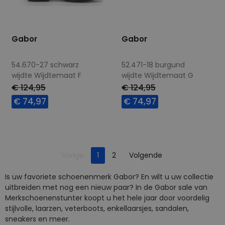
Gabor
Gabor
54.670-27 schwarz
52.471-18 burgund
wijdte Wijdtemaat F
wijdte Wijdtemaat G
€ 124,95
€ 124,95
€ 74,97
€ 74,97
Beschikbare maten
Beschikbare maten
8
5
7
7,5
8
Je bent op pagina
Pagina
Vorige
1
2
Volgende
Pagina
Is uw favoriete schoenenmerk Gabor? En wilt u uw collectie
uitbreiden met nog een nieuw paar? In de Gabor sale van
Merkschoenenstunter koopt u het hele jaar door voordelig
stijlvolle, laarzen, veterboots, enkellaarsjes, sandalen,
sneakers en meer.