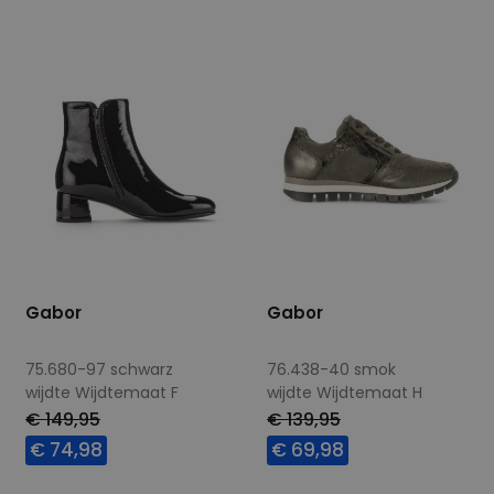
5
7
7,5
5,5
7
8
Gabor
Gabor
75.680-97 schwarz
76.438-40 smok
wijdte Wijdtemaat F
wijdte Wijdtemaat H
€ 149,95
€ 139,95
€ 74,98
€ 69,98
Beschikbare maten
Beschikbare maten