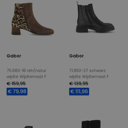
Gabor
Gabor
75.683-18 reh/natur
71.850-27 schwarz
wijdte Wijdtemaat F
wijdte Wijdtemaat F
€ 159,95
€ 139,95
€ 79,98
€ 111,96
Beschikbare maten
Beschikbare maten
4,5
5
6
7
5
5,5
6
6,5
7,5
8
9
7
7,5