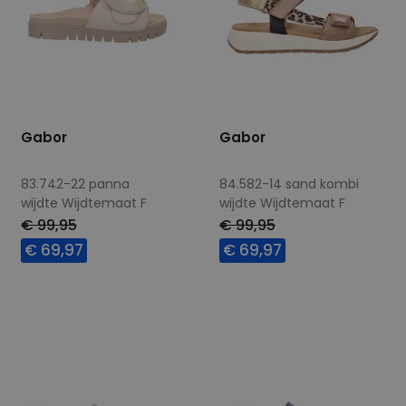
Gabor
Gabor
83.742-22 panna
84.582-14 sand kombi
wijdte Wijdtemaat F
wijdte Wijdtemaat F
€ 99,95
€ 99,95
€ 69,97
€ 69,97
Beschikbare maten
Beschikbare maten
39
37
41