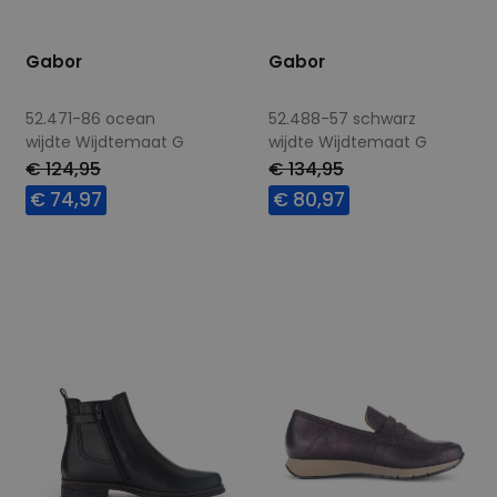
Gabor
Gabor
52.471-86 ocean
52.488-57 schwarz
wijdte Wijdtemaat G
wijdte Wijdtemaat G
€ 124,95
€ 134,95
€ 74,97
€ 80,97
Beschikbare maten
Beschikbare maten
7
7,5
8
7
8