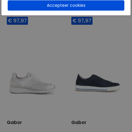
wijdte Wijdtemaat F
wijdte Wijdtemaat F
€ 139,95
€ 139,95
€ 97,97
€ 97,97
Beschikbare maten
Beschikbare maten
5,5
6
6,5
7
5
6
7
9
7,5
Gabor
Gabor