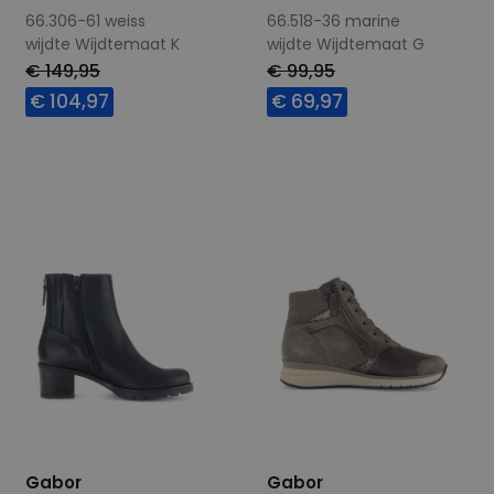
66.306-61 weiss
66.518-36 marine
wijdte Wijdtemaat K
wijdte Wijdtemaat G
€ 149,95
€ 99,95
€ 104,97
€ 69,97
Beschikbare maten
Beschikbare maten
5
4,5
Gabor
Gabor