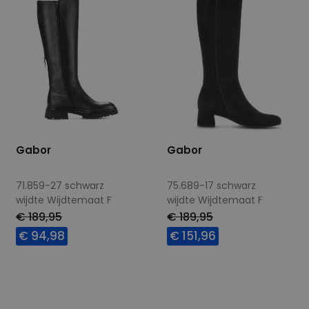
Gabor
Gabor
71.859-27 schwarz
75.689-17 schwarz
wijdte Wijdtemaat F
wijdte Wijdtemaat F
€ 189,95
€ 189,95
€ 94,98
€ 151,96
Beschikbare maten
Beschikbare maten
4,5
7,5
4,5
5
5,5
6
6,5
7
7,5