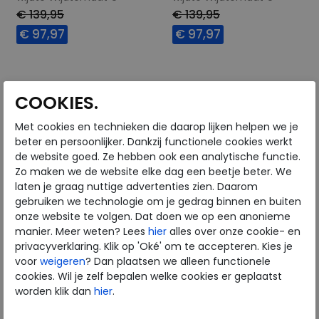
€ 139,95
€ 139,95
€ 97,97
€ 97,97
Beschikbare maten
Beschikbare maten
4,5
7,5
COOKIES.
Met cookies en technieken die daarop lijken helpen we je
beter en persoonlijker. Dankzij functionele cookies werkt
de website goed. Ze hebben ook een analytische functie.
Zo maken we de website elke dag een beetje beter. We
laten je graag nuttige advertenties zien. Daarom
gebruiken we technologie om je gedrag binnen en buiten
onze website te volgen. Dat doen we op een anonieme
manier. Meer weten? Lees
hier
alles over onze cookie- en
privacyverklaring. Klik op 'Oké' om te accepteren. Kies je
voor
weigeren
? Dan plaatsen we alleen functionele
cookies. Wil je zelf bepalen welke cookies er geplaatst
Gabor
Gabor
worden klik dan
hier
.
63.490-12 oak
63.491-25 latte