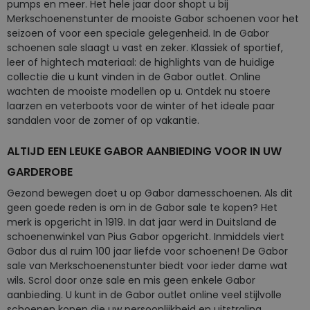
pumps en meer. Het hele jaar door shopt u bij
Merkschoenenstunter de mooiste Gabor schoenen voor het
seizoen of voor een speciale gelegenheid. In de Gabor
schoenen sale slaagt u vast en zeker. Klassiek of sportief,
leer of hightech materiaal: de highlights van de huidige
collectie die u kunt vinden in de Gabor outlet. Online
wachten de mooiste modellen op u. Ontdek nu stoere
laarzen en veterboots voor de winter of het ideale paar
sandalen voor de zomer of op vakantie.
ALTIJD EEN LEUKE GABOR AANBIEDING VOOR IN UW
GARDEROBE
Gezond bewegen doet u op Gabor damesschoenen. Als dit
geen goede reden is om in de Gabor sale te kopen? Het
merk is opgericht in 1919. In dat jaar werd in Duitsland de
schoenenwinkel van Pius Gabor opgericht. Inmiddels viert
Gabor dus al ruim 100 jaar liefde voor schoenen! De Gabor
sale van Merkschoenenstunter biedt voor ieder dame wat
wils. Scrol door onze sale en mis geen enkele Gabor
aanbieding. U kunt in de Gabor outlet online veel stijlvolle
schoenen kopen die uw persoonlijkheid en uitstraling