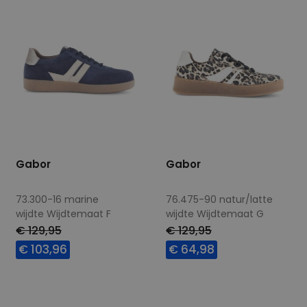
Gabor
Gabor
73.300-16 marine
76.475-90 natur/latte
wijdte Wijdtemaat F
wijdte Wijdtemaat G
€ 129,95
€ 129,95
€ 103,96
€ 64,98
Beschikbare maten
Beschikbare maten
4,5
5
5,5
7
4