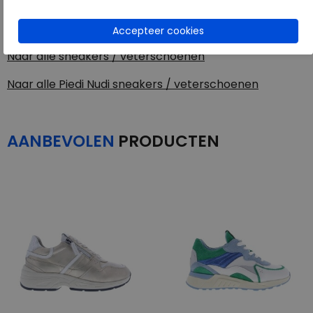
Piedi Nudi
Toon alles van
Piedi Nudi
Naar alle
sneakers / veterschoenen
Naar alle
Piedi Nudi sneakers / veterschoenen
AANBEVOLEN
PRODUCTEN