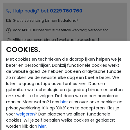
Hulp nodig? bel:
0229 760 760
Gratis verzending binnen Nederland*
Voor 14:00 uur besteld = dezelfde werkdag verzonden*
Altijd retourneren, binnen 1 werkdag terugbetaald
COOKIES.
Merk
Piedi Nudi
Met cookies en technieken die daarop lijken helpen we je
Fabrikantcode
04.05
beter en persoonlijker. Dankzij functionele cookies werkt
de website goed. Ze hebben ook een analytische functie.
Bestelcode
234.69.000029
Zo maken we de website elke dag een beetje beter. We
Kleur
Pale blue
laten je graag nuttige advertenties zien. Daarom
gebruiken we technologie om je gedrag binnen en buiten
onze website te volgen. Dat doen we op een anonieme
Materiaal
Leer
manier. Meer weten? Lees
hier
alles over onze cookie- en
Wijdtemaat
k
privacyverklaring. Klik op 'Oké' om te accepteren. Kies je
Uitneembaar voetbed
ja
voor
weigeren
? Dan plaatsen we alleen functionele
cookies. Wil je zelf bepalen welke cookies er geplaatst
worden klik dan
hier
.