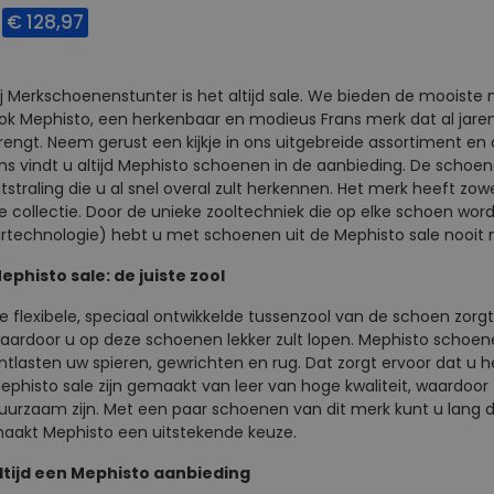
€ 128,97
Beschikbare maten
ij Merkschoenenstunter is het altijd sale. We bieden de mooiste 
7,5
8
ok Mephisto, een herkenbaar en modieus Frans merk dat al jaren
rengt. Neem gerust een kijkje in ons uitgebreide assortiment en
ns vindt u altijd Mephisto schoenen in de aanbieding. De schoe
itstraling die u al snel overal zult herkennen. Het merk heeft z
e collectie. Door de unieke zooltechniek die op elke schoen w
irtechnologie) hebt u met schoenen uit de Mephisto sale nooit
ephisto sale: de juiste zool
e flexibele, speciaal ontwikkelde tussenzool van de schoen zor
aardoor u op deze schoenen lekker zult lopen. Mephisto scho
ntlasten uw spieren, gewrichten en rug. Dat zorgt ervoor dat u h
ephisto sale zijn gemaakt van leer van hoge kwaliteit, waardoor
uurzaam zijn. Met een paar schoenen van dit merk kunt u lang d
aakt Mephisto een uitstekende keuze.
ltijd een Mephisto aanbieding