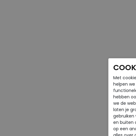
COOKI
Met cookie
helpen we j
functionel
hebben oo
we de webs
laten je g
gebruiken
en buiten 
op een an
alles over 