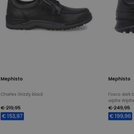
Mephisto
Mephisto
Charles Grizzly black
Fosco dark 
wijdte Wijd
€ 219,95
€ 249,95
€ 153,97
€ 199,96
Beschikbare maten
Beschikbar