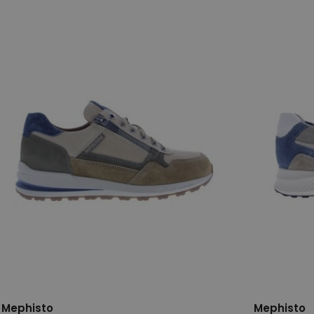
8,5
9
9+
Mephisto
Mephisto