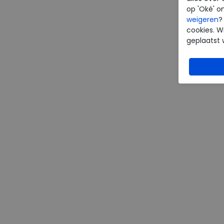
op 'Oké' o
weigeren
?
cookies. Wi
geplaatst 