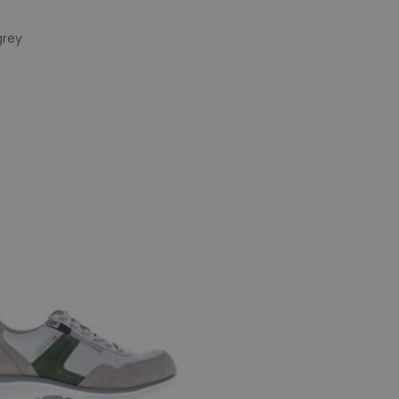
grey
e maten
10
10,5