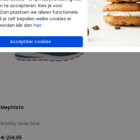
m te accepteren. Kies je voor
 Dan plaatsen we alleen functionele
l je zelf bepalen welke cookies er
worden klik dan
hier
.
Mephisto
Bradley deep blue
€ 214,95