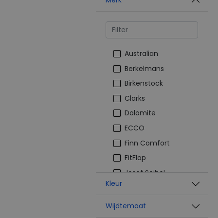
Merk
Australian
Berkelmans
Birkenstock
Clarks
Dolomite
ECCO
Finn Comfort
FitFlop
Josef Seibel
Kleur
Joya
Mephisto
Wijdtemaat
Pikolinos