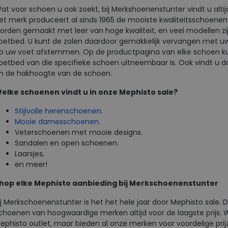
at voor schoen u ook zoekt, bij Merkshoenenstunter vindt u alt
et merk produceert al sinds 1965 de mooiste kwaliteitsschoene
orden gemaakt met leer van hoge kwaliteit, en veel modellen z
oetbed. U kunt de zolen daardoor gemakkelijk vervangen met u
p uw voet afstemmen. Op de productpagina van elke schoen kun
oetbed van die specifieke schoen uitneembaar is. Ook vindt u d
n de hakhoogte van de schoen.
elke schoenen vindt u in onze Mephisto sale?
Stijlvolle herenschoenen
.
Mooie damesschoenen.
Veterschoenen met mooie designs.
Sandalen en open schoenen.
Laarsjes,
en meer!
hop elke Mephisto aanbieding bij Merkschoenenstunter
ij Merkschoenenstunter is het het hele jaar door Mephisto sale.
choenen van hoogwaardige merken altijd voor de laagste prijs. W
ephisto outlet, maar bieden al onze merken voor voordelige prij