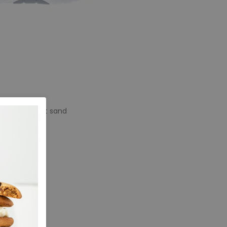
Velsport light sand
e maten
0,5