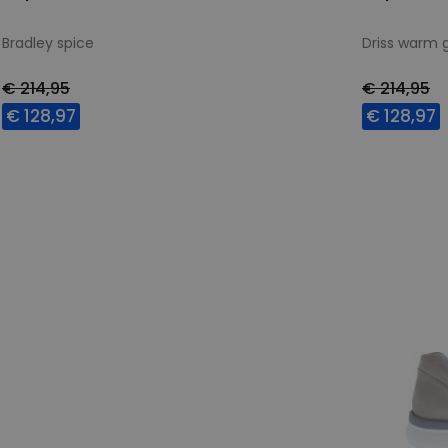
Bradley spice
Driss warm 
€ 214,95
€ 214,95
€ 128,97
€ 128,97
Beschikbare maten
Beschikbar
7
7,5
8