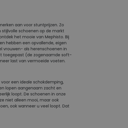
merken aan voor stuntprijzen. Zo
 stijlvolle schoenen op de markt
 ontdek het mooie van Mephisto. Bij
nen hebben een opvallende, eigen
owel vrouwen- als herenschoenen in
ordt toegepast (de zogenaamde soft-
 meer last van vermoeide voeten.
gt voor een ideale schokdemping,
enen lopen aangenaam zacht en
eerlijk loopt. De schoenen in onze
 ze niet alleen mooi, maar ook
oen, ook wanneer u veel loopt. Dat