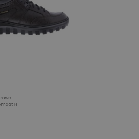
brown
temaat H
e maten