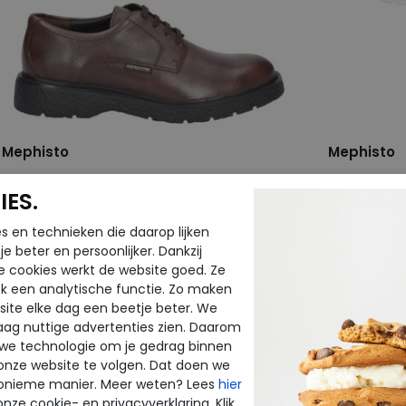
Mephisto
Mephisto
ES.
Eddy nevada
Sano Amory 
wijdte Wijdtemaat H
s en technieken die daarop lijken
€ 169,95
€ 259,95
e beter en persoonlijker. Dankzij
€ 135,96
€ 155,97
e cookies werkt de website goed. Ze
k een analytische functie. Zo maken
Beschikbare maten
Beschikbar
ite elke dag een beetje beter. We
7,5
9
10,5
11
7
8
1
raag nuttige advertenties zien. Daarom
 we technologie om je gedrag binnen
onze website te volgen. Dat doen we
onieme manier. Meer weten? Lees
hier
onze cookie- en privacyverklaring. Klik