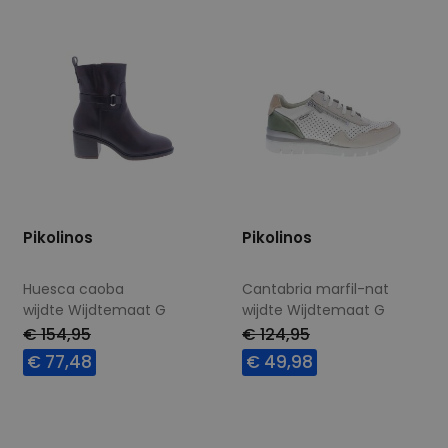
Pikolinos
Pikolinos
Huesca caoba
Cantabria marfil-nat
wijdte Wijdtemaat G
wijdte Wijdtemaat G
€ 154,95
€ 124,95
€ 77,48
€ 49,98
Beschikbare maten
Beschikbare maten
41
37