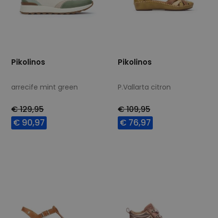
Pikolinos
Pikolinos
arrecife mint green
P.Vallarta citron
€ 129,95
€ 109,95
€ 90,97
€ 76,97
Beschikbare maten
Beschikbare maten
40
37