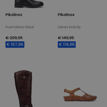
Pikolinos
Pikolinos
Puertollano black
Llanes brandy
€ 209,95
€ 149,95
€ 167,96
€ 119,96
Beschikbare maten
Beschikbare maten
37
39
40
42
37
38
40
42