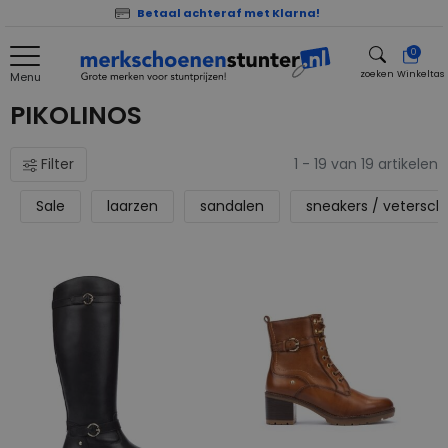
Betaal achteraf met Klarna!
0
zoeken
Winkeltas
Menu
zoeken
PIKOLINOS
Filter
1 - 19 van 19 artikelen
Sale
laarzen
sandalen
sneakers / vetersc