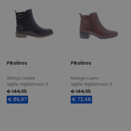
Pikolinos
Pikolinos
Aldaya caoba
Malaga cuero
wijdte Wijdtemaat G
wijdte Wijdtemaat G
€ 144,95
€ 144,95
€ 86,97
€ 72,48
Beschikbare maten
Beschikbare maten
37
41
42