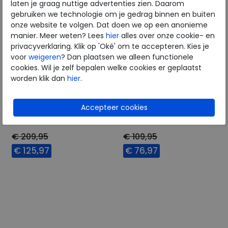
laten je graag nuttige advertenties zien. Daarom
gebruiken we technologie om je gedrag binnen en buiten
onze website te volgen. Dat doen we op een anonieme
manier. Meer weten? Lees
hier
alles over onze cookie- en
privacyverklaring. Klik op 'Oké' om te accepteren. Kies je
voor
weigeren
? Dan plaatsen we alleen functionele
cookies. Wil je zelf bepalen welke cookies er geplaatst
worden klik dan
hier
.
Pikolinos
Pikolinos
Malaga black
Cadaques brandy
€ 209,95
€ 109,95
€ 125,97
€ 76,97
Beschikbare maten
Beschikbare maten
42
41