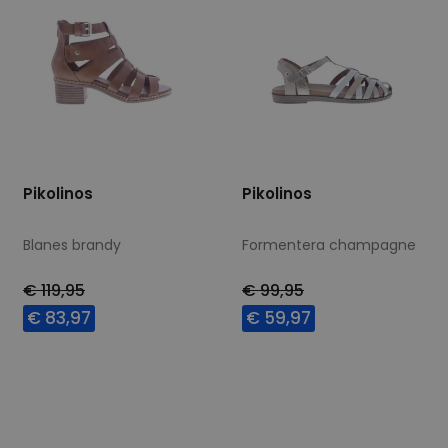
Pikolinos
Pikolinos
Blanes brandy
Formentera champagne
€ 119,95
€ 99,95
€ 83,97
€ 59,97
Beschikbare maten
Beschikbare maten
41
41