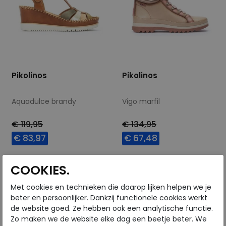
Pikolinos
Pikolinos
Aquadulce brandy
Vigo marfil
€ 119,95
€ 134,95
€ 83,97
€ 67,48
Beschikbare maten
Beschikbare maten
COOKIES.
42
41
Met cookies en technieken die daarop lijken helpen we je
beter en persoonlijker. Dankzij functionele cookies werkt
de website goed. Ze hebben ook een analytische functie.
Zo maken we de website elke dag een beetje beter. We