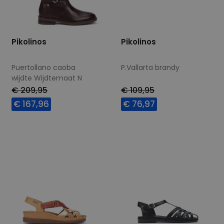
Pikolinos
Pikolinos
Puertollano caoba
P.Vallarta brandy
wijdte Wijdtemaat N
€ 209,95
€ 109,95
€ 167,96
€ 76,97
Beschikbare maten
Beschikbare maten
37
38
39
40